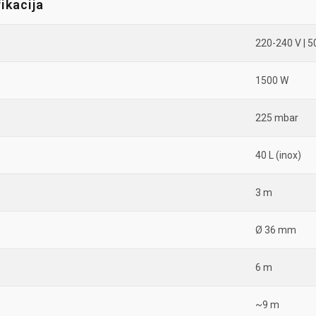
ikacija
220-240 V | 5
1500 W
225 mbar
40 L (inox)
3 m
Ø 36 mm
6 m
~9 m