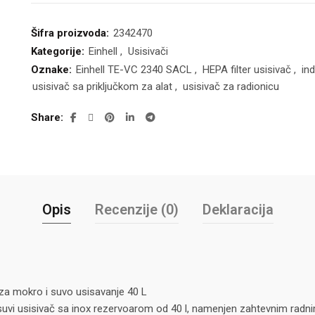
Šifra proizvoda:
2342470
Kategorije:
Einhell
,
Usisivači
Oznake:
Einhell TE-VC 2340 SACL
,
HEPA filter usisivač
,
ind
usisivač sa priključkom za alat
,
usisivač za radionicu
Share
Opis
Recenzije (0)
Deklaracija
za mokro i suvo usisavanje 40 L
suvi usisivač sa inox rezervoarom od 40 l, namenjen zahtevnim radn