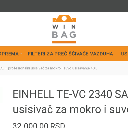
OPREMA
FILTERI ZA PREČIŠĆIVAČE VAZDUHA
US
 – profesionalni usisivač za mokro i suvo usisavanje 40 L
EINHELL TE-VC 2340 SA
usisivač za mokro i suv
32.000,00
RSD