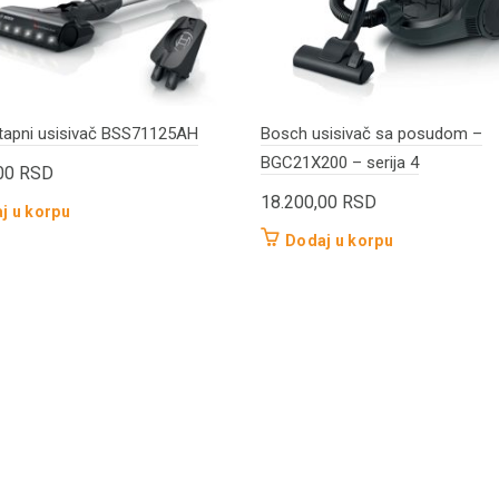
tapni usisivač BSS71125AH
Bosch usisivač sa posudom –
BGC21X200 – serija 4
,00
RSD
18.200,00
RSD
j u korpu
Dodaj u korpu