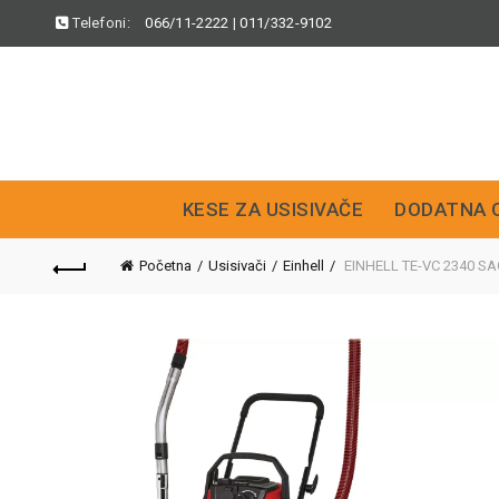
Telefoni:
066/11-2222
|
011/332-9102
KESE ZA USISIVAČE
DODATNA 
Početna
Usisivači
Einhell
EINHELL TE-VC 2340 SACL