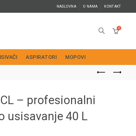
NASLOVNA
O NAMA
KONTAKT
0
ISIVAČI
ASPIRATORI
MOPOVI
CL – profesionalni
o usisavanje 40 L