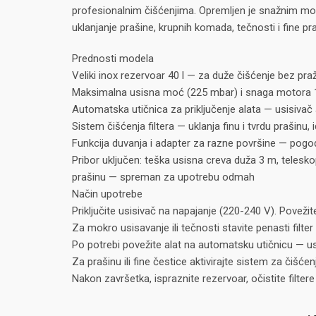
profesionalnim čišćenjima. Opremljen je snažnim m
uklanjanje prašine, krupnih komada, tečnosti i fine 
Prednosti modela
Veliki inox rezervoar 40 l — za duže čišćenje bez praž
Maksimalna usisna moć (225 mbar) i snaga motora 150
Automatska utičnica za priključenje alata — usisivač 
Sistem čišćenja filtera — uklanja finu i tvrdu prašinu, 
Funkcija duvanja i adapter za razne površine — pog
Pribor uključen: teška usisna creva duža 3 m, telesko
prašinu — spreman za upotrebu odmah
Način upotrebe
Priključite usisivač na napajanje (220-240 V). Poveži
Za mokro usisavanje ili tečnosti stavite penasti filter
Po potrebi povežite alat na automatsku utičnicu — us
Za prašinu ili fine čestice aktivirajte sistem za čišć
Nakon završetka, ispraznite rezervoar, očistite filter