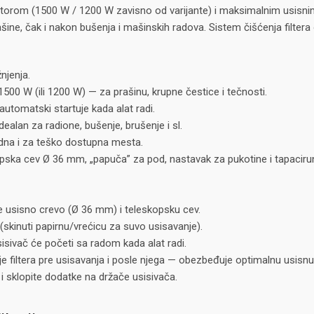
otorom (1500 W / 1200 W zavisno od varijante) i maksimalnim usis
prašine, čak i nakon bušenja i mašinskih radova. Sistem čišćenja fil
njenja.
0 W (ili 1200 W) — za prašinu, krupne čestice i tečnosti.
automatski startuje kada alat radi.
idealan za radione, bušenje, brušenje i sl.
odna i za teško dostupna mesta.
pska cev Ø 36 mm, „papuča” za pod, nastavak za pukotine i tapacirung, 
te usisno crevo (Ø 36 mm) i teleskopsku cev.
 (skinuti papirnu/vrećicu za suvo usisavanje).
isivač će početi sa radom kada alat radi.
enje filtera pre usisavanja i posle njega — obezbeđuje optimalnu usisn
e i sklopite dodatke na držače usisivača.