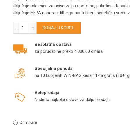
Uključuje mlaznicu za univerzalnu upotrebu, pukotine i tapaci
Uključuje HEPA naborani filter, penasti filter i sintetičku vreću 
EINHELL TE-VC 2340 SACL – profesionalni usisivač za mokro
DODAJ U KORPU
Besplatna dostava
za porudžbine preko 4.000,00 dinara
Specijalna ponuda
na 10 kupljenih WIN-BAG kesa 11-ta gratis (10+1gr
Veleprodaja
Nudimo najbolje uslove za dalju prodaju
Compare