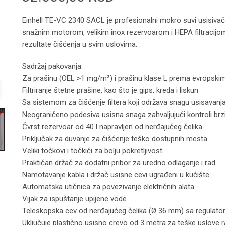
Einhell TE-VC 2340 SACL je profesionalni mokro suvi usisivač 4
snažnim motorom, velikim inox rezervoarom i HEPA filtracijo
rezultate čišćenja u svim uslovima.
Sadržaj pakovanja:
Za prašinu (OEL >1 mg/m³) i prašinu klase L prema evropski
Filtriranje štetne prašine, kao što je gips, kreda i liskun
Sa sistemom za čišćenje filtera koji održava snagu usisavanj
Neograničeno podesiva usisna snaga zahvaljujući kontroli brz
Čvrst rezervoar od 40 l napravljen od nerđajućeg čelika
Priključak za duvanje za čišćenje teško dostupnih mesta
Veliki točkovi i točkići za bolju pokretljivost
Praktičan držač za dodatni pribor za uredno odlaganje i rad
Namotavanje kabla i držač usisne cevi ugrađeni u kućište
Automatska utičnica za povezivanje električnih alata
Vijak za ispuštanje upijene vode
Teleskopska cev od nerđajućeg čelika (Ø 36 mm) sa regulat
Uključuje plastično usisno crevo od 3 metra za teške uslove