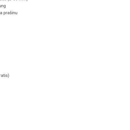
rung
za prašinu
 i suvo usisavanje 40 L količina
atis)