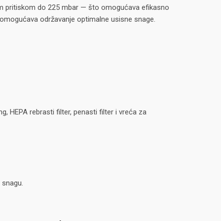
nim pritiskom do 225 mbar — što omogućava efikasno
tera omogućava održavanje optimalne usisne snage.
HEPA rebrasti filter, penasti filter i vreća za
u snagu.