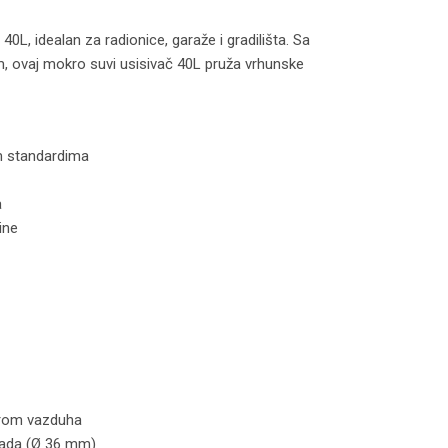
0L, idealan za radionice, garaže i gradilišta. Sa
m, ovaj mokro suvi usisivač 40L pruža vrhunske
m standardima
a
ine
orom vazduha
 rada (Ø 36 mm)