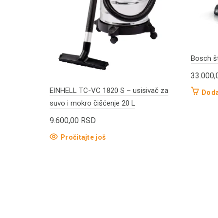
Bosch š
33.000
EINHELL TC-VC 1820 S – usisivač za
Doda
suvo i mokro čišćenje 20 L
9.600,00
RSD
Pročitajte još