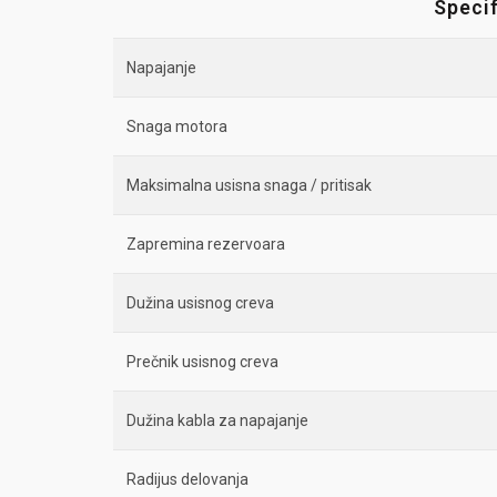
Specif
Napajanje
Snaga motora
Maksimalna usisna snaga / pritisak
Zapremina rezervoara
Dužina usisnog creva
Prečnik usisnog creva
Dužina kabla za napajanje
Radijus delovanja