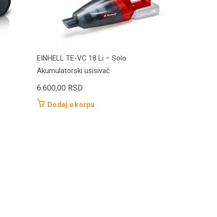
EINHELL TE-VC 18 Li – Solo
Akumulatorski usisivač
6.600,00
RSD
Dodaj u korpu
EINHELL TC-
suvo i mokro
13.500,00
Pročitajt