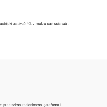
ustrijski usisivač 40L
,
mokro suvi usisivač
,
im prostorima, radionicama, garažama i