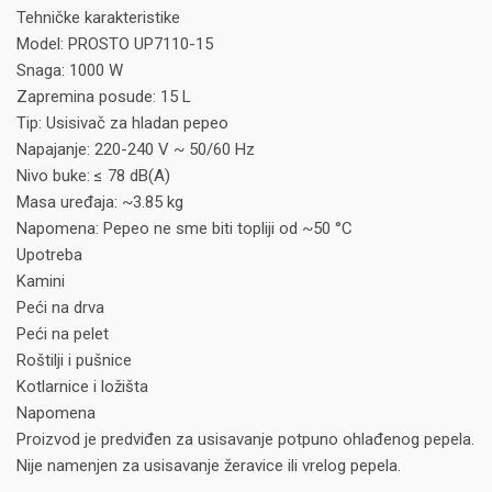
Tehničke karakteristike
Model: PROSTO UP7110-15
Snaga: 1000 W
Zapremina posude: 15 L
Tip: Usisivač za hladan pepeo
Napajanje: 220-240 V ~ 50/60 Hz
Nivo buke: ≤ 78 dB(A)
Masa uređaja: ~3.85 kg
Napomena: Pepeo ne sme biti topliji od ~50 °C
Upotreba
Kamini
Peći na drva
Peći na pelet
Roštilji i pušnice
Kotlarnice i ložišta
Napomena
Proizvod je predviđen za usisavanje potpuno ohlađenog pepela.
Nije namenjen za usisavanje žeravice ili vrelog pepela.