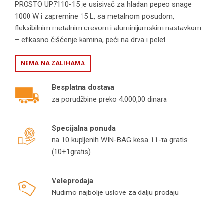
PROSTO UP7110-15 je usisivač za hladan pepeo snage
1000 W i zapremine 15 L, sa metalnom posudom,
fleksibilnim metalnim crevom i aluminijumskim nastavkom
– efikasno čišćenje kamina, peći na drva i pelet.
NEMA NA ZALIHAMA
Besplatna dostava
za porudžbine preko 4.000,00 dinara
Specijalna ponuda
na 10 kupljenih WIN-BAG kesa 11-ta gratis
(10+1gratis)
Veleprodaja
Nudimo najbolje uslove za dalju prodaju