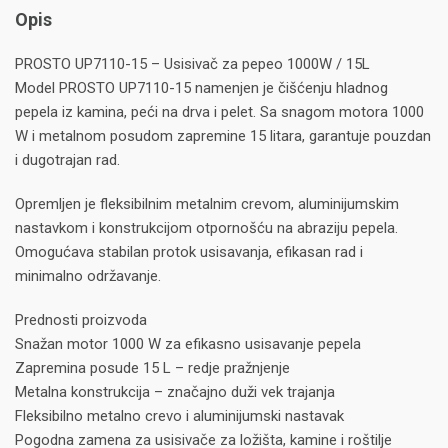
Opis
PROSTO UP7110-15 – Usisivač za pepeo 1000W / 15L
Model PROSTO UP7110-15 namenjen je čišćenju hladnog
pepela iz kamina, peći na drva i pelet. Sa snagom motora 1000
W i metalnom posudom zapremine 15 litara, garantuje pouzdan
i dugotrajan rad.
Opremljen je fleksibilnim metalnim crevom, aluminijumskim
nastavkom i konstrukcijom otpornošću na abraziju pepela.
Omogućava stabilan protok usisavanja, efikasan rad i
minimalno održavanje.
Prednosti proizvoda
Snažan motor 1000 W za efikasno usisavanje pepela
Zapremina posude 15 L – redje pražnjenje
Metalna konstrukcija – značajno duži vek trajanja
Fleksibilno metalno crevo i aluminijumski nastavak
Pogodna zamena za usisivače za ložišta, kamine i roštilje