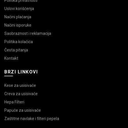
Politika privatnosti
Uslovi korišćenja
Načini plaćanja
Načini isporuke
Saobraznost i reklamacija
Politika kolačića
Česta pitanja
Kontakt
BRZI LINKOVI
Kese za usisivače
Creva za usisivače
Hepa Filteri
Papuče za usisivače
Zaštitne navlake i filteri pepela