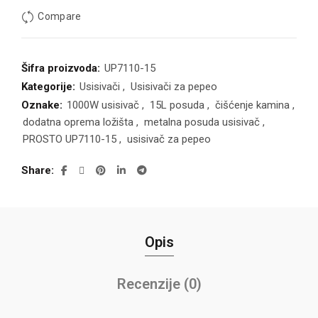
Compare
Šifra proizvoda:
UP7110-15
Kategorije:
Usisivači
,
Usisivači za pepeo
Oznake:
1000W usisivač
,
15L posuda
,
čišćenje kamina
,
dodatna oprema ložišta
,
metalna posuda usisivač
,
PROSTO UP7110-15
,
usisivač za pepeo
Share
Opis
Recenzije (0)