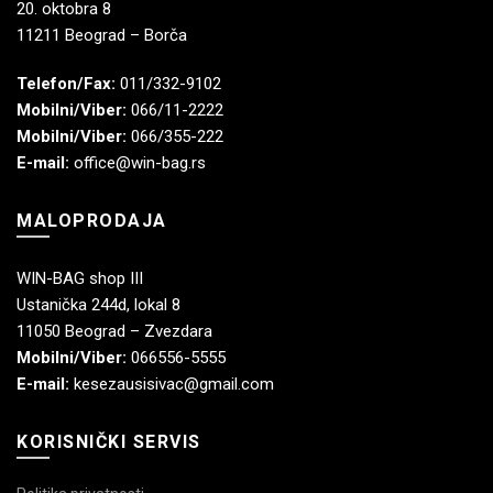
20. oktobra 8
11211 Beograd – Borča
Telefon/Fax:
011/332-9102
Mobilni/Viber:
066/11-2222
Mobilni/Viber:
066/355-222
E-mail:
office@win-bag.rs
MALOPRODAJA
WIN-BAG shop III
Ustanička 244d, lokal 8
11050 Beograd – Zvezdara
Mobilni/Viber:
066556-5555
E-mail:
kesezausisivac@gmail.com
KORISNIČKI SERVIS