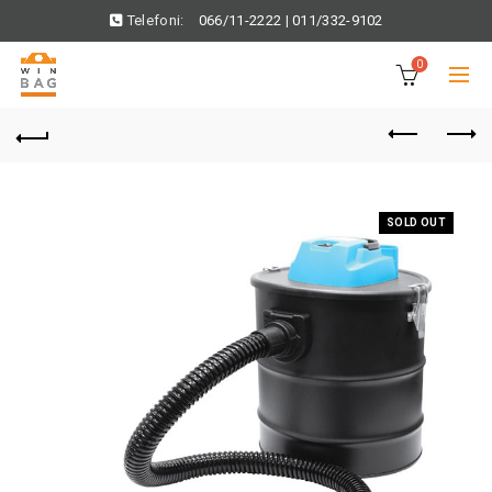
Telefoni:
066/11-2222
|
011/332-9102
0
SOLD OUT