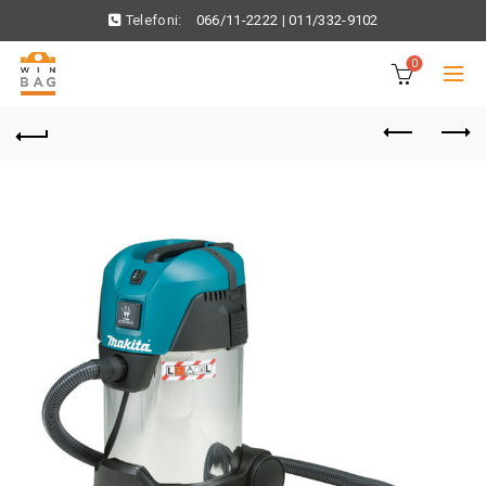
Telefoni:
066/11-2222
|
011/332-9102
0