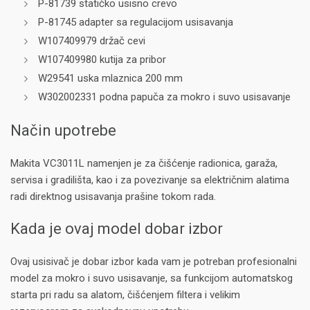
P-81739 statičko usisno crevo
P-81745 adapter sa regulacijom usisavanja
W107409979 držač cevi
W107409980 kutija za pribor
W29541 uska mlaznica 200 mm
W302002331 podna papuča za mokro i suvo usisavanje
Način upotrebe
Makita VC3011L namenjen je za čišćenje radionica, garaža,
servisa i gradilišta, kao i za povezivanje sa električnim alatima
radi direktnog usisavanja prašine tokom rada.
Kada je ovaj model dobar izbor
Ovaj usisivač je dobar izbor kada vam je potreban profesionalni
model za mokro i suvo usisavanje, sa funkcijom automatskog
starta pri radu sa alatom, čišćenjem filtera i velikim