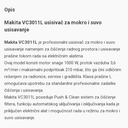
Opis
Makita VC3011L usisivač za mokro i suvo
usisavanje
Makita VC3011L
je profesionalni usisivač za mokro i suvo
usisavanje namenjen za čišćenje radnog prostora i usisavanje
prašine tokom rada sa električnim alatima.
Ovaj model koristi motor snage 1000 W, protok vazduha 3,6
m³/min i maksimalni podpritisak 210 mbar, što ga čini odličnim
rešenjem za radionice, servise i gradilišta. Klasa prašine L
omogućava upotrebu za standardne profesionalne zadatke
čišćenja i usisavanja.
Makita VC3011L poseduje Push & Clean sistem za čišćenje
filtera, funkciju automatskog uključivanja i isključivanja kada je
priključen električni alat i mogućnost rada u režimu za mokro i
suvo usisavanje.