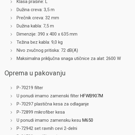
Klasa prašine: L
Dužina creva: 3,5 m
Prečnik creva: 32 mm
Dužina kabla: 7,5 m
Dimenzije: 390 x 400 x 635 mm
Težina bez kabla: 9,0 kg
Nivo zvučnog pritiska: 72 dB(A)
Maksimalna priključna snaga utičnice za alat: 2600 W
Oprema u pakovanju
P-70219 filter
U ponudi imamo zamenski filter
HFWB907M
P-70297 plastična kesa za odlaganje
P-72899 mikrofiber kesa
U ponudi imamo zamensku kesu
M650
P-72942 set ravnih cevi 2-delni