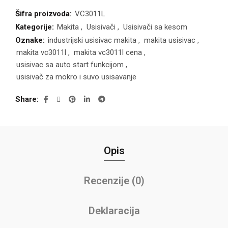
Šifra proizvoda:
VC3011L
Kategorije:
Makita
,
Usisivači
,
Usisivači sa kesom
Oznake:
industrijski usisivac makita
,
makita usisivac
,
makita vc3011l
,
makita vc3011l cena
,
usisivac sa auto start funkcijom
,
usisivač za mokro i suvo usisavanje
Share
Opis
Recenzije (0)
Deklaracija