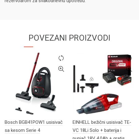
rezervoarom za svakodnevnu upotrebu.
POVEZANI PROIZVODI
Bosch BGB41POW1 usisivač
EINHELL bežični usisivač TE-
sa kesom Serie 4
VC 18Li Solo + baterija i
punjač 18V 4.0Ah + gratis