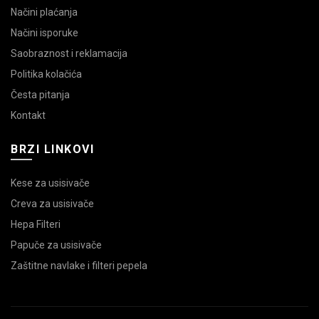
Načini plaćanja
Načini isporuke
Saobraznost i reklamacija
Politika kolačića
Česta pitanja
Kontakt
BRZI LINKOVI
Kese za usisivače
Creva za usisivače
Hepa Filteri
Papuče za usisivače
Zaštitne navlake i filteri pepela