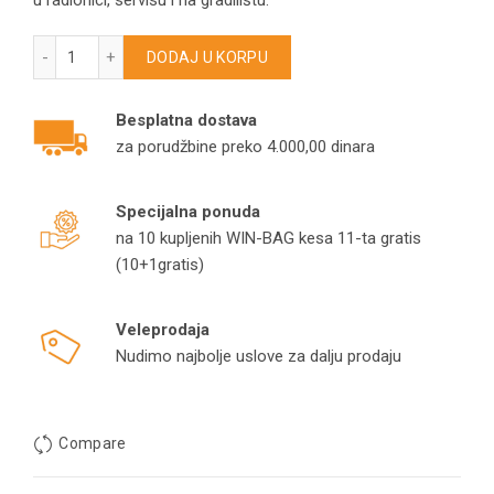
u radionici, servisu i na gradilištu.
Usisivač za mokro i suvo usisavanje Makita VC3011L 1000W 
DODAJ U KORPU
Besplatna dostava
za porudžbine preko 4.000,00 dinara
Specijalna ponuda
na 10 kupljenih WIN-BAG kesa 11-ta gratis
(10+1gratis)
Veleprodaja
Nudimo najbolje uslove za dalju prodaju
Compare