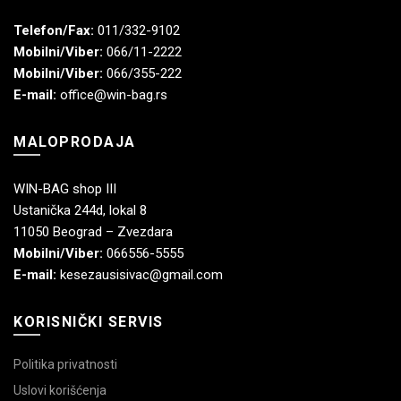
Telefon/Fax:
011/332-9102
Mobilni/Viber:
066/11-2222
Mobilni/Viber:
066/355-222
E-mail:
office@win-bag.rs
MALOPRODAJA
WIN-BAG shop III
Ustanička 244d, lokal 8
11050 Beograd – Zvezdara
Mobilni/Viber:
066556-5555
E-mail:
kesezausisivac@gmail.com
KORISNIČKI SERVIS
Politika privatnosti
Uslovi korišćenja