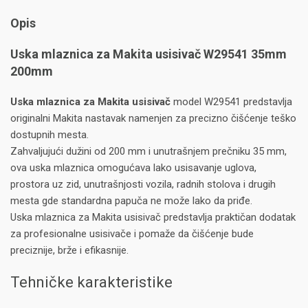
Opis
Uska mlaznica za Makita usisivač W29541 35mm
200mm
Uska mlaznica za Makita usisivač
model W29541 predstavlja
originalni Makita nastavak namenjen za precizno čišćenje teško
dostupnih mesta.
Zahvaljujući dužini od 200 mm i unutrašnjem prečniku 35 mm,
ova uska mlaznica omogućava lako usisavanje uglova,
prostora uz zid, unutrašnjosti vozila, radnih stolova i drugih
mesta gde standardna papuča ne može lako da priđe.
Uska mlaznica za Makita usisivač predstavlja praktičan dodatak
za profesionalne usisivače i pomaže da čišćenje bude
preciznije, brže i efikasnije.
Tehničke karakteristike