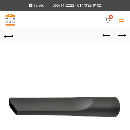
Telefoni:
066/11-2222
|
011/332-9102
0