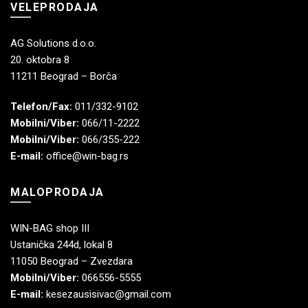
VELEPRODAJA
AG Solutions d.o.o.
20. oktobra 8
11211 Beograd – Borča
Telefon/Fax:
011/332-9102
Mobilni/Viber:
066/11-2222
Mobilni/Viber:
066/355-222
E-mail:
office@win-bag.rs
MALOPRODAJA
WIN-BAG shop III
Ustanička 244d, lokal 8
11050 Beograd – Zvezdara
Mobilni/Viber:
066556-5555
E-mail:
kesezausisivac@gmail.com