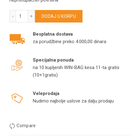
nepristupačnih površina.
Uska mlaznica za Makita usisivač W29541 35mm 200mm kol
DODAJ U KORPU
Besplatna dostava
za porudžbine preko 4.000,00 dinara
Specijalna ponuda
na 10 kupljenih WIN-BAG kesa 11-ta gratis
(10+1gratis)
Veleprodaja
Nudimo najbolje uslove za dalju prodaju
Compare