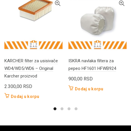
KARCHER filter za usisivače
ISKRA navlaka filtera za
WD4/WD5/WD6 – Original
pepeo HF1601 HFWB924
Karcher proizvod
900,00
RSD
2.300,00
RSD
Dodaj u korpu
Dodaj u korpu