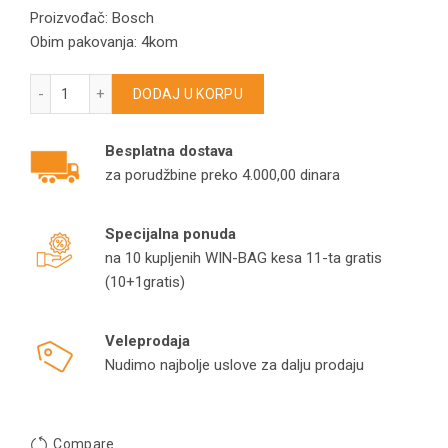
Proizvođač: Bosch
Obim pakovanja: 4kom
Jastučići-mopovi za brisanje Unlimited 7 ProHygienic Aqua k
DODAJ U KORPU
Besplatna dostava
za porudžbine preko 4.000,00 dinara
Specijalna ponuda
na 10 kupljenih WIN-BAG kesa 11-ta gratis
(10+1gratis)
Veleprodaja
Nudimo najbolje uslove za dalju prodaju
Compare