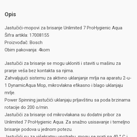
Opis
Jastučići-mopovi za brisanje Unlimited 7 ProHygienic Aqua
Šifra artikla: 17008155
Proizvođač: Bosch
Obim pakovanja: 4kom
Jastučići za brisanje se mogu ukloniti i staviti u mašinu za
pranje veša bez kontakta sa njima.
Zahvaljujući sistemu za aktivno uklanjanje mrlja na aparatu 2-u-
1 DynamicAqua Mop, mikrovlakna efikasno i blago uklanjaju
mrlje.
Power Spinning jastučići uklanjaju prljavštinu sa poda brzinama
rotacije do 200 o/min.
Jastučići za brisanje od mikrovlakana su dodatni pribor za
Unlimited 7 ProHygienic Aqua. Za snažno usisavanje i temeljno
brisanje podova u jednom potezu.
Jastučići su za višekratnu upotrebu, mogu se prati na 40 ° C i