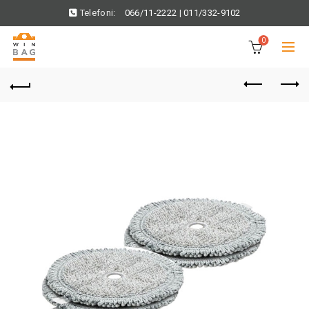
Telefoni:
066/11-2222
|
011/332-9102
0