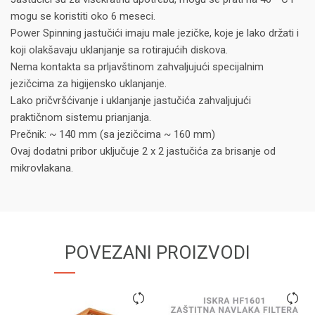
mogu se koristiti oko 6 meseci.
Power Spinning jastučići imaju male jezičke, koje je lako držati i
koji olakšavaju uklanjanje sa rotirajućih diskova.
Nema kontakta sa prljavštinom zahvaljujući specijalnim
jezičcima za higijensko uklanjanje.
Lako pričvršćivanje i uklanjanje jastučića zahvaljujući
praktičnom sistemu prianjanja.
Prečnik: ~ 140 mm (sa jezičcima ~ 160 mm)
Ovaj dodatni pribor uključuje 2 x 2 jastučića za brisanje od
mikrovlakana.
POVEZANI PROIZVODI