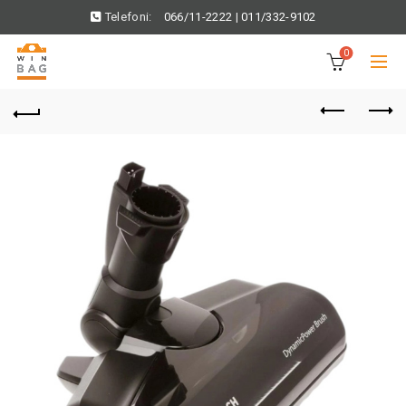
Telefoni:
066/11-2222
|
011/332-9102
0