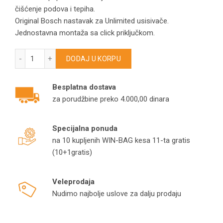
čišćenje podova i tepiha.
Original Bosch nastavak za Unlimited usisivače.
Jednostavna montaža sa click priključkom.
Četka za Bosch Unlimited 6 – 7 – 8 serije 17008986 količina
DODAJ U KORPU
Besplatna dostava
za porudžbine preko 4.000,00 dinara
Specijalna ponuda
na 10 kupljenih WIN-BAG kesa 11-ta gratis
(10+1gratis)
Veleprodaja
Nudimo najbolje uslove za dalju prodaju