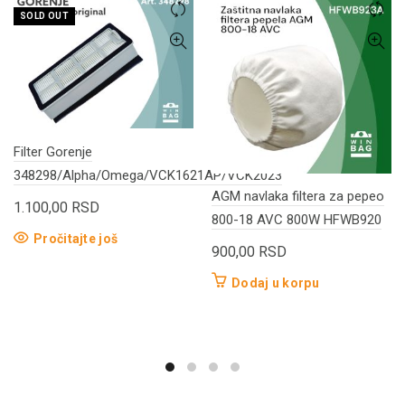
SOLD OUT
Filter Gorenje
348298/Alpha/Omega/VCK1621AP/VCK2023
AGM navlaka filtera za pepeo
1.100,00
RSD
800-18 AVC 800W HFWB920
Pročitajte još
900,00
RSD
Dodaj u korpu