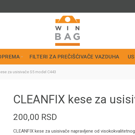
OPREMA
FILTERI ZA PREČIŠĆIVAČE VAZDUHA
US
se za usisivače S5 model C443
CLEANFIX kese za usis
200,00
RSD
CLEANFIX kese za usisivače napravljene od visokokvalitetnog N