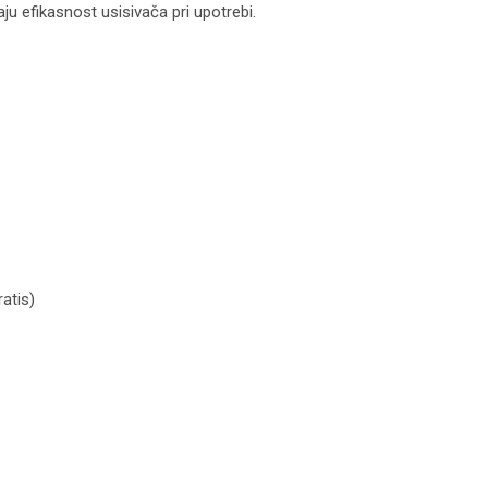
ju efikasnost usisivača pri upotrebi.
atis)