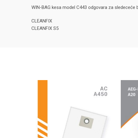
WIN-BAG kesa model C443 odgovara za sledeceće b
CLEANFIX
CLEANFIX S5