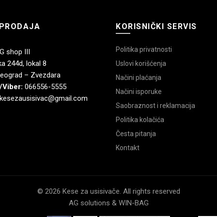
PRODAJA
KORISNIČKI SERVIS
Politika privatnosti
 shop III
a 244d, lokal 8
Uslovi korišćenja
eograd – Zvezdara
Načini plaćanja
/Viber:
066556-5555
Načini isporuke
kesezausisivac@gmail.com
Saobraznost i reklamacija
Politika kolačića
Česta pitanja
Kontakt
© 2026 Kese za usisivače. All rights reserved
AG solutions & WIN-BAG