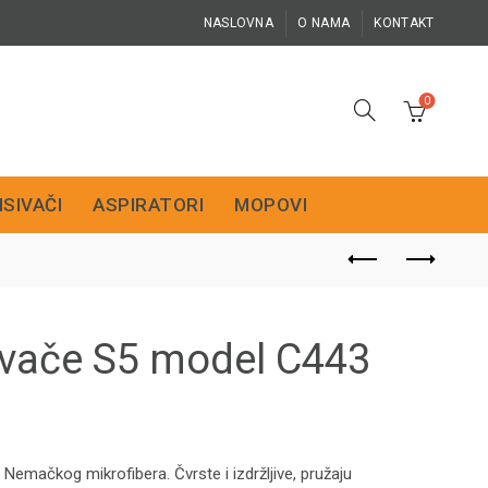
NASLOVNA
O NAMA
KONTAKT
0
ISIVAČI
ASPIRATORI
MOPOVI
ivače S5 model C443
emačkog mikrofibera. Čvrste i izdržljive, pružaju