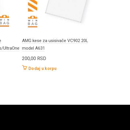
e
AMG kese za usisivače VC902 20L
AEG-Electrol
s/UltraOne
model A631
Vampyr/6006
model I171
200,00
RSD
150,00
RS
Dodaj u korpu
Dodaj u 