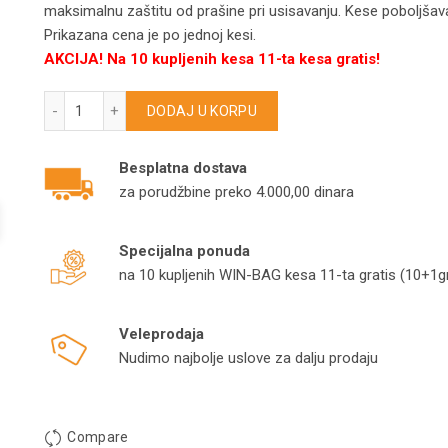
maksimalnu zaštitu od prašine pri usisavanju. Kese poboljšava
Prikazana cena je po jednoj kesi.
AKCIJA! Na 10 kupljenih kesa 11-ta kesa gratis!
CLEANFIX kese za usisivače S5 model C443 količina
DODAJ U KORPU
Besplatna dostava
za porudžbine preko 4.000,00 dinara
Specijalna ponuda
na 10 kupljenih WIN-BAG kesa 11-ta gratis (10+1gr
Veleprodaja
Nudimo najbolje uslove za dalju prodaju
Compare