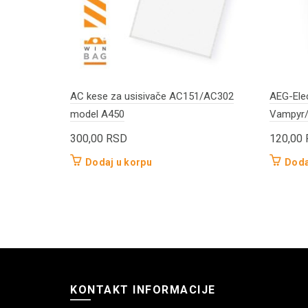
AC kese za usisivače AC151/AC302
AEG-Elec
model A450
Vampyr/
300,00
RSD
120,00
Dodaj u korpu
Doda
KONTAKT INFORMACIJE