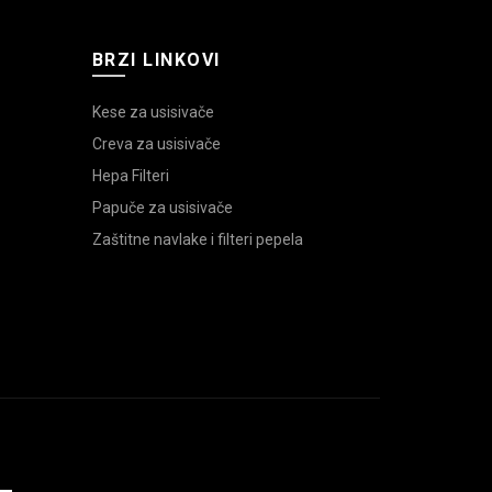
BRZI LINKOVI
Kese za usisivače
Creva za usisivače
Hepa Filteri
Papuče za usisivače
Zaštitne navlake i filteri pepela