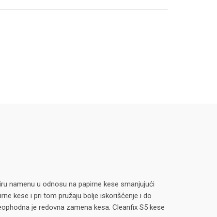
 širu namenu u odnosu na papirne kese smanjujući
rne kese i pri tom pružaju bolje iskorišćenje i do
k neophodna je redovna zamena kesa. Cleanfix S5 kese