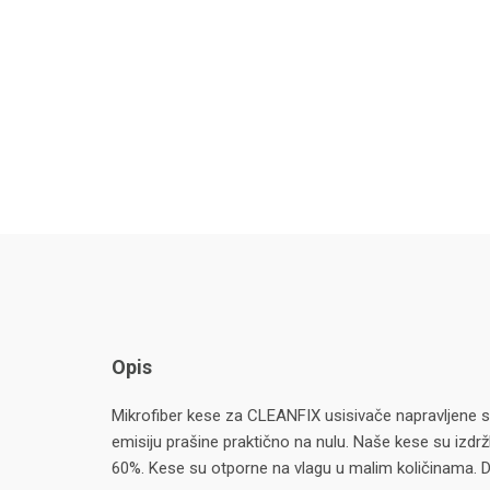
Opis
Mikrofiber kese za CLEANFIX usisivače napravljene s
emisiju prašine praktično na nulu. Naše kese su izdržl
60%. Kese su otporne na vlagu u malim količinama. Da