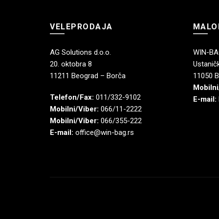
VELEPRODAJA
MALO
AG Solutions d.o.o.
WIN-BAG
20. oktobra 8
Ustaničk
11211 Beograd – Borča
11050 B
Mobilni
Telefon/Fax:
011/332-9102
E-mail:
Mobilni/Viber:
066/11-2222
Mobilni/Viber:
066/355-222
E-mail:
office@win-bag.rs