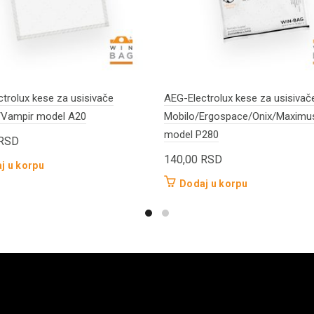
trolux kese za usisivače
AEG-Electrolux kese za usisivač
Vampir model A20
Mobilo/Ergospace/Onix/Maximu
model P280
RSD
140,00
RSD
j u korpu
Dodaj u korpu