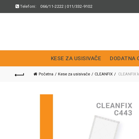
Telefoni:
066/11-2222
|
011/332-9102
KESE ZA USISIVAČE
DODATNA 
Početna
Kese za usisivače
CLEANFIX
CLEANFIX ke