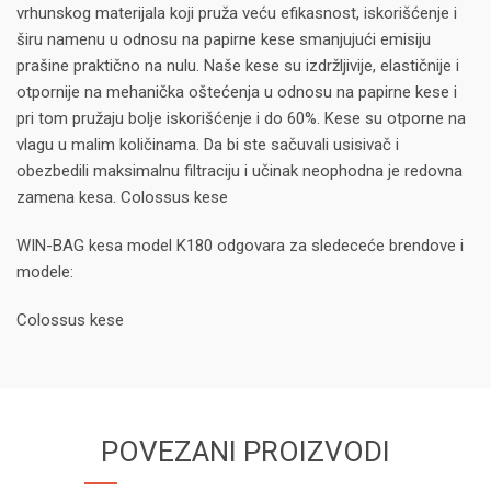
vrhunskog materijala koji pruža veću efikasnost, iskorišćenje i
širu namenu u odnosu na papirne kese smanjujući emisiju
prašine praktično na nulu. Naše kese su izdržljivije, elastičnije i
otpornije na mehanička oštećenja u odnosu na papirne kese i
pri tom pružaju bolje iskorišćenje i do 60%. Kese su otporne na
vlagu u malim količinama. Da bi ste sačuvali usisivač i
obezbedili maksimalnu filtraciju i učinak neophodna je redovna
zamena kesa. Colossus kese
WIN-BAG kesa model K180 odgovara za sledeceće brendove i
modele:
Colossus kese
POVEZANI PROIZVODI