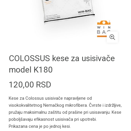
COLOSSUS kese za usisivače
model K180
120,00
RSD
Kese za Colossus usisivače napravljene od
visokokvalitetnog Nemačkog mikrofibera. Čvrste i izdržljive,
pružaju maksimalnu zaštitu od prašine pri usisavanju. Kese
poboljšavaju efikasnost usisivača pri upotrebi.
Prikazana cena je po jednoj kesi.