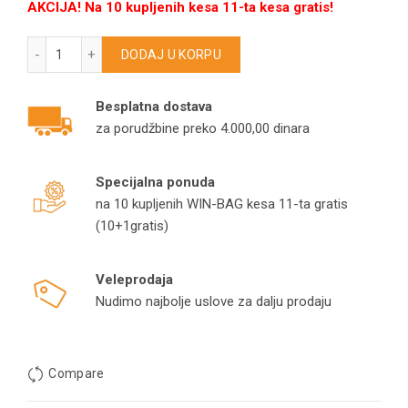
AKCIJA! Na 10 kupljenih kesa 11-ta kesa gratis!
COLOSSUS kese za usisivače model K180 količina
DODAJ U KORPU
Besplatna dostava
za porudžbine preko 4.000,00 dinara
Specijalna ponuda
na 10 kupljenih WIN-BAG kesa 11-ta gratis
(10+1gratis)
Veleprodaja
Nudimo najbolje uslove za dalju prodaju
Compare