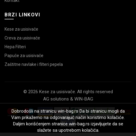
Kontakt
BRZI LINKOVI
Kese za usisivače
Creva za usisivače
Hepa Filteri
Papuče za usisivače
Zaštitne navlake i filteri pepela
© 2026 Kese za usisivače. All rights reserved
AG solutions & WIN-BAG
Dobrodošli na stranicu win-bag.rs Da bi stranicu mogli da
Vam prikažemo na odgovarajuć način koristimo kolačiće.
Daljim korišćenjem stranice win-bag.rs izjavljujete da se
slažete sa upotrebom kolačića.