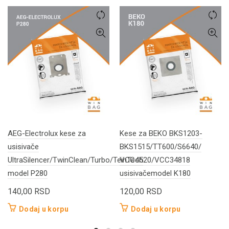
AEG-Electrolux kese za
Kese za BEKO BKS1203-
usisivače
BKS1515/TT600/S6640/
UltraSilencer/TwinClean/Turbo/TeinTech
VCC4520/VCC34818
model P280
usisivačemodel K180
140,00
RSD
120,00
RSD
Dodaj u korpu
Dodaj u korpu