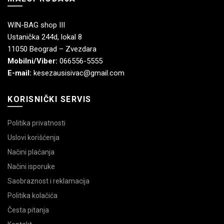
WIN-BAG shop III
Ustanička 244d, lokal 8
11050 Beograd – Zvezdara
Mobilni/Viber:
066556-5555
E-mail:
kesezausisivac@gmail.com
KORISNIČKI SERVIS
Politika privatnosti
Uslovi korišćenja
Načini plaćanja
Načini isporuke
Saobraznost i reklamacija
Politika kolačića
Česta pitanja