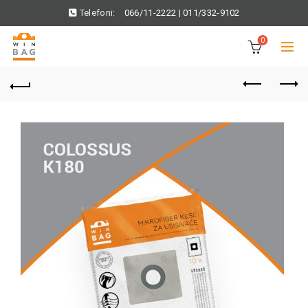
Telefoni:
066/11-2222
|
011/332-9102
0