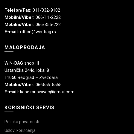
Telefon/Fax:
011/332-9102
Mobilni/Viber:
066/11-2222
Mobilni/Viber:
066/355-222
E-mail:
office@win-bag.rs
MALOPRODAJA
WIN-BAG shop III
Ustanička 244d, lokal 8
11050 Beograd – Zvezdara
Mobilni/Viber:
066556-5555
E-mail:
kesezausisivac@gmail.com
KORISNIČKI SERVIS
Politika privatnosti
Uslovi korišćenja