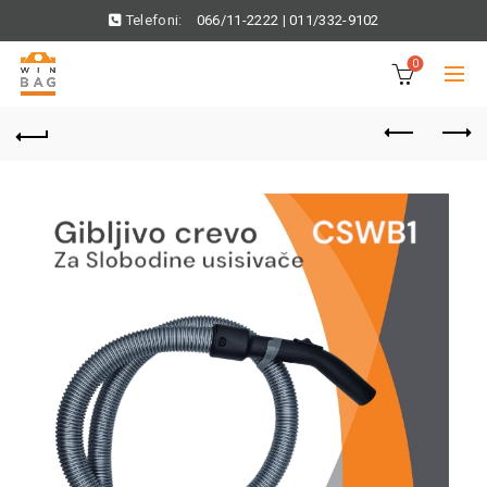
Telefoni:
066/11-2222
|
011/332-9102
0