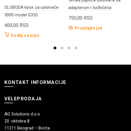
Široka papuča usisivača sa
SLOBODA kese za usisivače
adapterom i točkićima
3000 model S353
750,00
RSD
400,00
RSD
Pročitajte još
Dodaj u korpu
KONTAKT INFORMACIJE
VELEPRODAJA
AG Solutions d.o.o.
20. oktobra 8
11211 Beograd – Borča