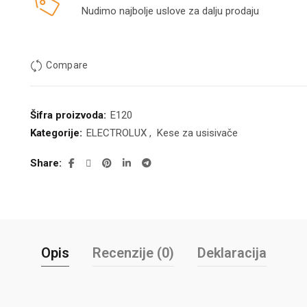
Nudimo najbolje uslove za dalju prodaju
Compare
Šifra proizvoda:
E120
Kategorije:
ELECTROLUX
,
Kese za usisivače
Share
Opis
Recenzije (0)
Deklaracija