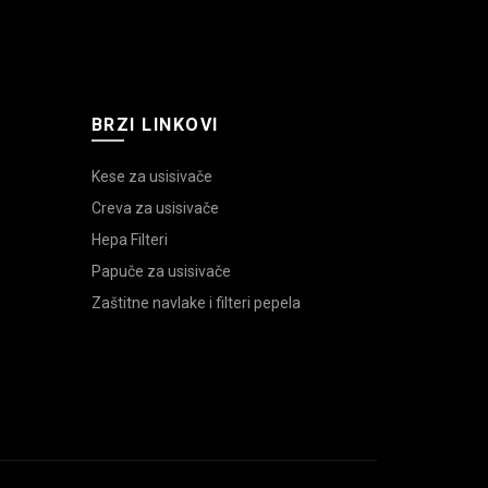
BRZI LINKOVI
Kese za usisivače
Creva za usisivače
Hepa Filteri
Papuče za usisivače
Zaštitne navlake i filteri pepela