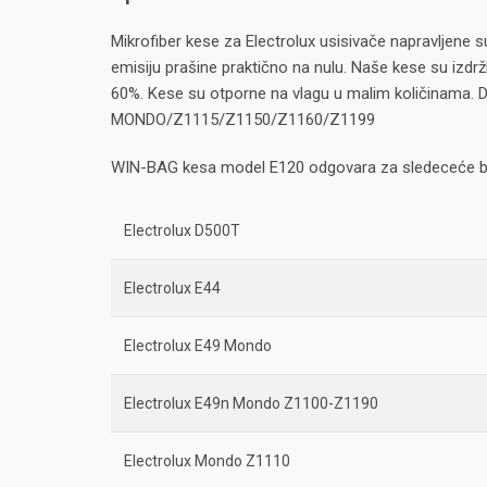
Mikrofiber kese za Electrolux usisivače napravljene 
emisiju prašine praktično na nulu. Naše kese su izdržl
60%. Kese su otporne na vlagu u malim količinama. Da
MONDO/Z1115/Z1150/Z1160/Z1199
WIN-BAG kesa model E120 odgovara za sledeceće b
Electrolux D500T
Electrolux E44
Electrolux E49 Mondo
Electrolux E49n Mondo Z1100-Z1190
Electrolux Mondo Z1110