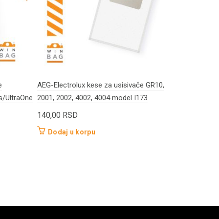
e
AEG-Electrolux kese za usisivače GR10,
AEG-Electrol
s/UltraOne
2001, 2002, 4002, 4004 model I173
Oxygen+/Par
HarmonyLin
140,00
RSD
140,00
RS
Dodaj u korpu
Dodaj u 