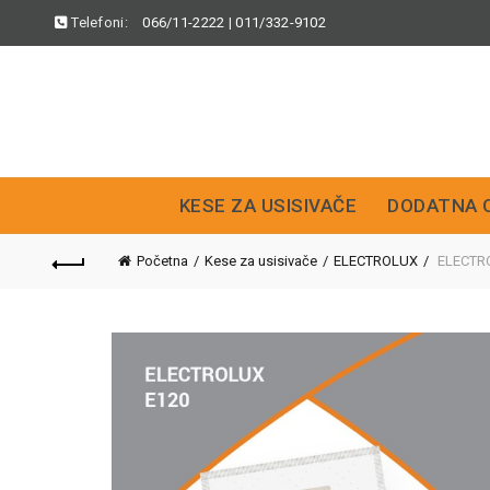
Telefoni:
066/11-2222
|
011/332-9102
KESE ZA USISIVAČE
DODATNA 
Početna
Kese za usisivače
ELECTROLUX
ELECTRO