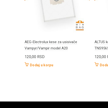
AEG-Electrolux kese za usisivače
ALTUS k
Vampyr/Vampir model A20
TNS956
120,00
RSD
120,00
Dodaj u korpu
Doda