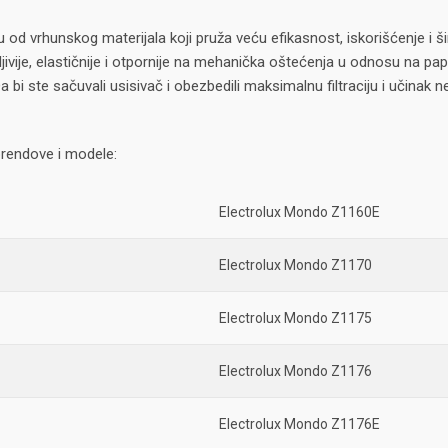
su od vrhunskog materijala koji pruža veću efikasnost, iskorišćenje 
jivije, elastičnije i otpornije na mehanička oštećenja u odnosu na papi
 bi ste sačuvali usisivač i obezbedili maksimalnu filtraciju i učina
rendove i modele:
Electrolux Mondo Z1160E
Electrolux Mondo Z1170
Electrolux Mondo Z1175
Electrolux Mondo Z1176
Electrolux Mondo Z1176E