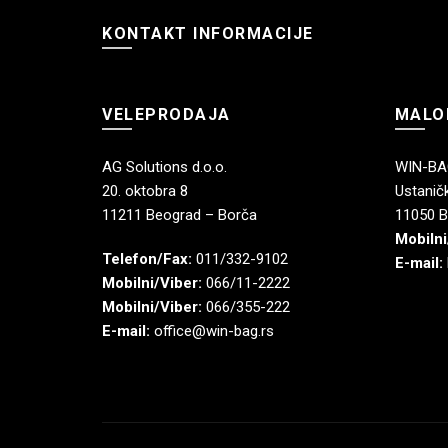
KONTAKT INFORMACIJE
VELEPRODAJA
MALO
AG Solutions d.o.o.
WIN-BAG
20. oktobra 8
Ustaničk
11211 Beograd – Borča
11050 B
Mobilni
Telefon/Fax:
011/332-9102
E-mail:
Mobilni/Viber:
066/11-2222
Mobilni/Viber:
066/355-222
E-mail:
office@win-bag.rs