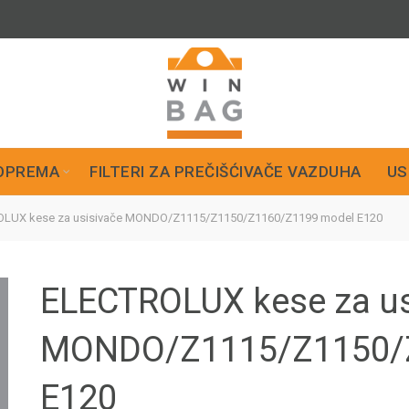
OPREMA
FILTERI ZA PREČIŠĆIVAČE VAZDUHA
US
LUX kese za usisivače MONDO/Z1115/Z1150/Z1160/Z1199 model E120
ELECTROLUX kese za us
MONDO/Z1115/Z1150/
E120