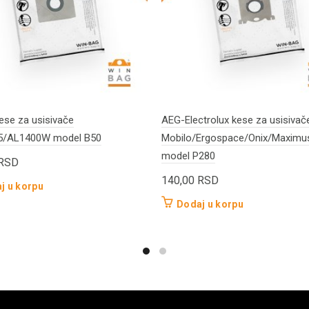
ese za usisivače
AEG-Electrolux kese za usisivač
5/AL1400W model B50
Mobilo/Ergospace/Onix/Maximu
model P280
RSD
140,00
RSD
j u korpu
Dodaj u korpu