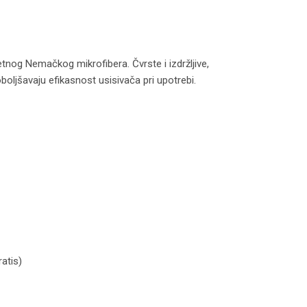
tnog Nemačkog mikrofibera. Čvrste i izdržljive,
oljšavaju efikasnost usisivača pri upotrebi.
60/Z1199 model E120 količina
atis)