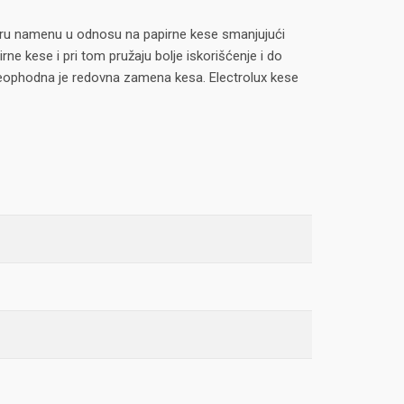
i širu namenu u odnosu na papirne kese smanjujući
rne kese i pri tom pružaju bolje iskorišćenje i do
k neophodna je redovna zamena kesa. Electrolux kese