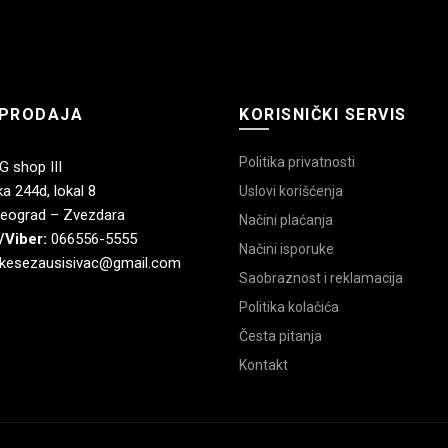
PRODAJA
KORISNIČKI SERVIS
Politika privatnosti
 shop III
a 244d, lokal 8
Uslovi korišćenja
eograd – Zvezdara
Načini plaćanja
/Viber:
066556-5555
Načini isporuke
kesezausisivac@gmail.com
Saobraznost i reklamacija
Politika kolačića
Česta pitanja
Kontakt