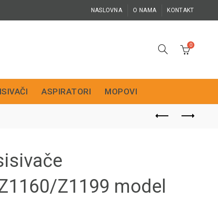
NASLOVNA
O NAMA
KONTAKT
0
ISIVAČI
ASPIRATORI
MOPOVI
isivače
Z1160/Z1199 model