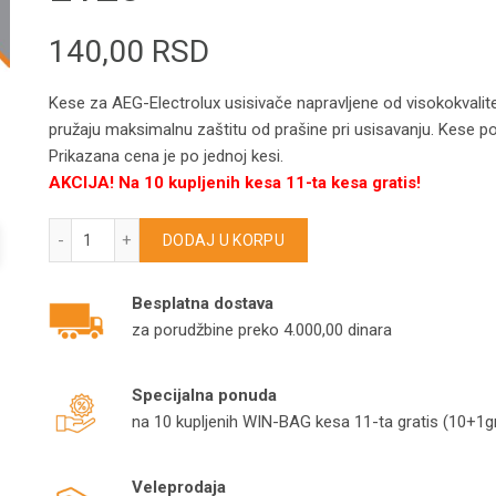
140,00
RSD
Kese za AEG-Electrolux usisivače napravljene od visokokvalite
pružaju maksimalnu zaštitu od prašine pri usisavanju. Kese pob
Prikazana cena je po jednoj kesi.
AKCIJA! Na 10 kupljenih kesa 11-ta kesa gratis!
ELECTROLUX kese za usisivače MONDO/Z1115/Z1150/Z11
DODAJ U KORPU
Besplatna dostava
za porudžbine preko 4.000,00 dinara
Specijalna ponuda
na 10 kupljenih WIN-BAG kesa 11-ta gratis (10+1gr
Veleprodaja