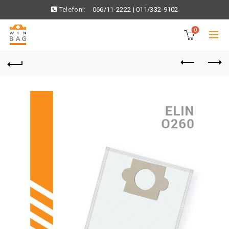
Telefoni:
066/11-2222
|
011/332-9102
0