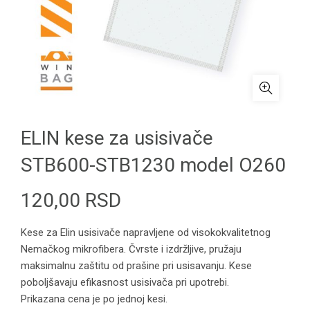
ELIN kese za usisivače
STB600-STB1230 model O260
120,00
RSD
Kese za Elin usisivače napravljene od visokokvalitetnog
Nemačkog mikrofibera. Čvrste i izdržljive, pružaju
maksimalnu zaštitu od prašine pri usisavanju. Kese
poboljšavaju efikasnost usisivača pri upotrebi.
Prikazana cena je po jednoj kesi.