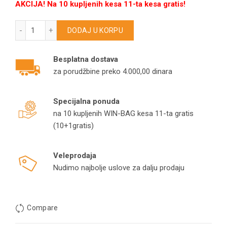
AKCIJA! Na 10 kupljenih kesa 11-ta kesa gratis!
ELIN kese za usisivače STB600-STB1230 model O260 količi
DODAJ U KORPU
Besplatna dostava
za porudžbine preko 4.000,00 dinara
Specijalna ponuda
na 10 kupljenih WIN-BAG kesa 11-ta gratis
(10+1gratis)
Veleprodaja
Nudimo najbolje uslove za dalju prodaju
Compare