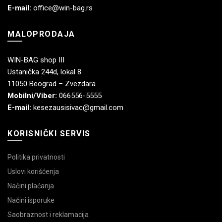
E-mail:
office@win-bag.rs
MALOPRODAJA
WIN-BAG shop III
Ustanička 244d, lokal 8
11050 Beograd – Zvezdara
Mobilni/Viber:
066556-5555
E-mail:
kesezausisivac@gmail.com
KORISNIČKI SERVIS
Politika privatnosti
Uslovi korišćenja
Načini plaćanja
Načini isporuke
Saobraznost i reklamacija