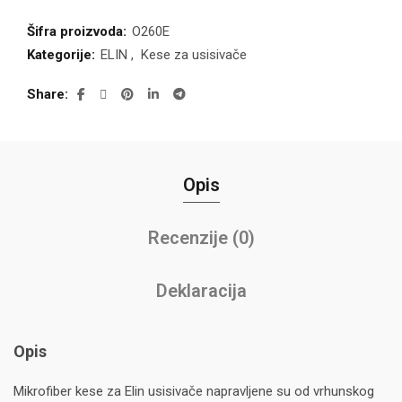
Šifra proizvoda:
O260E
Kategorije:
ELIN
,
Kese za usisivače
Share
Opis
Recenzije (0)
Deklaracija
Opis
Mikrofiber kese za Elin usisivače napravljene su od vrhunskog