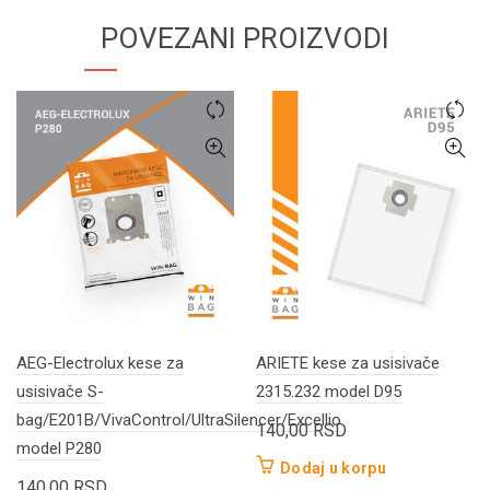
POVEZANI PROIZVODI
AEG-Electrolux kese za
ARIETE kese za usisivače
usisivače S-
2315.232 model D95
bag/E201B/VivaControl/UltraSilencer/Excellio
140,00
RSD
model P280
Dodaj u korpu
140,00
RSD