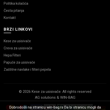
Politika kolačića
Česta pitanja
Kontakt
BRZI LINKOVI
Kese za usisivače
Creva za usisivače
Hepa Filteri
Papuče za usisivače
Zaštitne navlake i filteri pepela
© 2026 Kese za usisivače. All rights reserved
AG solutions & WIN-BAG
Dobrodošli na stranicu win-bag.rs Da bi stranicu mogli da