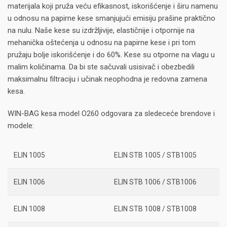
materijala koji pruža veću efikasnost, iskorišćenje i širu namenu
u odnosu na papirne kese smanjujući emisiju prašine praktično
na nulu. Naše kese su izdržljivije, elastičnije i otpornije na
mehanička oštećenja u odnosu na papirne kese i pri tom
pružaju bolje iskorišćenje i do 60%. Kese su otporne na vlagu u
malim količinama. Da bi ste sačuvali usisivač i obezbedili
maksimalnu filtraciju i učinak neophodna je redovna zamena
kesa.
WIN-BAG kesa model O260 odgovara za sledeceće brendove i
modele:
ELIN 1005
ELIN STB 1005 / STB1005
ELIN 1006
ELIN STB 1006 / STB1006
ELIN 1008
ELIN STB 1008 / STB1008