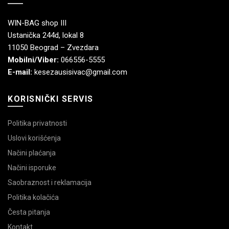
WIN-BAG shop III
Ustanička 244d, lokal 8
11050 Beograd – Zvezdara
Mobilni/Viber:
066556-5555
E-mail:
kesezausisivac@gmail.com
KORISNIČKI SERVIS
Politika privatnosti
Uslovi korišćenja
Načini plaćanja
Načini isporuke
Saobraznost i reklamacija
Politika kolačića
Česta pitanja
Kontakt