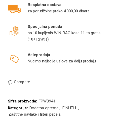
Besplatna dostava
za porudžbine preko 4.000,00 dinara
Specijalna ponuda
na 10 kupljenih WIN-BAG kesa 11-ta gratis
(10+1gratis)
Veleprodaja
Nudimo najbolje uslove za dalju prodaju
Compare
Šifra proizvoda:
FPWB941
Kategorije:
Dodatna oprema
,
EINHELL
,
Zaštitne navlake i filteri pepela