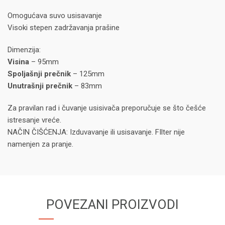
Omogućava suvo usisavanje
Visoki stepen zadržavanja prašine
Dimenzija:
Visina
– 95mm
Spoljašnji prečnik
– 125mm
Unutrašnji prečnik
– 83mm
Za pravilan rad i čuvanje usisivača preporučuje se što češće
istresanje vreće.
NAČIN ČIŠĆENJA: Izduvavanje ili usisavanje. FIlter nije
namenjen za pranje.
POVEZANI PROIZVODI