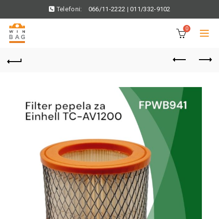
Telefoni:
066/11-2222
|
011/332-9102
0