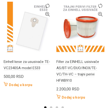
Einhell kese za ususivače TE-
Filter za EINHELL usisivače
VC2340SA model E533
AS/BT-VC/DUO/INOX/TE-
VC/TH-VC – trajni perivi
500,00
RSD
HFWB910
Dodaj u korpu
2.200,00
RSD
Dodaj u korpu