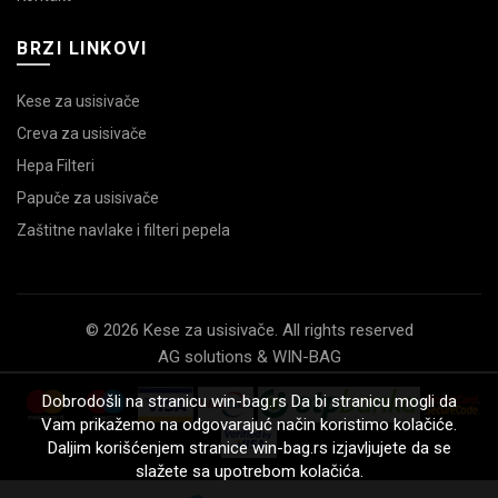
BRZI LINKOVI
Kese za usisivače
Creva za usisivače
Hepa Filteri
Papuče za usisivače
Zaštitne navlake i filteri pepela
© 2026 Kese za usisivače. All rights reserved
AG solutions & WIN-BAG
Dobrodošli na stranicu win-bag.rs Da bi stranicu mogli da
Vam prikažemo na odgovarajuć način koristimo kolačiće.
Daljim korišćenjem stranice win-bag.rs izjavljujete da se
slažete sa upotrebom kolačića.