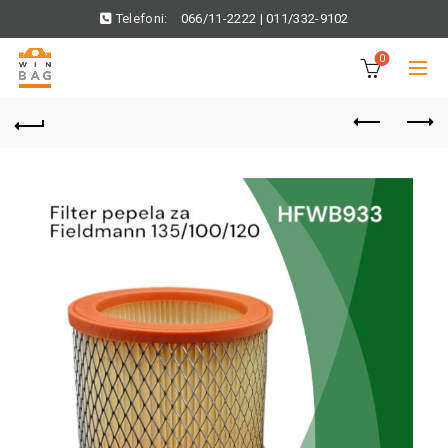
Telefoni:
066/11-2222
|
011/332-9102
0