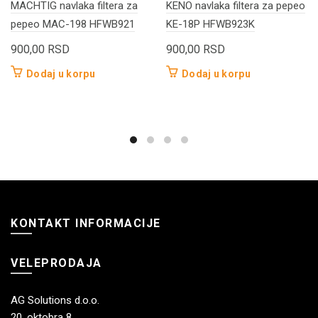
MACHTIG navlaka filtera za
KENO navlaka filtera za pepeo
pepeo MAC-198 HFWB921
KE-18P HFWB923K
900,00
RSD
900,00
RSD
Dodaj u korpu
Dodaj u korpu
KONTAKT INFORMACIJE
VELEPRODAJA
AG Solutions d.o.o.
20. oktobra 8