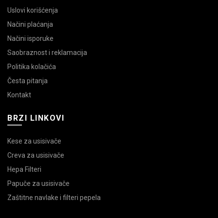
Uslovi korišćenja
Načini plaćanja
Načini isporuke
Saobraznost i reklamacija
Politika kolačića
Česta pitanja
Kontakt
BRZI LINKOVI
Kese za usisivače
Creva za usisivače
Hepa Filteri
Papuče za usisivače
Zaštitne navlake i filteri pepela