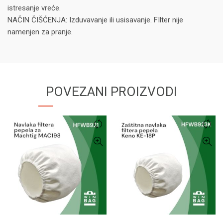
istresanje vreće.
NAČIN ČIŠĆENJA: Izduvavanje ili usisavanje. FIlter nije
namenjen za pranje.
POVEZANI PROIZVODI