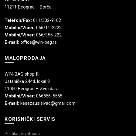
11211 Beograd – Borča
Telefon/Fax:
011/332-9102
Mobilni/Viber:
066/11-2222
Mobilni/Viber:
066/355-222
E-mail:
office@win-bag.rs
MALOPRODAJA
WIN-BAG shop III
Ustanička 244d, lokal 8
11050 Beograd – Zvezdara
Mobilni/Viber:
066556-5555
E-mail:
kesezausisivac@gmail.com
KORISNIČKI SERVIS
Politika privatnosti