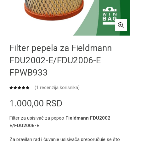
Filter pepela za Fieldmann
FDU2002-E/FDU2006-E
FPWB933
(
1
recenzija korisnika)
1.000,00
RSD
Filter za usisivač za pepeo
Fieldmann FDU2002-
E/FDU2006-E
Za pravilan rad i čuvanje usisivača preporučuje se što