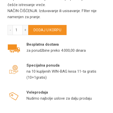
češće istresanje vreće.
NAČIN ČIŠĆENJA: Izduvavanje ili usisavanje. FIlter nije
namenjen za pranje.
Filter pepela za Fieldmann FDU2002-E/FDU2006-E FPWB933 
DODAJ U KORPU
Besplatna dostava
za porudžbine preko 4.000,00 dinara
Specijalna ponuda
na 10 kupljenih WIN-BAG kesa 11-ta gratis
(10+1gratis)
Veleprodaja
Nudimo najbolje uslove za dalju prodaju