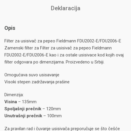
Deklaracija
Opis
Filter za usisivač za pepeo Fieldmann FDU2002-E/FDU2006-E
Zamenski filter za Filter za usisivač za pepeo Fieldmann
FDU2002-E/FDU2006-E kao i za ostale usisivace kod kojih ovaj
filter odgovara po dimenzijama. Proizvedeno u Srbiji.
Omogućava suvo usisavanje
Visoki stepen zadržavanja prašine
Dimenzija:
Visina
– 135mm
Spoljašnji prečnik
– 120mm
Unutrašnji prečnik
– 100mm
Za pravilan rad i čuvanje usisivača preporučuje se što češće