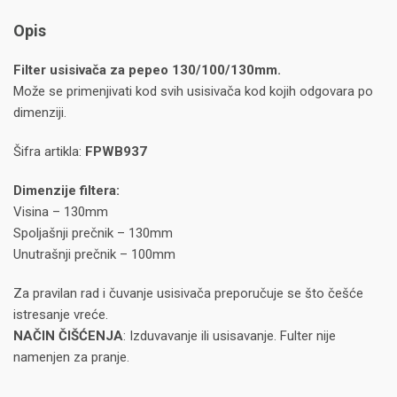
Opis
Filter usisivača za pepeo 130/100/130mm.
Može se primenjivati kod svih usisivača kod kojih odgovara po
dimenziji.
Šifra artikla:
FPWB937
Dimenzije filtera:
Visina – 130mm
Spoljašnji prečnik – 130mm
Unutrašnji prečnik – 100mm
Za pravilan rad i čuvanje usisivača preporučuje se što češće
istresanje vreće.
NAČIN ČIŠĆENJA
: Izduvavanje ili usisavanje. Fulter nije
namenjen za pranje.