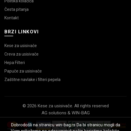
Politika kolačića
Česta pitanja
Kontakt
BRZI LINKOVI
Kese za usisivače
Creva za usisivače
Hepa Filteri
Papuče za usisivače
Zaštitne navlake i filteri pepela
© 2026 Kese za usisivače. All rights reserved
AG solutions & WIN-BAG
Dobrodošli na stranicu win-bag.rs Da bi stranicu mogli da