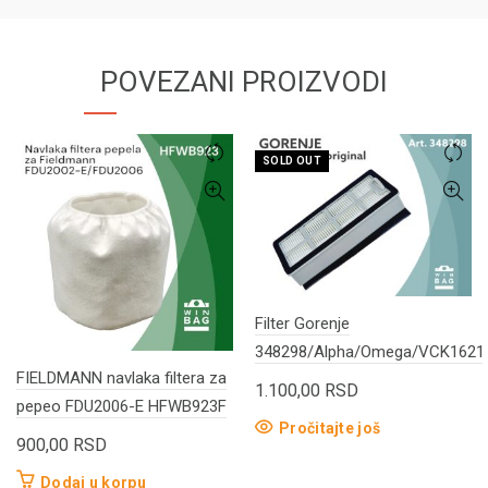
POVEZANI PROIZVODI
SOLD OUT
Filter Gorenje
348298/Alpha/Omega/VCK162
FIELDMANN navlaka filtera za
1.100,00
RSD
pepeo FDU2006-E HFWB923F
Pročitajte još
900,00
RSD
Dodaj u korpu