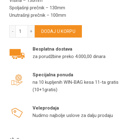
Visina – 130mm
Spoljašnji prečnik – 130mm
Unutrašnji prečnik – 100mm
Filter usisivača za pepeo 130/100/130mm FPWB937 količin
DODAJ U KORPU
Besplatna dostava
za porudžbine preko 4.000,00 dinara
Specijalna ponuda
na 10 kupljenih WIN-BAG kesa 11-ta gratis
(10+1gratis)
Veleprodaja
Nudimo najbolje uslove za dalju prodaju