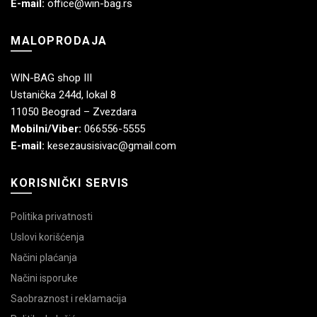
E-mail:
office@win-bag.rs
MALOPRODAJA
WIN-BAG shop III
Ustanička 244d, lokal 8
11050 Beograd – Zvezdara
Mobilni/Viber:
066556-5555
E-mail:
kesezausisivac@gmail.com
KORISNIČKI SERVIS
Politika privatnosti
Uslovi korišćenja
Načini plaćanja
Načini isporuke
Saobraznost i reklamacija