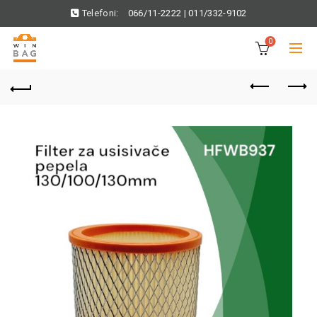
Telefoni:
066/11-2222
|
011/332-9102
0