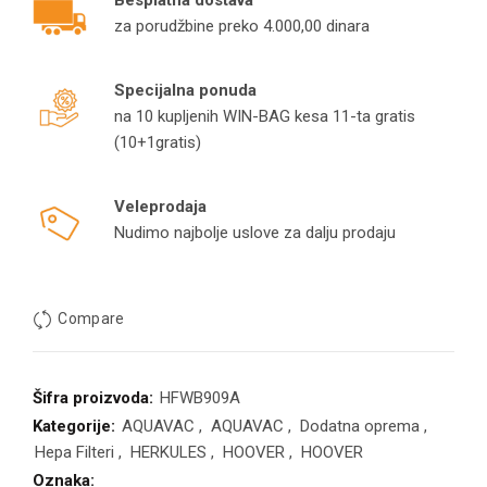
Besplatna dostava
za porudžbine preko 4.000,00 dinara
Specijalna ponuda
na 10 kupljenih WIN-BAG kesa 11-ta gratis
(10+1gratis)
Veleprodaja
Nudimo najbolje uslove za dalju prodaju
Compare
Šifra proizvoda:
HFWB909A
Kategorije:
AQUAVAC
,
AQUAVAC
,
Dodatna oprema
,
Hepa Filteri
,
HERKULES
,
HOOVER
,
HOOVER
Oznaka: