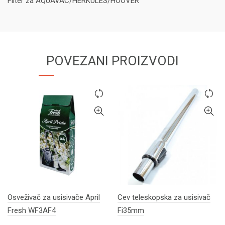
Filter za AQUAVAC/HERKULES/HOOVER
POVEZANI PROIZVODI
Osveživač za usisivače April
Cev teleskopska za usisivač
Fresh WF3AF4
Fi35mm