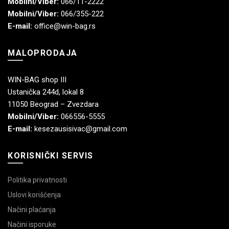
Mobilni/Viber:
066/11-2222
Mobilni/Viber:
066/355-222
E-mail:
office@win-bag.rs
MALOPRODAJA
WIN-BAG shop III
Ustanička 244d, lokal 8
11050 Beograd – Zvezdara
Mobilni/Viber:
066556-5555
E-mail:
kesezausisivac@gmail.com
KORISNIČKI SERVIS
Politika privatnosti
Uslovi korišćenja
Načini plaćanja
Načini isporuke