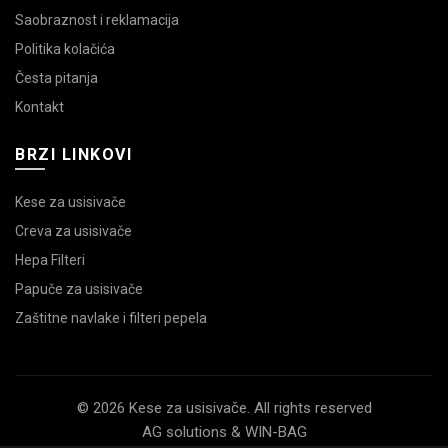
Saobraznost i reklamacija
Politika kolačića
Česta pitanja
Kontakt
BRZI LINKOVI
Kese za usisivače
Creva za usisivače
Hepa Filteri
Papuče za usisivače
Zaštitne navlake i filteri pepela
© 2026 Kese za usisivače. All rights reserved
AG solutions & WIN-BAG