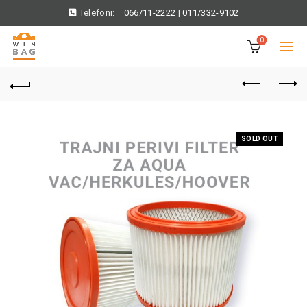
Telefoni:
066/11-2222
|
011/332-9102
0
SOLD OUT