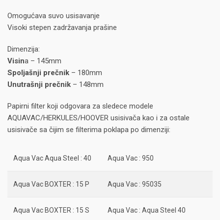
Omogućava suvo usisavanje
Visoki stepen zadržavanja prašine
Dimenzija:
Visin
a – 145mm
Spoljašnji prečnik
– 180mm
Unutrašnji prečnik
– 148mm
Papirni filter koji odgovara za sledece modele
AQUAVAC/HERKULES/HOOVER usisivača kao i za ostale
usisivače sa čijim se filterima poklapa po dimenziji:
Aqua Vac Aqua Steel : 40
Aqua Vac : 950
Aqua Vac BOXTER : 15 P
Aqua Vac : 95035
Aqua Vac BOXTER : 15 S
Aqua Vac : Aqua Steel 40