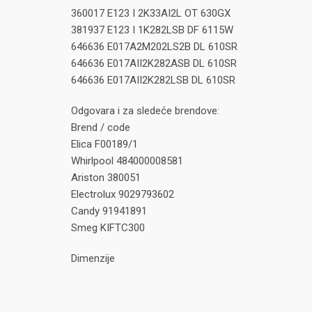
360017 E123 I 2K33AI2L OT 630GX
381937 E123 I 1K282LSB DF 6115W
646636 E017A2M202LS2B DL 610SR
646636 E017AII2K282ASB DL 610SR
646636 E017AII2K282LSB DL 610SR
Odgovara i za sledeće brendove:
Brend / code
Elica F00189/1
Whirlpool 484000008581
Ariston 380051
Electrolux 9029793602
Candy 91941891
Smeg KIFTC300
Dimenzije