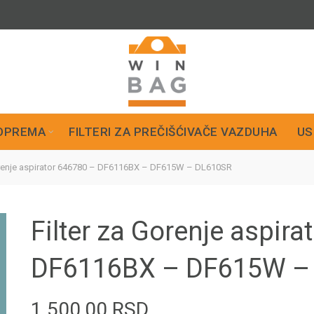
OPREMA
FILTERI ZA PREČIŠĆIVAČE VAZDUHA
US
orenje aspirator 646780 – DF6116BX – DF615W – DL610SR
Filter za Gorenje aspira
DF6116BX – DF615W –
1.500,00
RSD