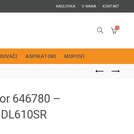
NASLOVNA
O NAMA
KONTAKT
0
ISIVAČI
ASPIRATORI
MOPOVI
tor 646780 –
 DL610SR