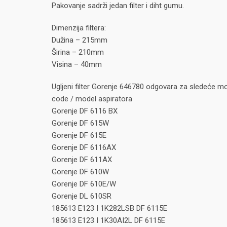
Pakovanje sadrži jedan filter i diht gumu.
Dimenzija filtera:
Dužina – 215mm
Širina – 210mm
Visina – 40mm
Ugljeni filter Gorenje 646780 odgovara za sledeće mo
code / model aspiratora
Gorenje DF 6116 BX
Gorenje DF 615W
Gorenje DF 615E
Gorenje DF 6116AX
Gorenje DF 611AX
Gorenje DF 610W
Gorenje DF 610E/W
Gorenje DL 610SR
185613 E123 I 1K282LSB DF 6115E
185613 E123 I 1K30AI2L DF 6115E