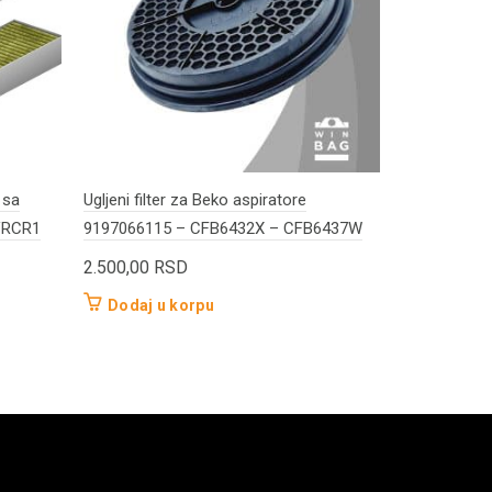
 sa
Ugljeni filter za Beko aspiratore
Filter aspir
9VRCR1
9197066115 – CFB6432X – CFB6437W
BHP623E9X
2.500,00
RSD
3.950,00
R
Dodaj u korpu
Dodaj u 