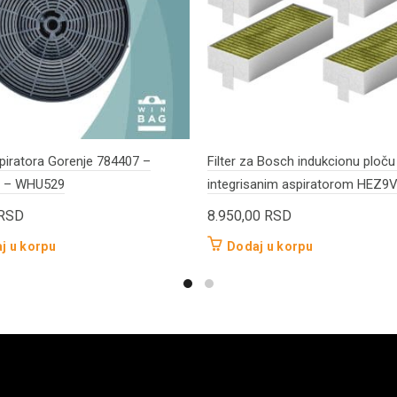
aspiratora Gorenje 784407 –
Filter za Bosch indukcionu ploču
 – WHU529
integrisanim aspiratorom HEZ
RSD
8.950,00
RSD
j u korpu
Dodaj u korpu