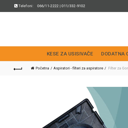
Telefoni:
066/11-2222
|
011/332-9102
KESE ZA USISIVAČE
DODATNA 
Početna
Aspiratori - filteri za aspiratore
Filter za G