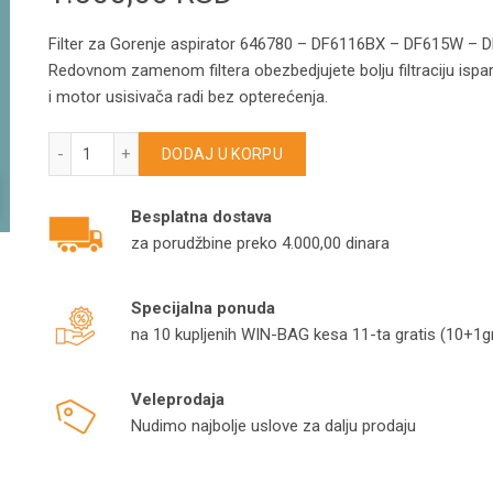
Filter za Gorenje aspirator 646780 – DF6116BX – DF615W – 
Redovnom zamenom filtera obezbedjujete bolju filtraciju ispare
i motor usisivača radi bez opterećenja.
Filter za Gorenje aspirator 646780 – DF6116BX – DF615W
DODAJ U KORPU
Besplatna dostava
za porudžbine preko 4.000,00 dinara
Specijalna ponuda
na 10 kupljenih WIN-BAG kesa 11-ta gratis (10+1gr
Veleprodaja
Nudimo najbolje uslove za dalju prodaju