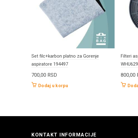
Set filc+karbon platno za Gorenje
Filteri 
aspiratore 194497
WHU629
700,00
RSD
800,00
Dodaj u korpu
Doda
KONTAKT INFORMACIJE