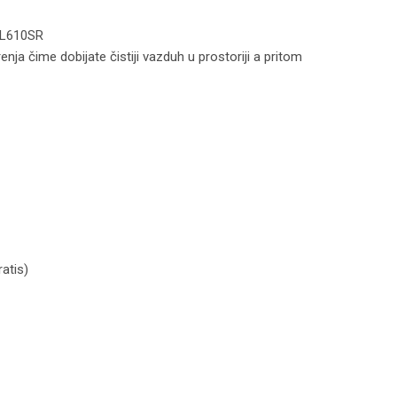
DL610SR
nja čime dobijate čistiji vazduh u prostoriji a pritom
 – DL610SR količina
atis)