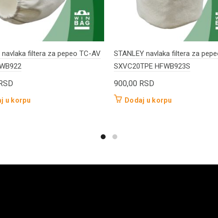
navlaka filtera za pepeo TC-AV
STANLEY navlaka filtera za pep
FWB922
SXVC20TPE HFWB923S
RSD
900,00
RSD
j u korpu
Dodaj u korpu