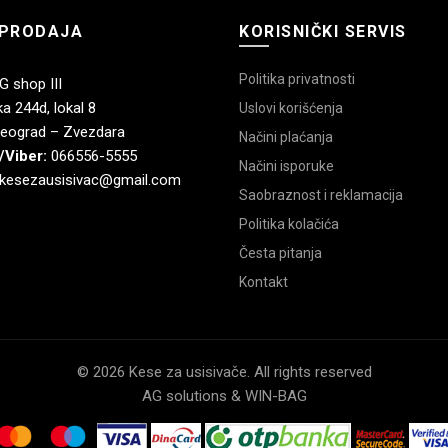
PRODAJA
KORISNIČKI SERVIS
Politika privatnosti
 shop III
a 244d, lokal 8
Uslovi korišćenja
eograd – Zvezdara
Načini plaćanja
/Viber:
066556-5555
Načini isporuke
kesezausisivac@gmail.com
Saobraznost i reklamacija
Politika kolačića
Česta pitanja
Kontakt
© 2026 Kese za usisivače. All rights reserved
AG solutions & WIN-BAG