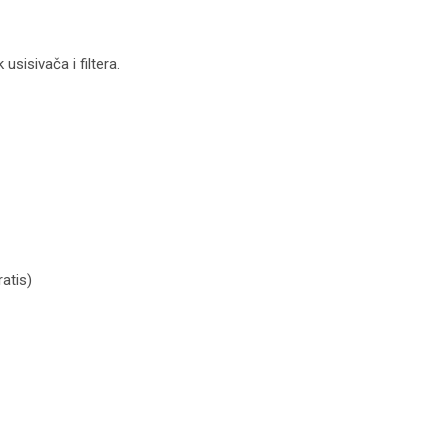
isivača i filtera.
na
atis)