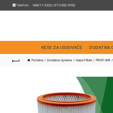
Telefoni:
066/11-2222
|
011/332-9102
KESE ZA USISIVAČE
DODATNA 
Početna
Dodatna oprema
Hepa Filteri
PROFI AIR