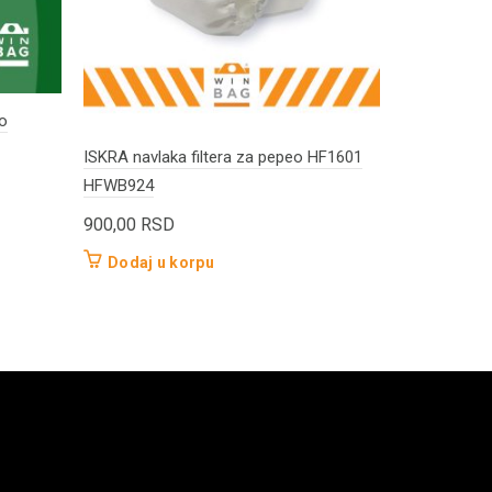
eo
ISKRA navlaka filtera za pepeo HF1601
LAVOR navla
HFWB924
410 HFWB9
900,00
RSD
900,00
RS
Dodaj u korpu
Dodaj u 