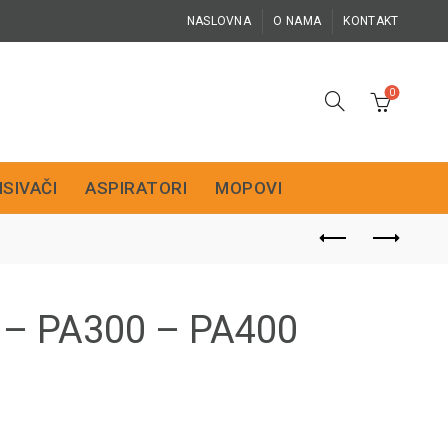
NASLOVNA
O NAMA
KONTAKT
0
ISIVAČI
ASPIRATORI
MOPOVI
00 – PA300 – PA400