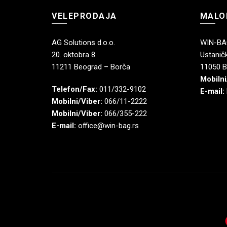
VELEPRODAJA
MALO
AG Solutions d.o.o.
WIN-BAG
20. oktobra 8
Ustaničk
11211 Beograd – Borča
11050 B
Mobilni
Telefon/Fax:
011/332-9102
E-mail:
Mobilni/Viber:
066/11-2222
Mobilni/Viber:
066/355-222
E-mail:
office@win-bag.rs