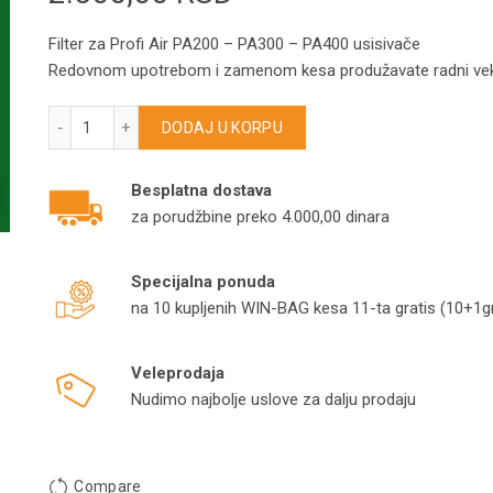
Filter za Profi Air PA200 – PA300 – PA400 usisivače
Redovnom upotrebom i zamenom kesa produžavate radni vek us
Filter za Profi Air PA200 – PA300 – PA400 usisivače količi
DODAJ U KORPU
Besplatna dostava
za porudžbine preko 4.000,00 dinara
Specijalna ponuda
na 10 kupljenih WIN-BAG kesa 11-ta gratis (10+1gr
Veleprodaja
Nudimo najbolje uslove za dalju prodaju
Compare