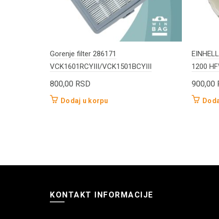
Gorenje filter 286171
EINHELL 
VCK1601RCYIII/VCK1501BCYIII
1200 H
800,00
RSD
900,00
Dodaj u korpu
Doda
KONTAKT INFORMACIJE