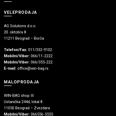
VELEPRODAJA
AG Solutions d.o.o.
20. oktobra 8
11211 Beograd – Borča
Telefon/Fax:
011/332-9102
Mobilni/Viber:
066/11-2222
Mobilni/Viber:
066/355-222
E-mail:
office@win-bag.rs
MALOPRODAJA
WIN-BAG shop III
Ustanička 244d, lokal 8
11050 Beograd – Zvezdara
Mobilni/Viber:
066556-5555