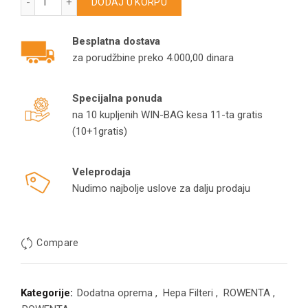
DODAJ U KORPU
Besplatna dostava
za porudžbine preko 4.000,00 dinara
Specijalna ponuda
na 10 kupljenih WIN-BAG kesa 11-ta gratis
(10+1gratis)
Veleprodaja
Nudimo najbolje uslove za dalju prodaju
Compare
Kategorije:
Dodatna oprema
,
Hepa Filteri
,
ROWENTA
,