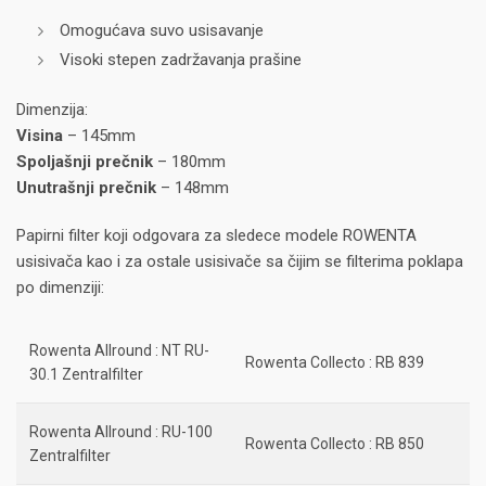
Omogućava suvo usisavanje
Visoki stepen zadržavanja prašine
Dimenzija:
Visina
– 145mm
Spoljašnji prečnik
– 180mm
Unutrašnji prečnik
– 148mm
Papirni filter koji odgovara za sledece modele ROWENTA
usisivača kao i za ostale usisivače sa čijim se filterima poklapa
po dimenziji:
Rowenta Allround : NT RU-
Rowenta Collecto : RB 839
30.1 Zentralfilter
Rowenta Allround : RU-100
Rowenta Collecto : RB 850
Zentralfilter