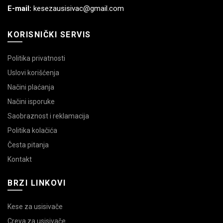
E-mail:
kesezausisivac@gmail.com
KORISNIČKI SERVIS
Politika privatnosti
Uslovi korišćenja
Načini plaćanja
Načini isporuke
Saobraznost i reklamacija
Politika kolačića
Česta pitanja
Kontakt
BRZI LINKOVI
Kese za usisivače
Creva za usisivače