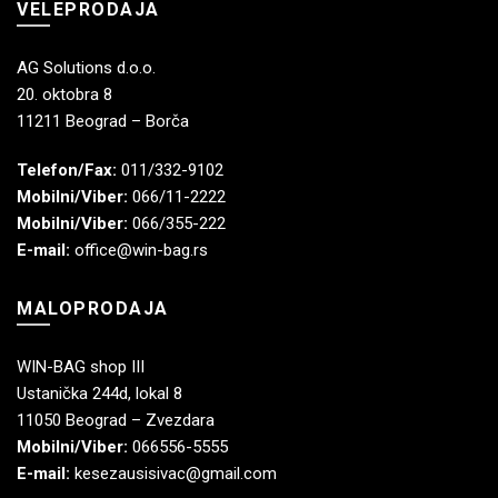
VELEPRODAJA
AG Solutions d.o.o.
20. oktobra 8
11211 Beograd – Borča
Telefon/Fax:
011/332-9102
Mobilni/Viber:
066/11-2222
Mobilni/Viber:
066/355-222
E-mail:
office@win-bag.rs
MALOPRODAJA
WIN-BAG shop III
Ustanička 244d, lokal 8
11050 Beograd – Zvezdara
Mobilni/Viber:
066556-5555
E-mail:
kesezausisivac@gmail.com