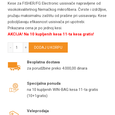
Kese za FISHER/FG Electronic usisivače napravljene od
visokokvalitetnog Nemačkog mikrofibera. Čvrste i izdržljive,
pružaju maksimalnu zaštitu od prašine pri usisavanju. Kese
poboljšavaju efikasnost usisivača pri upotrebi.
Prikazana cena je po jednoj kesi.
AKCIJA! Na 10 kupljenih kesa 11-ta kesa gratis!
Fisher/FG Electronic kese za usisivače FJ103D/FJ109/FJ115
DODAJ U KORPU
Besplatna dostava
za porudžbine preko 4.000,00 dinara
Specijalna ponuda
na 10 kupljenih WIN-BAG kesa 11-ta gratis
(10+1gratis)
Veleprodaja