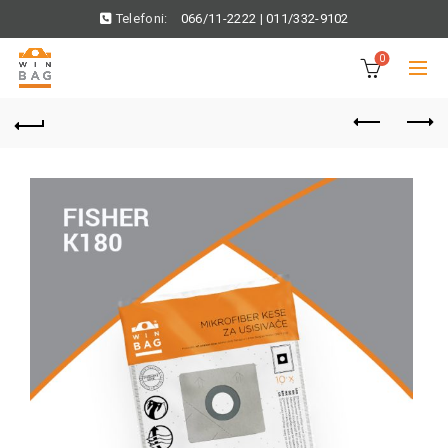
Telefoni:
066/11-2222
|
011/332-9102
0