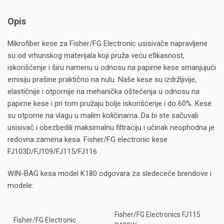
Opis
Mikrofiber kese za Fisher/FG Electronic usisivače napravljene
su od vrhunskog materijala koji pruža veću efikasnost,
iskorišćenje i širu namenu u odnosu na papirne kese smanjujući
emisiju prašine praktično na nulu. Naše kese su izdržljivije,
elastičnije i otpornije na mehanička oštećenja u odnosu na
papirne kese i pri tom pružaju bolje iskorišćenje i do 60%. Kese
su otporne na vlagu u malim količinama. Da bi ste sačuvali
usisivač i obezbedili maksimalnu filtraciju i učinak neophodna je
redovna zamena kesa. Fisher/FG electronic kese
FJ103D/FJ109/FJ115/FJ116
WIN-BAG kesa model K180 odgovara za sledeceće brendove i
modele:
Fisher/FG Electronics FJ115
Fisher/FG Electronic