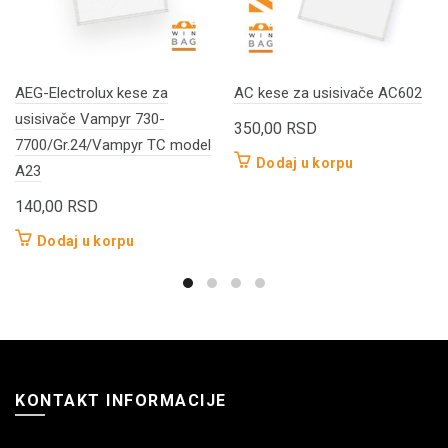
AEG-Electrolux kese za
AC kese za usisivače AC602
usisivače Vampyr 730-
350,00
RSD
7700/Gr.24/Vampyr TC model
Dodaj u korpu
A23
140,00
RSD
Dodaj u korpu
KONTAKT INFORMACIJE