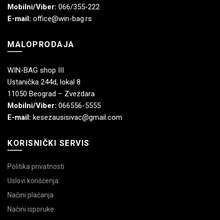
Mobilni/Viber:
066/355-222
E-mail:
office@win-bag.rs
MALOPRODAJA
WIN-BAG shop III
Ustanička 244d, lokal 8
11050 Beograd – Zvezdara
Mobilni/Viber:
066556-5555
E-mail:
kesezausisivac@gmail.com
KORISNIČKI SERVIS
Politika privatnosti
Uslovi korišćenja
Načini plaćanja
Načini isporuke