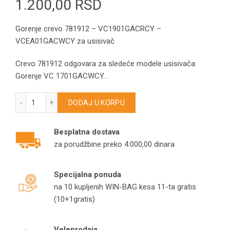
1.200,00
RSD
Gorenje crevo 781912 – VC1901GACRCY –
VCEA01GACWCY za usisivač
Crevo 781912 odgovara za sledeće modele usisivača:
Gorenje VC 1701GACWCY…
Gorenje crevo 781912 – VC1901GACRCY – VCEA01GACWCY za
DODAJ U KORPU
Besplatna dostava
za porudžbine preko 4.000,00 dinara
Specijalna ponuda
na 10 kupljenih WIN-BAG kesa 11-ta gratis
(10+1gratis)
Veleprodaja