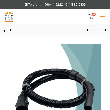
Telefoni:
066/11-2222
|
011/332-9102
0