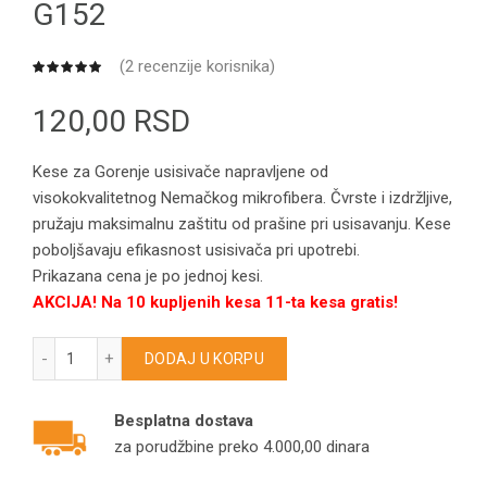
G152
(
2
recenzije korisnika)
120,00
RSD
Kese za Gorenje usisivače napravljene od
visokokvalitetnog Nemačkog mikrofibera. Čvrste i izdržljive,
pružaju maksimalnu zaštitu od prašine pri usisavanju. Kese
poboljšavaju efikasnost usisivača pri upotrebi.
Prikazana cena je po jednoj kesi.
AKCIJA! Na 10 kupljenih kesa 11-ta kesa gratis!
GORENJE kese za usisivače VCK1601R/Triton/ Magma+/Cle
DODAJ U KORPU
Besplatna dostava
za porudžbine preko 4.000,00 dinara