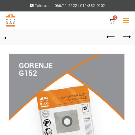
Telefoni:
066/11-2222
|
011/332-9102
0