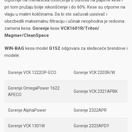
otpornije na mehanička oštećenja u odnosu na papirne kese i
pri tom pružaju bolje iskorišćenje i do 60%. Kese su otporne na
vlagu u malim količinama. Da bi ste sačuvali usisivač i
obezbedili maksimalnu filtraciju i učinak neophodna je redovna
zamena kesa.
Gorenje
kese
VCK1601R/Triton/
Magma+/CleanSpace
WIN-BAG
kesa model
G152
odgovara za sledeceće brendove i
modele:
Gorenje VCK 1222OP-ECO
Gorenje VCK 2203R/W
Gorenje OmegaPower 1622
Gorenje VCK 2321APBK
APECO
Gorenje AlphaPower
Gorenje 2322APR
Gorenje VCK 1301W
Gorenje 2323APDY