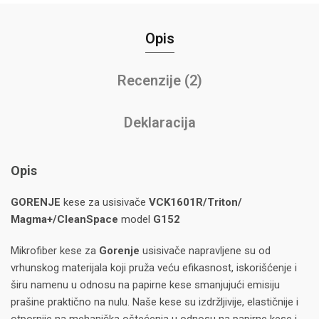
Opis
Recenzije (2)
Deklaracija
Opis
GORENJE
kese za usisivače
VCK1601R/Triton/
Magma+/CleanSpace
model
G152
Mikrofiber kese za
Gorenje
usisivače napravljene su od
vrhunskog materijala koji pruža veću efikasnost, iskorišćenje i
širu namenu u odnosu na papirne kese smanjujući emisiju
prašine praktično na nulu. Naše kese su izdržljivije, elastičnije i