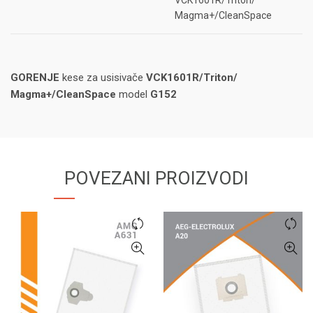
VCK1601R/Triton/
Magma+/CleanSpace
GORENJE
kese za usisivače
VCK1601R/Triton/
Magma+/CleanSpace
model
G152
POVEZANI PROIZVODI