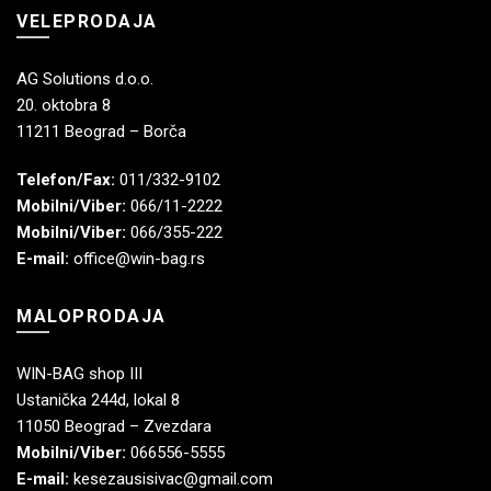
VELEPRODAJA
AG Solutions d.o.o.
20. oktobra 8
11211 Beograd – Borča
Telefon/Fax:
011/332-9102
Mobilni/Viber:
066/11-2222
Mobilni/Viber:
066/355-222
E-mail:
office@win-bag.rs
MALOPRODAJA
WIN-BAG shop III
Ustanička 244d, lokal 8
11050 Beograd – Zvezdara
Mobilni/Viber:
066556-5555
E-mail:
kesezausisivac@gmail.com