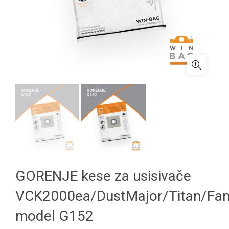
GORENJE kese za usisivače
VCK2000ea/DustMajor/Titan/Fa
model G152