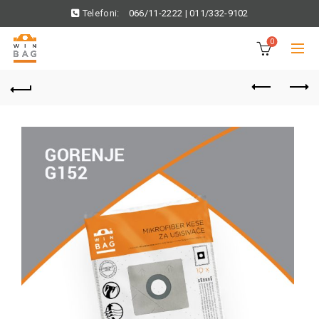
Telefoni:
066/11-2222
|
011/332-9102
0