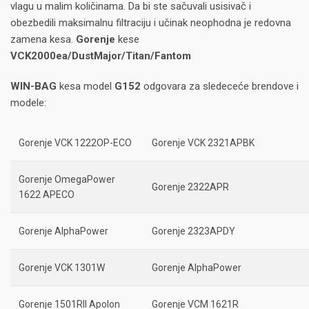
vlagu u malim količinama. Da bi ste sačuvali usisivač i
obezbedili maksimalnu filtraciju i učinak neophodna je redovna
zamena kesa.
Gorenje
kese
VCK2000ea/DustMajor/Titan/Fantom
WIN-BAG
kesa model
G152
odgovara za sledeceće brendove i
modele:
Gorenje VCK 1222OP-ECO
Gorenje VCK 2321APBK
Gorenje OmegaPower
Gorenje 2322APR
1622 APECO
Gorenje AlphaPower
Gorenje 2323APDY
Gorenje VCK 1301W
Gorenje AlphaPower
Gorenje 1501RII Apolon
Gorenje VCM 1621R