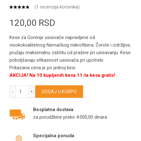
(
1
recenzija korisnika)
120,00
RSD
Kese za Gorenje usisivače napravljene od
visokokvalitetnog Nemačkog mikrofibera. Čvrste i izdržljive,
pružaju maksimalnu zaštitu od prašine pri usisavanju. Kese
poboljšavaju efikasnost usisivača pri upotrebi.
Prikazana cena je po jednoj kesi.
AKCIJA! Na 10 kupljenih kesa 11-ta kesa gratis!
GORENJE kese za usisivače VCK2000ea/DustMajor/Titan/Fa
DODAJ U KORPU
Besplatna dostava
za porudžbine preko 4.000,00 dinara
Specijalna ponuda