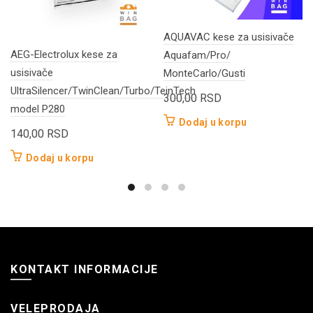
AQUAVAC kese za usisivače
AEG-Electrolux kese za
Aquafam/Pro/
usisivače
MonteCarlo/Gusti
UltraSilencer/TwinClean/Turbo/TeinTech
300,00
RSD
model P280
Dodaj u korpu
140,00
RSD
Dodaj u korpu
KONTAKT INFORMACIJE
VELEPRODAJA