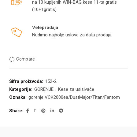
na 10 kupljenih WIN-BAG kesa 11-ta gratis
(10+1gratis)
Veleprodaja
Nudimo najbolje uslove za dalju prodaju
Compare
Šifra proizvoda:
152-2
Kategorije:
GORENJE
,
Kese za usisivače
Oznaka:
gorenje VCK2000ea/DustMajor/Titan/Fantom
Share