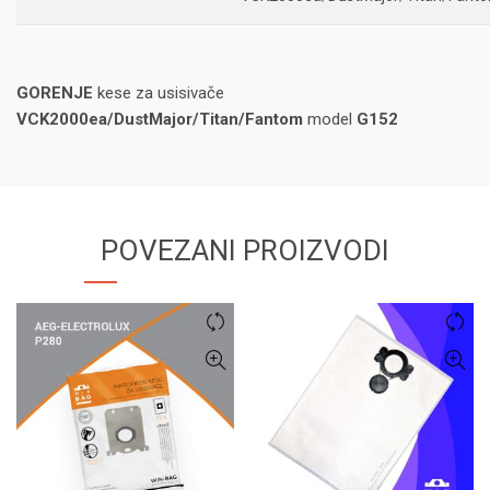
GORENJE
kese za usisivače
VCK2000ea/DustMajor/Titan/Fantom
model
G152
POVEZANI PROIZVODI