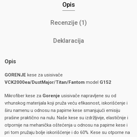
Opis
Recenzije (1)
Deklaracija
Opis
GORENJE
kese za usisivače
VCK2000ea/DustMajor/Titan/Fantom
model
G152
Mikrofiber kese za
Gorenje
usisivače napravljene su od
vrhunskog materijala koji pruža veću efikasnost, iskorišćenje i
širu namenu u odnosu na papirne kese smanjujući emisiju
prašine praktično na nulu. Naše kese su izdržljivije, elastičnije i
otpornije na mehanička oštećenja u odnosu na papirne kese i
pri tom pružaju bolje iskorišćenje i do 60%. Kese su otporne na