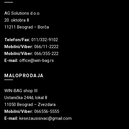
AG Solutions d.o.o.
20. oktobra 8
11211 Beograd – Borča
Telefon/Fax:
011/332-9102
Mobilni/Viber:
066/11-2222
Mobilni/Viber:
066/355-222
E-mail:
office@win-bag.rs
MALOPRODAJA
WIN-BAG shop III
Ustanička 244d, lokal 8
11050 Beograd – Zvezdara
Mobilni/Viber:
066556-5555
E-mail:
kesezausisivac@gmail.com