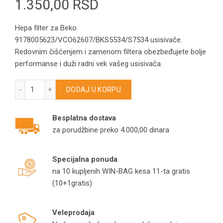
1.350,00
RSD
Hepa filter za Beko
9178005623/VCO62607/BKS5534/S7534 usisivače.
Redovnim čišćenjem i zamenom filtera obezbeđujete bolje
performanse i duži radni vek vašeg usisivača.
Hepa filter za Beko 9178005623/VCO62607/BKS5534/S7534 
DODAJ U KORPU
Besplatna dostava
za porudžbine preko 4.000,00 dinara
Specijalna ponuda
na 10 kupljenih WIN-BAG kesa 11-ta gratis
(10+1gratis)
Veleprodaja