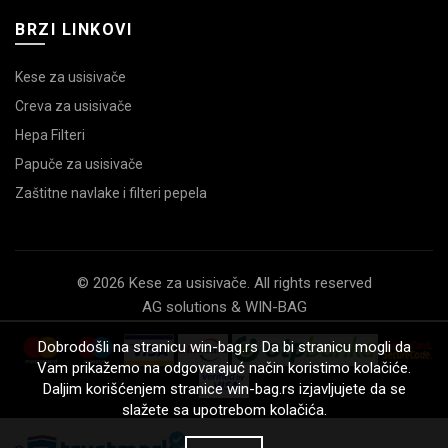
BRZI LINKOVI
Kese za usisivače
Creva za usisivače
Hepa Filteri
Papuče za usisivače
Zaštitne navlake i filteri pepela
© 2026 Kese za usisivače. All rights reserved
AG solutions & WIN-BAG
Dobrodošli na stranicu win-bag.rs Da bi stranicu mogli da
Vam prikažemo na odgovarajuć način koristimo kolačiće.
Daljim korišćenjem stranice win-bag.rs izjavljujete da se
slažete sa upotrebom kolačića.