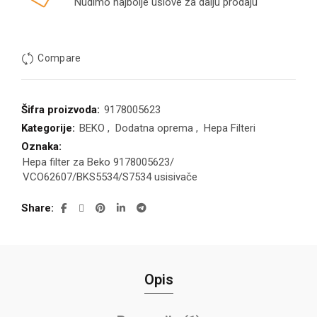
Nudimo najbolje uslove za dalju prodaju
Compare
Šifra proizvoda:
9178005623
Kategorije:
BEKO
,
Dodatna oprema
,
Hepa Filteri
Oznaka:
Hepa filter za Beko 9178005623/
VCO62607/BKS5534/S7534 usisivače
Share
Opis