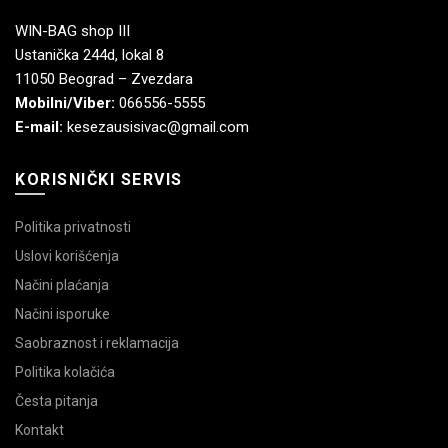
WIN-BAG shop III
Ustanička 244d, lokal 8
11050 Beograd – Zvezdara
Mobilni/Viber:
066556-5555
E-mail:
kesezausisivac@gmail.com
KORISNIČKI SERVIS
Politika privatnosti
Uslovi korišćenja
Načini plaćanja
Načini isporuke
Saobraznost i reklamacija
Politika kolačića
Česta pitanja
Kontakt