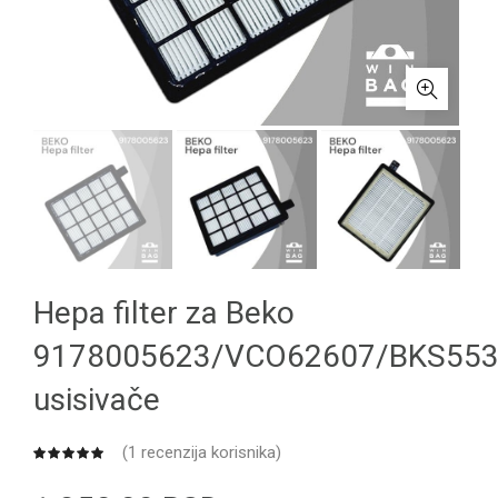
Hepa filter za Beko
9178005623/VCO62607/BKS553
usisivače
(
1
recenzija korisnika)