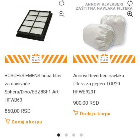
BOSCH/SIEMENS hepa filter
Annovi Reverberi navlaka
za usisivače
filtera za pepeo TOP20
Sphera/Dino/BBZ8SF1 Art.
HFWB923T
HFWB63
900,00
RSD
850,00
RSD
Dodaj u korpu
Dodaj u korpu