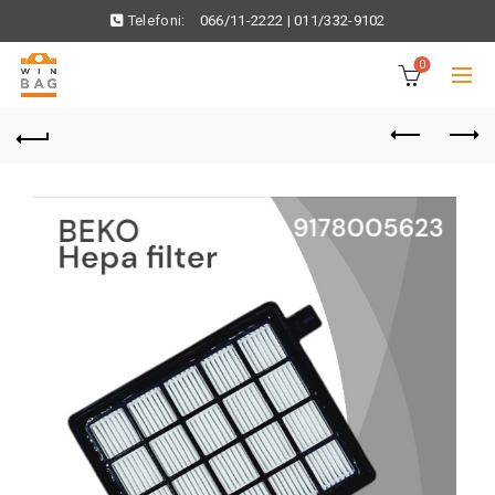
Telefoni:
066/11-2222
|
011/332-9102
0