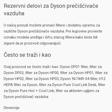
Rezervni delovi za Dyson prečišćivače
vazduha
U našoj ponudi možete pronaći filtere i dodatnu opremu za
različite Dyson prečišćivače vazduha. Pre kupovine proverite
oznaku modela uređaja i šifru starog filtera kako biste bili
sigurni da je proizvod odgovarajući.
Često se traži i kao
Ovaj proizvod se često traži i kao: Dyson DP01 filter, filter za
Dyson DP03, filter za Dyson HP00, filter za Dyson HP01, filter za
Dyson HP02, filter za Dyson HP03, Dyson 967449-04 filter, H12
HEPA filter za Dyson, filter za Dyson Pure Cool Link Desk, filter
za Dyson Pure Hot + Cool Link, filter sa aktivnim ugljem za
Dyson prečišćivač vazduha.
Dimenzije