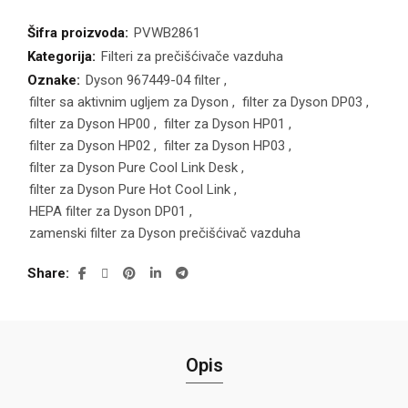
Šifra proizvoda:
PVWB2861
Kategorija:
Filteri za prečišćivače vazduha
Oznake:
Dyson 967449-04 filter
,
filter sa aktivnim ugljem za Dyson
,
filter za Dyson DP03
,
filter za Dyson HP00
,
filter za Dyson HP01
,
filter za Dyson HP02
,
filter za Dyson HP03
,
filter za Dyson Pure Cool Link Desk
,
filter za Dyson Pure Hot Cool Link
,
HEPA filter za Dyson DP01
,
zamenski filter za Dyson prečišćivač vazduha
Share
Opis