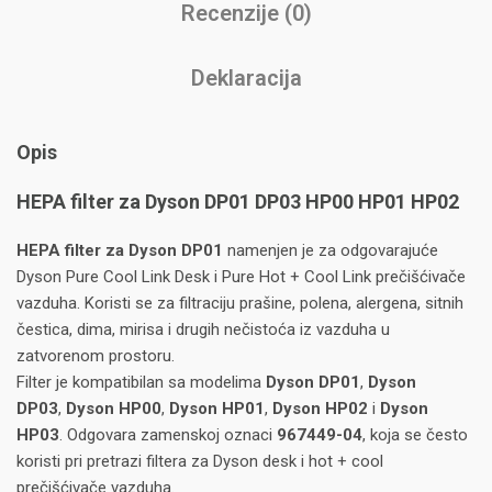
Recenzije (0)
Deklaracija
Opis
HEPA filter za Dyson DP01 DP03 HP00 HP01 HP02
HEPA filter za Dyson DP01
namenjen je za odgovarajuće
Dyson Pure Cool Link Desk i Pure Hot + Cool Link prečišćivače
vazduha. Koristi se za filtraciju prašine, polena, alergena, sitnih
čestica, dima, mirisa i drugih nečistoća iz vazduha u
zatvorenom prostoru.
Filter je kompatibilan sa modelima
Dyson DP01
,
Dyson
DP03
,
Dyson HP00
,
Dyson HP01
,
Dyson HP02
i
Dyson
HP03
. Odgovara zamenskoj oznaci
967449-04
, koja se često
koristi pri pretrazi filtera za Dyson desk i hot + cool
prečišćivače vazduha.