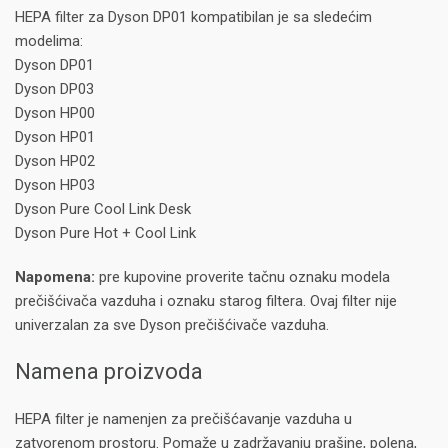
HEPA filter za Dyson DP01 kompatibilan je sa sledećim
modelima:
Dyson DP01
Dyson DP03
Dyson HP00
Dyson HP01
Dyson HP02
Dyson HP03
Dyson Pure Cool Link Desk
Dyson Pure Hot + Cool Link
Napomena:
pre kupovine proverite tačnu oznaku modela
prečišćivača vazduha i oznaku starog filtera. Ovaj filter nije
univerzalan za sve Dyson prečišćivače vazduha.
Namena proizvoda
HEPA filter je namenjen za prečišćavanje vazduha u
zatvorenom prostoru. Pomaže u zadržavanju prašine, polena,