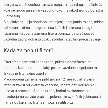
alergena, sitnih čestica, dima, smoga, mirisa i drugih nečistoća
koje se mogu nalaziti u vazduhu tokom svakodnevnog boravka
u prostoriji.
Sloj aktivnog uglja doprinosi smanjenju neprijatnih mirisa, mirisa
od kuvanja, dima, smoga, mirisa kućnih ljubimaca i drugih
isparenja. Redovna zamena filtera pomaže da prečišćivač
vazduha zadrži dobar protok vazduha i stabilno prečišćavanje.
Kada zameniti filter?
Filter treba zameniti kada uređaj prikaže obaveštenje za
zamenu, kada primetite slabiji protok vazduha, neprijatan miris
ili kada je filter vidno zaprljan.
Preporučena zamena je približno na 12 meseci, ali stvarni
interval zavisi od kvaliteta vazduha, učestalosti korišćenja i
uslova u prostoru. Ako se uređaj koristi svakodnevno, u
prostorijama sa više prašine, polena, dima, kućnih ljubimaca ili
mirisa od kuvanja, filter se može zasititi brže.