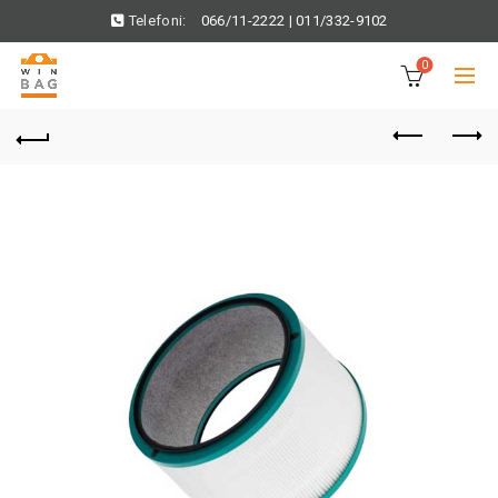
Telefoni:
066/11-2222
|
011/332-9102
0