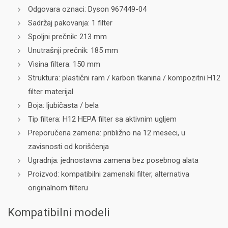
Odgovara oznaci: Dyson 967449-04
Sadržaj pakovanja: 1 filter
Spoljni prečnik: 213 mm
Unutrašnji prečnik: 185 mm
Visina filtera: 150 mm
Struktura: plastični ram / karbon tkanina / kompozitni H12
filter materijal
Boja: ljubičasta / bela
Tip filtera: H12 HEPA filter sa aktivnim ugljem
Preporučena zamena: približno na 12 meseci, u
zavisnosti od korišćenja
Ugradnja: jednostavna zamena bez posebnog alata
Proizvod: kompatibilni zamenski filter, alternativa
originalnom filteru
Kompatibilni modeli