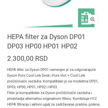
HEPA filter za Dyson DP01
DP03 HP00 HP01 HP02
2.300,00
RSD
HEPA filter za Dyson DP01 namenjen je za odgovarajuće
Dyson Pure Cool Link Desk i Pure Hot + Cool Link
prečišćivače vazduha. Kompatibilan je sa modelima DP01,
DP03, HP00, HP01, HP02 i HP03.
Filter je kompatibilan za Dyson prečišćivače vazduha i
predstavlja alternativu originalnom filteru. Kombinuje H12
HEPA filtraciju i aktivni ugalj za zadržavanje prašine, polena,