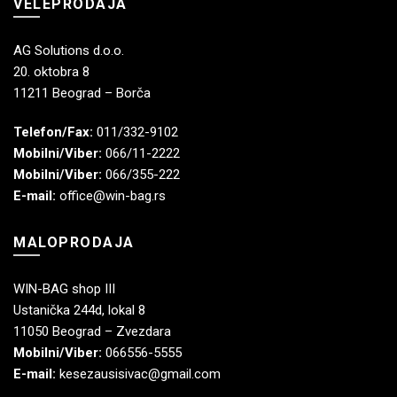
VELEPRODAJA
AG Solutions d.o.o.
20. oktobra 8
11211 Beograd – Borča
Telefon/Fax:
011/332-9102
Mobilni/Viber:
066/11-2222
Mobilni/Viber:
066/355-222
E-mail:
office@win-bag.rs
MALOPRODAJA
WIN-BAG shop III
Ustanička 244d, lokal 8
11050 Beograd – Zvezdara
Mobilni/Viber:
066556-5555
E-mail:
kesezausisivac@gmail.com