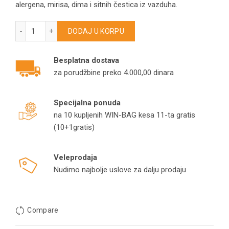
alergena, mirisa, dima i sitnih čestica iz vazduha.
HEPA filter za Dyson DP01 DP03 HP00 HP01 HP02 količina
DODAJ U KORPU
Besplatna dostava
za porudžbine preko 4.000,00 dinara
Specijalna ponuda
na 10 kupljenih WIN-BAG kesa 11-ta gratis
(10+1gratis)
Veleprodaja
Nudimo najbolje uslove za dalju prodaju
Compare