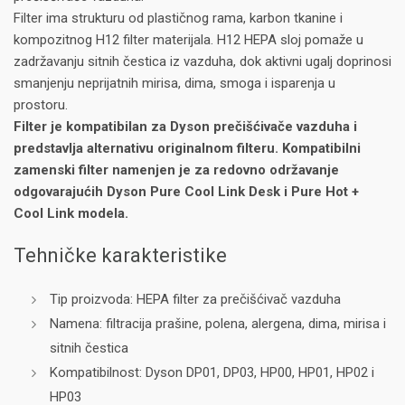
Filter ima strukturu od plastičnog rama, karbon tkanine i
kompozitnog H12 filter materijala. H12 HEPA sloj pomaže u
zadržavanju sitnih čestica iz vazduha, dok aktivni ugalj doprinosi
smanjenju neprijatnih mirisa, dima, smoga i isparenja u
prostoru.
Filter je kompatibilan za Dyson prečišćivače vazduha i
predstavlja alternativu originalnom filteru.
Kompatibilni
zamenski filter namenjen je za redovno održavanje
odgovarajućih Dyson Pure Cool Link Desk i Pure Hot +
Cool Link modela.
Tehničke karakteristike
Tip proizvoda: HEPA filter za prečišćivač vazduha
Namena: filtracija prašine, polena, alergena, dima, mirisa i
sitnih čestica
Kompatibilnost: Dyson DP01, DP03, HP00, HP01, HP02 i
HP03