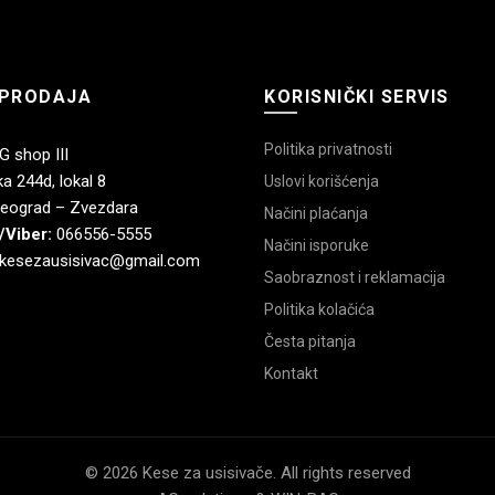
PRODAJA
KORISNIČKI SERVIS
Politika privatnosti
 shop III
a 244d, lokal 8
Uslovi korišćenja
eograd – Zvezdara
Načini plaćanja
/Viber:
066556-5555
Načini isporuke
kesezausisivac@gmail.com
Saobraznost i reklamacija
Politika kolačića
Česta pitanja
Kontakt
© 2026 Kese za usisivače. All rights reserved