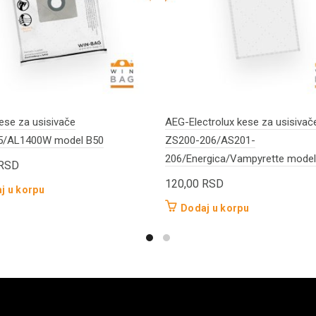
ese za usisivače
AEG-Electrolux kese za usisivač
5/AL1400W model B50
ZS200-206/AS201-
206/Energica/Vampyrette mode
RSD
120,00
RSD
j u korpu
Dodaj u korpu