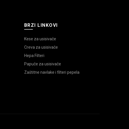
BRZI LINKOVI
Kese za usisivače
Creva za usisivače
Hepa Filteri
Papuče za usisivače
Zaštitne navlake i filteri pepela