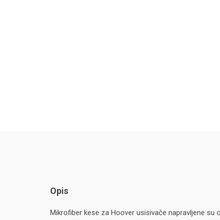
Opis
Mikrofiber kese za Hoover usisivače napravljene su o