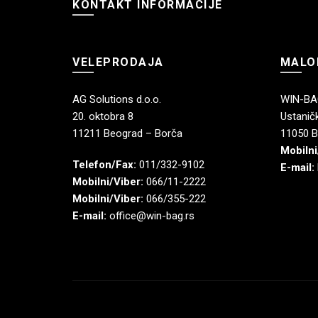
KONTAKT INFORMACIJE
VELEPRODAJA
MALO
AG Solutions d.o.o.
WIN-BAG
20. oktobra 8
Ustaničk
11211 Beograd – Borča
11050 B
Mobilni
Telefon/Fax:
011/332-9102
E-mail:
Mobilni/Viber:
066/11-2222
Mobilni/Viber:
066/355-222
E-mail:
office@win-bag.rs