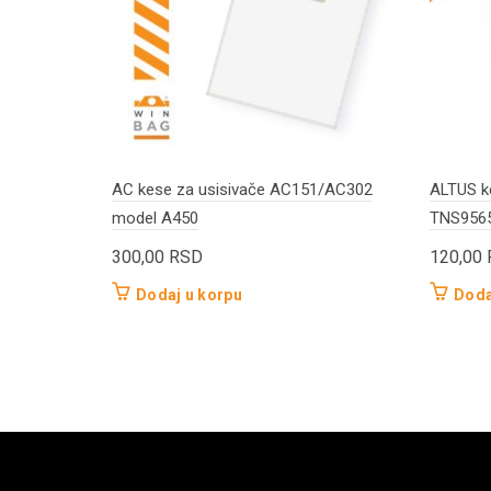
AC kese za usisivače AC151/AC302
ALTUS k
model A450
TNS956
300,00
RSD
120,00
Dodaj u korpu
Doda