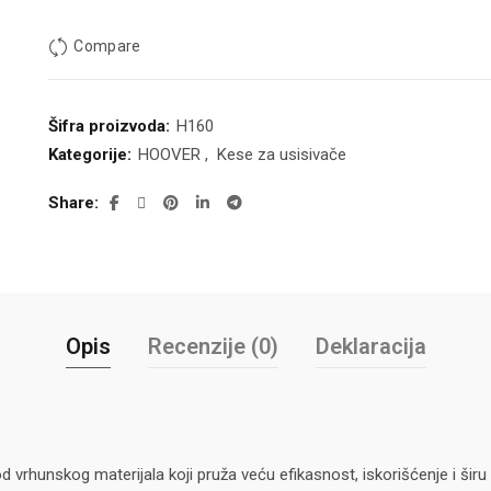
Compare
Šifra proizvoda:
H160
Kategorije:
HOOVER
,
Kese za usisivače
Share
Opis
Recenzije (0)
Deklaracija
d vrhunskog materijala koji pruža veću efikasnost, iskorišćenje i š