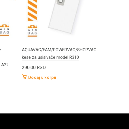
e
AQUAVAC/FAM/POWERVAC/SHOPVAC
AEG-Electrol
kese za usisivače model R310
bag/Vario/V
l A22
UltraSilenc
290,00
RSD
140,00
RS
Dodaj u korpu
Dodaj u 