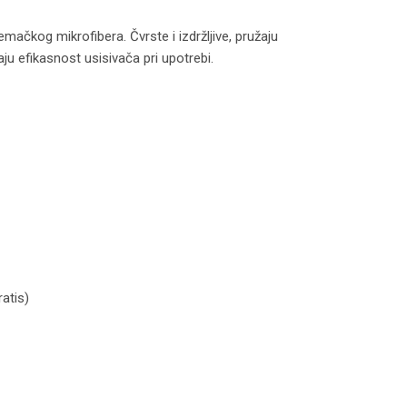
ačkog mikrofibera. Čvrste i izdržljive, pružaju
ju efikasnost usisivača pri upotrebi.
količina
atis)