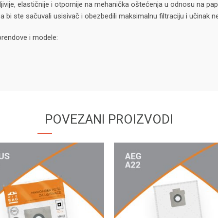
jivije, elastičnije i otpornije na mehanička oštećenja u odnosu na papi
 bi ste sačuvali usisivač i obezbedili maksimalnu filtraciju i učina
rendove i modele:
POVEZANI PROIZVODI