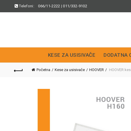
Telefoni:
066/11-2222
|
011/332-9102
KESE ZA USISIVAČE
DODATNA 
Početna
Kese za usisivače
HOOVER
HOOVER kese 