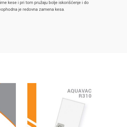
rne kese i pri tom pružaju bolje iskorišćenje i do
k neophodna je redovna zamena kesa.