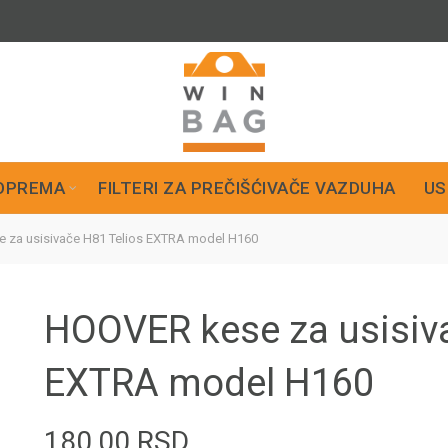
OPREMA
FILTERI ZA PREČIŠĆIVAČE VAZDUHA
US
za usisivače H81 Telios EXTRA model H160
HOOVER kese za usisiva
EXTRA model H160
180,00
RSD