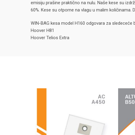
emisiju prašine praktično na nulu. Naše kese su izdržl
60%. Kese su otporne na vlagu u malim količinama. Da
WIN-BAG kesa model H160 odgovara za sledeceće b
Hoover H81
Hoover Telios Extra