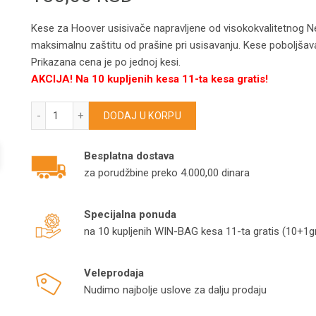
Kese za Hoover usisivače napravljene od visokokvalitetnog Nem
maksimalnu zaštitu od prašine pri usisavanju. Kese poboljšava
Prikazana cena je po jednoj kesi.
AKCIJA! Na 10 kupljenih kesa 11-ta kesa gratis!
HOOVER kese za usisivače H81 Telios EXTRA model H160 
DODAJ U KORPU
Besplatna dostava
za porudžbine preko 4.000,00 dinara
Specijalna ponuda
na 10 kupljenih WIN-BAG kesa 11-ta gratis (10+1gr
Veleprodaja
Nudimo najbolje uslove za dalju prodaju