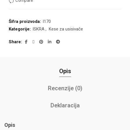
Compare
Šifra proizvoda:
I170
Kategorije:
ISKRA
,
Kese za usisivače
Share
Opis
Recenzije (0)
Deklaracija
Opis