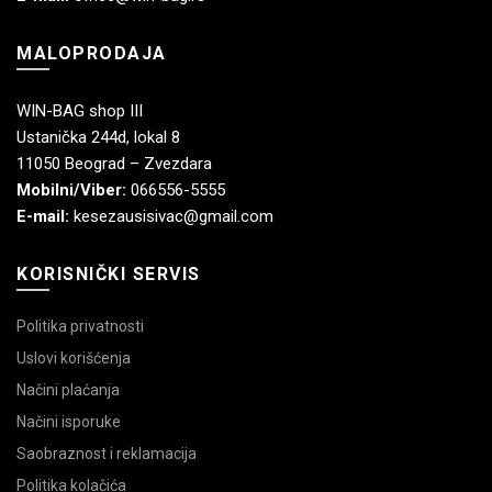
MALOPRODAJA
WIN-BAG shop III
Ustanička 244d, lokal 8
11050 Beograd – Zvezdara
Mobilni/Viber:
066556-5555
E-mail:
kesezausisivac@gmail.com
KORISNIČKI SERVIS
Politika privatnosti
Uslovi korišćenja
Načini plaćanja
Načini isporuke
Saobraznost i reklamacija
Politika kolačića