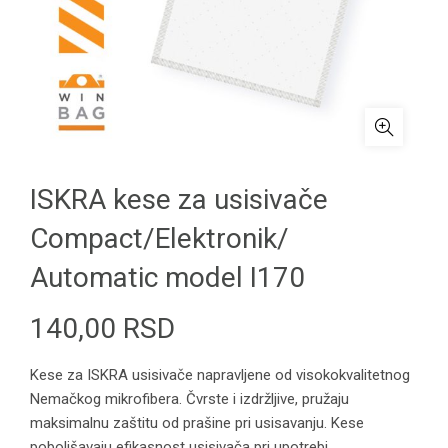
ISKRA kese za usisivače
Compact/Elektronik/
Automatic model I170
140,00
RSD
Kese za ISKRA usisivače napravljene od visokokvalitetnog
Nemačkog mikrofibera. Čvrste i izdržljive, pružaju
maksimalnu zaštitu od prašine pri usisavanju. Kese
poboljšavaju efikasnost usisivača pri upotrebi.