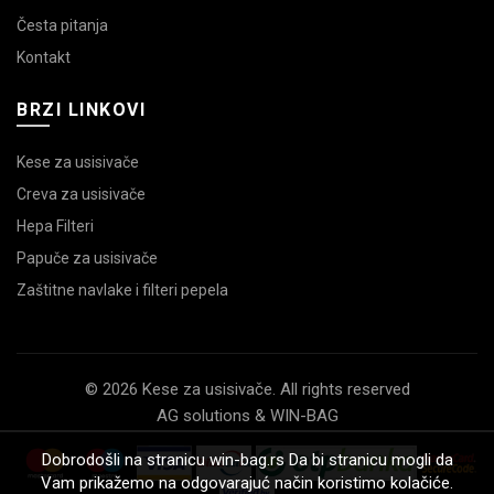
Česta pitanja
Kontakt
BRZI LINKOVI
Kese za usisivače
Creva za usisivače
Hepa Filteri
Papuče za usisivače
Zaštitne navlake i filteri pepela
© 2026 Kese za usisivače. All rights reserved
AG solutions & WIN-BAG
Dobrodošli na stranicu win-bag.rs Da bi stranicu mogli da
Vam prikažemo na odgovarajuć način koristimo kolačiće.