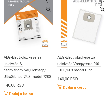
AEG-Electrolux kese za
AEG-Electrolux kese za
usisivače S-
usisivače Vampyrette 200-
bag/Vario/VivaQuickStop/
3100/Gr.9 model I172
UltraSilencerZUS model P280
140,00
RSD
140,00
RSD
Dodaj u korpu
Dodaj u korpu