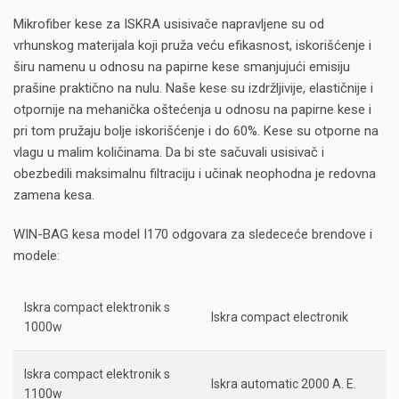
Mikrofiber kese za ISKRA usisivače napravljene su od
vrhunskog materijala koji pruža veću efikasnost, iskorišćenje i
širu namenu u odnosu na papirne kese smanjujući emisiju
prašine praktično na nulu. Naše kese su izdržljivije, elastičnije i
otpornije na mehanička oštećenja u odnosu na papirne kese i
pri tom pružaju bolje iskorišćenje i do 60%. Kese su otporne na
vlagu u malim količinama. Da bi ste sačuvali usisivač i
obezbedili maksimalnu filtraciju i učinak neophodna je redovna
zamena kesa.
WIN-BAG kesa model I170 odgovara za sledeceće brendove i
modele:
Iskra compact elektronik s
Iskra compact electronik
1000w
Iskra compact elektronik s
Iskra automatic 2000 A. E.
1100w