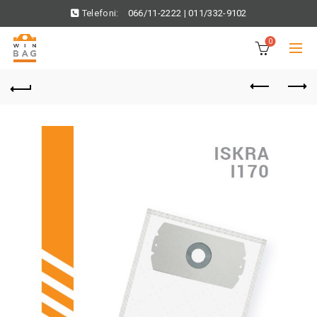
Telefoni:
066/11-2222
|
011/332-9102
0