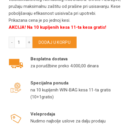
pružaju maksimalnu zaštitu od prašine pri usisavanju. Kese
poboljšavaju efikasnost usisivača pri upotrebi.
Prikazana cena je po jednoj kesi.
AKCIJA! Na 10 kupljenih kesa 11-ta kesa gratis!
KARCHER kese za usisivače A2000/A2003/A2014/A2024/A2
DODAJ U KORPU
Besplatna dostava
za porudžbine preko 4.000,00 dinara
Specijalna ponuda
na 10 kupljenih WIN-BAG kesa 11-ta gratis
(10+1gratis)
Veleprodaja
Nudimo najbolje uslove za dalju prodaju