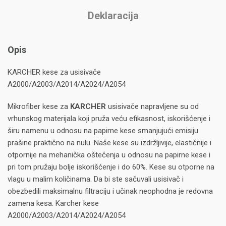
Deklaracija
Opis
KARCHER kese za usisivače
A2000/A2003/A2014/A2024/A2054
Mikrofiber kese za
KARCHER
usisivače napravljene su od
vrhunskog materijala koji pruža veću efikasnost, iskorišćenje i
širu namenu u odnosu na papirne kese smanjujući emisiju
prašine praktično na nulu. Naše kese su izdržljivije, elastičnije i
otpornije na mehanička oštećenja u odnosu na papirne kese i
pri tom pružaju bolje iskorišćenje i do 60%. Kese su otporne na
vlagu u malim količinama. Da bi ste sačuvali usisivač i
obezbedili maksimalnu filtraciju i učinak neophodna je redovna
zamena kesa. Karcher kese
A2000/A2003/A2014/A2024/A2054