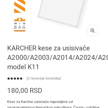
KARCHER kese za usisivače
A2000/A2003/A2014/A2024/A2
model K11
(
2
recenzije korisnika)
180,00
RSD
Kese za Karcher usisivače napravljene od
visokokvalitetnog Nemačkog mikrofibera. Čvrste i izdržljive,