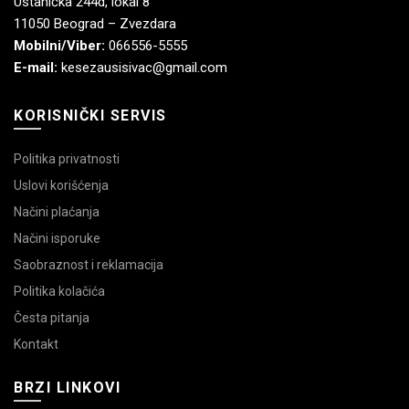
Ustanička 244d, lokal 8
11050 Beograd – Zvezdara
Mobilni/Viber:
066556-5555
E-mail:
kesezausisivac@gmail.com
KORISNIČKI SERVIS
Politika privatnosti
Uslovi korišćenja
Načini plaćanja
Načini isporuke
Saobraznost i reklamacija
Politika kolačića
Česta pitanja
Kontakt
BRZI LINKOVI