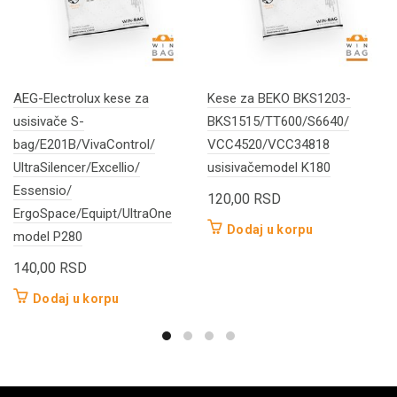
AEG-Electrolux kese za
Kese za BEKO BKS1203-
usisivače S-
BKS1515/TT600/S6640/
bag/E201B/VivaControl/
VCC4520/VCC34818
UltraSilencer/Excellio/
usisivačemodel K180
Essensio/
120,00
RSD
ErgoSpace/Equipt/UltraOne
Dodaj u korpu
model P280
140,00
RSD
Dodaj u korpu