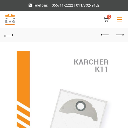
Telefoni:
066/11-2222
|
011/332-9102
0