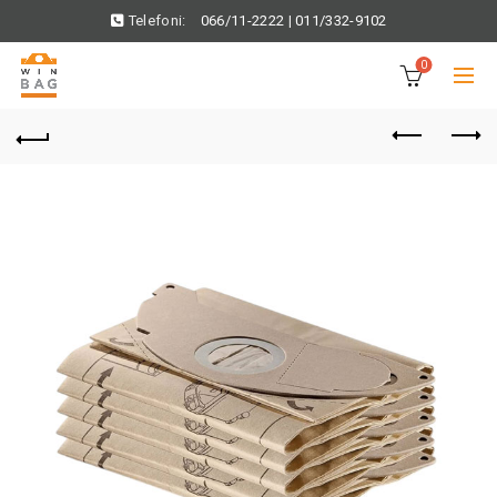
Telefoni:
066/11-2222
|
011/332-9102
0