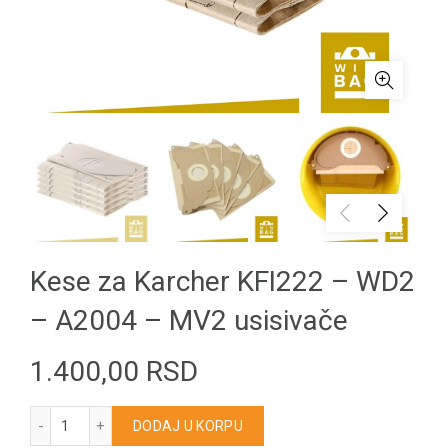
Kese za Karcher KFI222 – WD2
– A2004 – MV2 usisivače
1.400,00
RSD
Kese za Karcher KFI222 – WD2 – A2004 – MV2 usisivače koli
DODAJ U KORPU