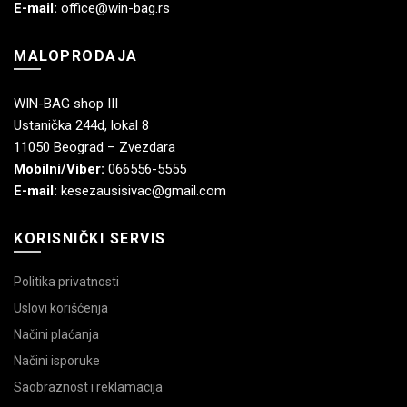
E-mail:
office@win-bag.rs
MALOPRODAJA
WIN-BAG shop III
Ustanička 244d, lokal 8
11050 Beograd – Zvezdara
Mobilni/Viber:
066556-5555
E-mail:
kesezausisivac@gmail.com
KORISNIČKI SERVIS
Politika privatnosti
Uslovi korišćenja
Načini plaćanja
Načini isporuke
Saobraznost i reklamacija