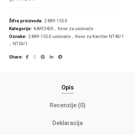
Šifra proizvoda:
2.889-155.0
Kategorije:
KARCHER
,
Kese za usisivače
Oznake:
2.889-155.0 usisivače
,
Kese za Karcher NT40/1
,
NT50/1
Share
Opis
Recenzije (0)
Deklaracija