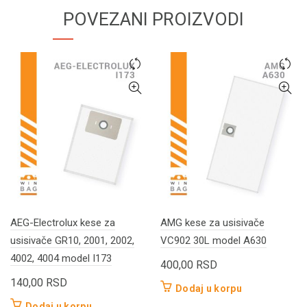
POVEZANI PROIZVODI
AEG-Electrolux kese za
AMG kese za usisivače
usisivače GR10, 2001, 2002,
VC902 30L model A630
4002, 4004 model I173
400,00
RSD
140,00
RSD
Dodaj u korpu
Dodaj u korpu