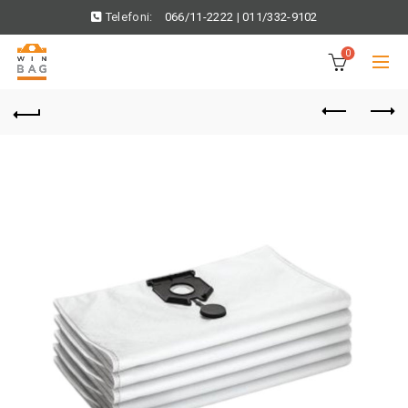
Telefoni:
066/11-2222
|
011/332-9102
0