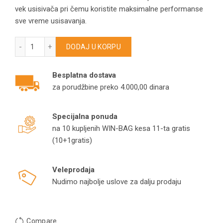
vek usisivača pri čemu koristite maksimalne performanse
sve vreme usisavanja.
Kese za Karcher NT40/1, NT50/1, 2.889-155.0 usisivače koli
DODAJ U KORPU
Besplatna dostava
za porudžbine preko 4.000,00 dinara
Specijalna ponuda
na 10 kupljenih WIN-BAG kesa 11-ta gratis
(10+1gratis)
Veleprodaja
Nudimo najbolje uslove za dalju prodaju
Compare