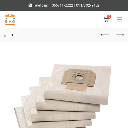
Telefoni:
066/11-2222
|
011/332-9102
0