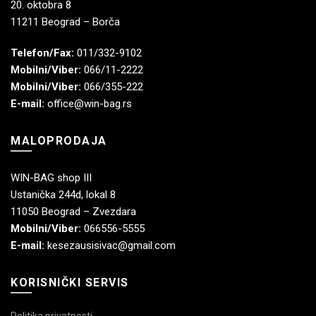
20. oktobra 8
11211 Beograd – Borča
Telefon/Fax:
011/332-9102
Mobilni/Viber:
066/11-2222
Mobilni/Viber:
066/355-222
E-mail:
office@win-bag.rs
MALOPRODAJA
WIN-BAG shop III
Ustanička 244d, lokal 8
11050 Beograd – Zvezdara
Mobilni/Viber:
066556-5555
E-mail:
kesezausisivac@gmail.com
KORISNIČKI SERVIS
Politika privatnosti