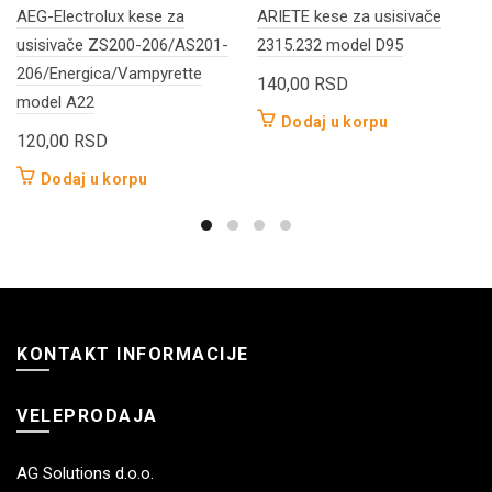
AEG-Electrolux kese za
ARIETE kese za usisivače
usisivače ZS200-206/AS201-
2315.232 model D95
206/Energica/Vampyrette
140,00
RSD
model A22
Dodaj u korpu
120,00
RSD
Dodaj u korpu
KONTAKT INFORMACIJE
VELEPRODAJA
AG Solutions d.o.o.