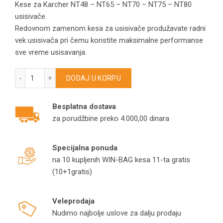
Kese za Karcher NT48 – NT65 – NT70 – NT75 – NT80
usisivače.
Redovnom zamenom kesa za usisivače produžavate radni
vek usisivača pri čemu koristite maksimalne performanse
sve vreme usisavanja.
Kese za Karcher NT48 – NT65 – NT70 – NT75 – NT80 usisiva
DODAJ U KORPU
Besplatna dostava
za porudžbine preko 4.000,00 dinara
Specijalna ponuda
na 10 kupljenih WIN-BAG kesa 11-ta gratis
(10+1gratis)
Veleprodaja
Nudimo najbolje uslove za dalju prodaju