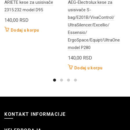
ARIETE kese za usisivače
AEG-Electrolux kese za
2315.232 model D95
usisivače S-
bag/E201B/VivaControl/
140,00
RSD
UltraSilencer/Excellio/
Dodaj u korpu
Essensio/
ErgoSpace/Equipt/UltraOne
model P280
140,00
RSD
Dodaj u korpu
KONTAKT INFORMACIJE