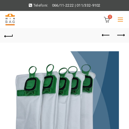
Telefoni:
066/11-2222
|
011/332-9102
0