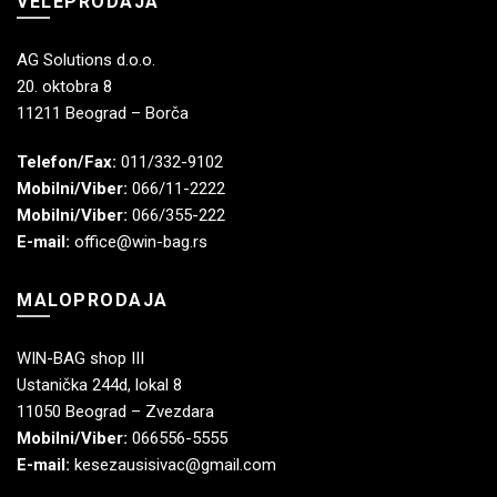
VELEPRODAJA
AG Solutions d.o.o.
20. oktobra 8
11211 Beograd – Borča
Telefon/Fax:
011/332-9102
Mobilni/Viber:
066/11-2222
Mobilni/Viber:
066/355-222
E-mail:
office@win-bag.rs
MALOPRODAJA
WIN-BAG shop III
Ustanička 244d, lokal 8
11050 Beograd – Zvezdara
Mobilni/Viber:
066556-5555
E-mail:
kesezausisivac@gmail.com