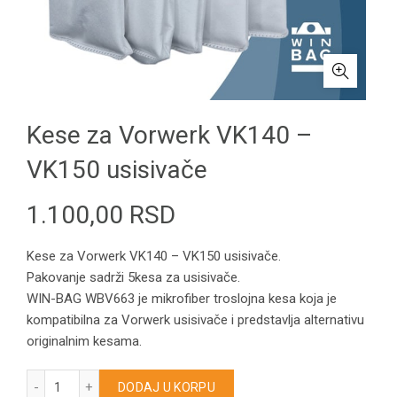
Kese za Vorwerk VK140 –
VK150 usisivače
1.100,00
RSD
Kese za Vorwerk VK140 – VK150 usisivače.
Pakovanje sadrži 5kesa za usisivače.
WIN-BAG WBV663 je mikrofiber troslojna kesa koja je
kompatibilna za Vorwerk usisivače i predstavlja alternativu
originalnim kesama.
Kese za Vorwerk VK140 – VK150 usisivače količina
DODAJ U KORPU