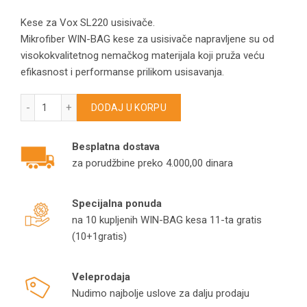
Kese za Vox SL220 usisivače.
Mikrofiber WIN-BAG kese za usisivače napravljene su od
visokokvalitetnog nemačkog materijala koji pruža veću
efikasnost i performanse prilikom usisavanja.
Kese za VOX SL220 usisivač model K185 količina
DODAJ U KORPU
Besplatna dostava
za porudžbine preko 4.000,00 dinara
Specijalna ponuda
na 10 kupljenih WIN-BAG kesa 11-ta gratis
(10+1gratis)
Veleprodaja
Nudimo najbolje uslove za dalju prodaju