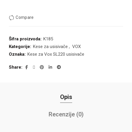
Compare
Šifra proizvoda:
K185
Kategorije:
Kese za usisivače
,
VOX
Oznaka:
Kese za Vox SL220 usisivače
Share
Opis
Recenzije (0)