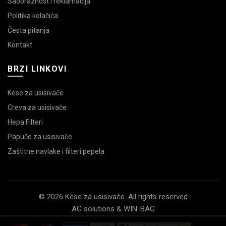
Saobraznost i reklamacija
Politika kolačića
Česta pitanja
Kontakt
BRZI LINKOVI
Kese za usisivače
Creva za usisivače
Hepa Filteri
Papuče za usisivače
Zaštitne navlake i filteri pepela
© 2026 Kese za usisivače. All rights reserved
AG solutions & WIN-BAG