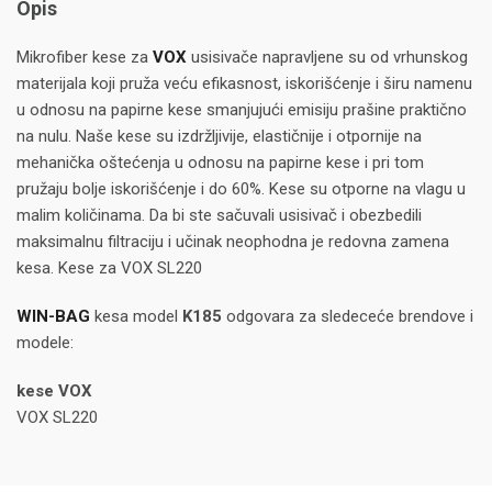
Opis
Mikrofiber kese za
VOX
usisivače napravljene su od vrhunskog
materijala koji pruža veću efikasnost, iskorišćenje i širu namenu
u odnosu na papirne kese smanjujući emisiju prašine praktično
na nulu. Naše kese su izdržljivije, elastičnije i otpornije na
mehanička oštećenja u odnosu na papirne kese i pri tom
pružaju bolje iskorišćenje i do 60%. Kese su otporne na vlagu u
malim količinama. Da bi ste sačuvali usisivač i obezbedili
maksimalnu filtraciju i učinak neophodna je redovna zamena
kesa. Kese za VOX SL220
WIN-BAG
kesa model
K185
odgovara za sledeceće brendove i
modele:
kese VOX
VOX SL220