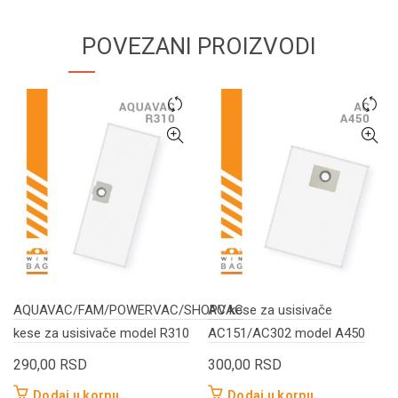
POVEZANI PROIZVODI
AQUAVAC/FAM/POWERVAC/SHOPVAC
AC kese za usisivače
kese za usisivače model R310
AC151/AC302 model A450
290,00
RSD
300,00
RSD
Dodaj u korpu
Dodaj u korpu