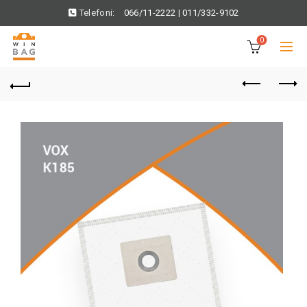
Telefoni:
066/11-2222
|
011/332-9102
0