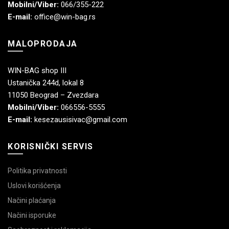
Mobilni/Viber:
066/355-222
E-mail:
office@win-bag.rs
MALOPRODAJA
WIN-BAG shop III
Ustanička 244d, lokal 8
11050 Beograd – Zvezdara
Mobilni/Viber:
066556-5555
E-mail:
kesezausisivac@gmail.com
KORISNIČKI SERVIS
Politika privatnosti
Uslovi korišćenja
Načini plaćanja
Načini isporuke