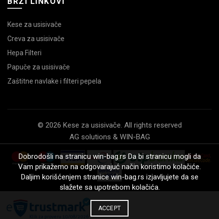
BRZI LINKOVI
Kese za usisivače
Creva za usisivače
Hepa Filteri
Papuče za usisivače
Zaštitne navlake i filteri pepela
© 2026 Kese za usisivače. All rights reserved
AG solutions & WIN-BAG
Dobrodošli na stranicu win-bag.rs Da bi stranicu mogli da
Vam prikažemo na odgovarajuć način koristimo kolačiće.
Daljim korišćenjem stranice win-bag.rs izjavljujete da se
slažete sa upotrebom kolačića.
ACCEPT