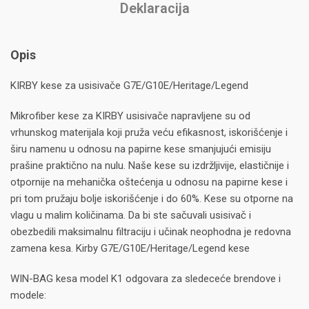
Deklaracija
Opis
KIRBY kese za usisivače G7E/G10E/Heritage/Legend
Mikrofiber kese za KIRBY usisivače napravljene su od
vrhunskog materijala koji pruža veću efikasnost, iskorišćenje i
širu namenu u odnosu na papirne kese smanjujući emisiju
prašine praktično na nulu. Naše kese su izdržljivije, elastičnije i
otpornije na mehanička oštećenja u odnosu na papirne kese i
pri tom pružaju bolje iskorišćenje i do 60%. Kese su otporne na
vlagu u malim količinama. Da bi ste sačuvali usisivač i
obezbedili maksimalnu filtraciju i učinak neophodna je redovna
zamena kesa. Kirby G7E/G10E/Heritage/Legend kese
WIN-BAG kesa model K1 odgovara za sledeceće brendove i
modele: