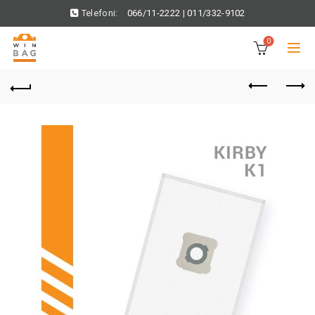
Telefoni:
066/11-2222
|
011/332-9102
0