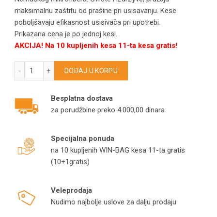
maksimalnu zaštitu od prašine pri usisavanju. Kese
poboljšavaju efikasnost usisivača pri upotrebi.
Prikazana cena je po jednoj kesi.
AKCIJA! Na 10 kupljenih kesa 11-ta kesa gratis!
KIRBY kese za usisivače G7E/G10E/Heritage/Legend model K
DODAJ U KORPU
Besplatna dostava
za porudžbine preko 4.000,00 dinara
Specijalna ponuda
na 10 kupljenih WIN-BAG kesa 11-ta gratis
(10+1gratis)
Veleprodaja
Nudimo najbolje uslove za dalju prodaju