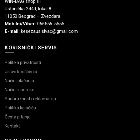
WIN-BAG shop III
Ustanička 244d, lokal 8
11050 Beograd – Zvezdara
Mobilni/Viber:
066556-5555
E-mail:
kesezausisivac@gmail.com
KORISNIČKI SERVIS
Politika privatnosti
Uslovi korišćenja
Načini plaćanja
Načini isporuke
Saobraznost i reklamacija
Politika kolačića
Česta pitanja
Kontakt