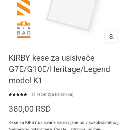
KIRBY kese za usisivače
G7E/G10E/Heritage/Legend
model K1
(
1
recenzija korisnika)
380,00
RSD
Kese za KIRBY usisivače napravljene od visokokvalitetnog
Nemačkog mikrofibera. Čvrste i izdržljive, pružaju