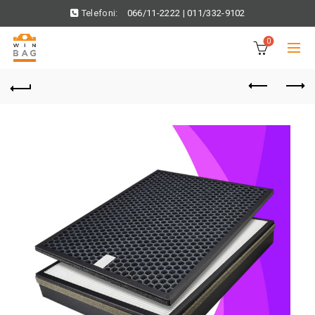
Telefoni:
066/11-2222
|
011/332-9102
0