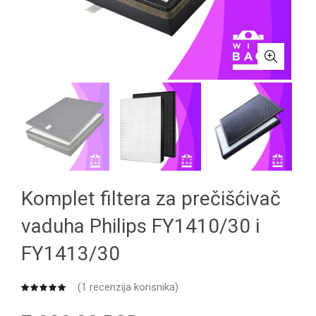
Komplet filtera za prečišćivač
vaduha Philips FY1410/30 i
FY1413/30
(
1
recenzija korisnika)