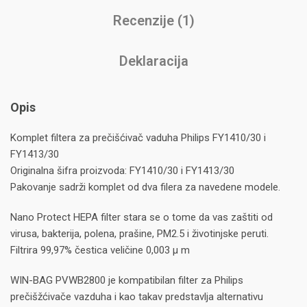
Recenzije (1)
Deklaracija
Opis
Komplet filtera za prečišćivač vaduha Philips FY1410/30 i
FY1413/30
Originalna šifra proizvoda: FY1410/30 i FY1413/30
Pakovanje sadrži komplet od dva filera za navedene modele.
Nano Protect HEPA filter stara se o tome da vas zaštiti od
virusa, bakterija, polena, prašine, PM2.5 i životinjske peruti.
Filtrira 99,97% čestica veličine 0,003 μ m
WIN-BAG PVWB2800 je kompatibilan filter za Philips
prečišžćivače vazduha i kao takav predstavlja alternativu