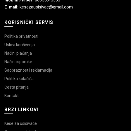
Mobilni/Viber:
066556-5555
E-mail:
kesezausisivac@gmail.com
KORISNIČKI SERVIS
Politika privatnosti
Uslovi korišćenja
Načini plaćanja
Načini isporuke
Saobraznost i reklamacija
Politika kolačića
Česta pitanja
Kontakt
BRZI LINKOVI
Kese za usisivače