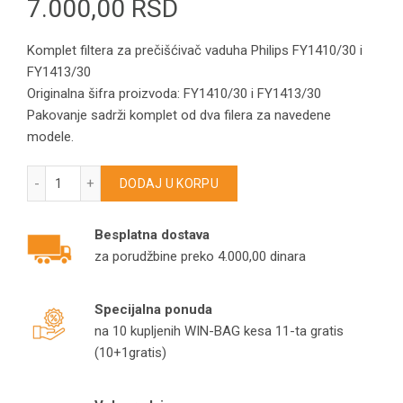
7.000,00
RSD
Komplet filtera za prečišćivač vaduha Philips FY1410/30 i
FY1413/30
Originalna šifra proizvoda: FY1410/30 i FY1413/30
Pakovanje sadrži komplet od dva filera za navedene
modele.
Komplet filtera za prečišćivač vaduha Philips FY1410/30 i F
DODAJ U KORPU
Besplatna dostava
za porudžbine preko 4.000,00 dinara
Specijalna ponuda
na 10 kupljenih WIN-BAG kesa 11-ta gratis
(10+1gratis)