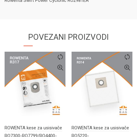
Rowenta Swift Power Cyclonic RO2981EA
POVEZANI PROIZVODI
ROWENTA kese za usisivače
ROWENTA kese za usisivače
RO7300-RO7799/RO4400-
RO5220-