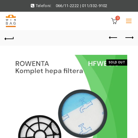
Telefoni:
066/11-2222
|
011/332-9102
0
SOLD OUT