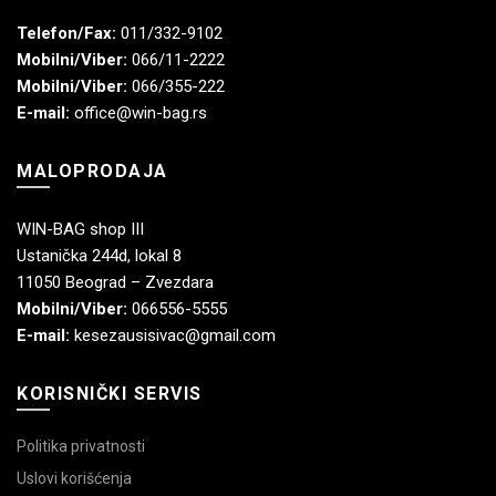
Telefon/Fax:
011/332-9102
Mobilni/Viber:
066/11-2222
Mobilni/Viber:
066/355-222
E-mail:
office@win-bag.rs
MALOPRODAJA
WIN-BAG shop III
Ustanička 244d, lokal 8
11050 Beograd – Zvezdara
Mobilni/Viber:
066556-5555
E-mail:
kesezausisivac@gmail.com
KORISNIČKI SERVIS
Politika privatnosti
Uslovi korišćenja