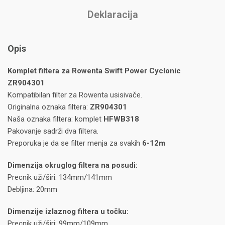
Deklaracija
Opis
Komplet filtera za Rowenta Swift Power Cyclonic
ZR904301
Kompatibilan filter za Rowenta usisivače.
Originalna oznaka filtera:
ZR904301
Naša oznaka filtera: komplet
HFWB318
Pakovanje sadrži dva filtera.
Preporuka je da se filter menja za svakih
6-12m
Dimenzija okruglog filtera na posudi:
Precnik uži/širi: 134mm/141mm
Debljina: 20mm
Dimenzije izlaznog filtera u točku:
Precnik uži/širi: 99mm/109mm