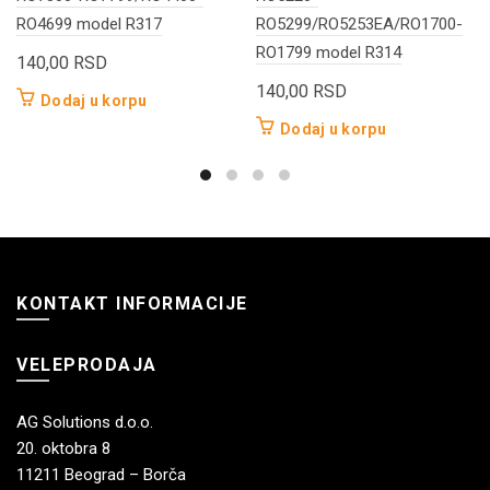
RO4699 model R317
RO5299/RO5253EA/RO1700-
RO1799 model R314
140,00
RSD
140,00
RSD
Dodaj u korpu
Dodaj u korpu
KONTAKT INFORMACIJE
VELEPRODAJA
AG Solutions d.o.o.
20. oktobra 8
11211 Beograd – Borča