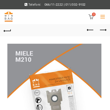
Telefoni:
066/11-2222
|
011/332-9102
0