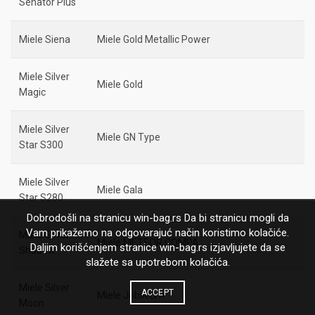
Senator Plus
Miele Siena
Miele Gold Metallic Power
Miele Silver
Miele Gold
Magic
Miele Silver
Miele GN Type
Star S300
Miele Silver
Miele Gala
Star S280
Dobrodošli na stranicu win-bag.rs Da bi stranicu mogli da
Vam prikažemo na odgovarajuć način koristimo kolačiće.
Miele Silver
Miele METEOR COMPA
Daljim korišćenjem stranice win-bag.rs izjavljujete da se
Shadow
slažete sa upotrebom kolačića.
Miele Silver
ACCEPT
Miele Jubileum
Moon