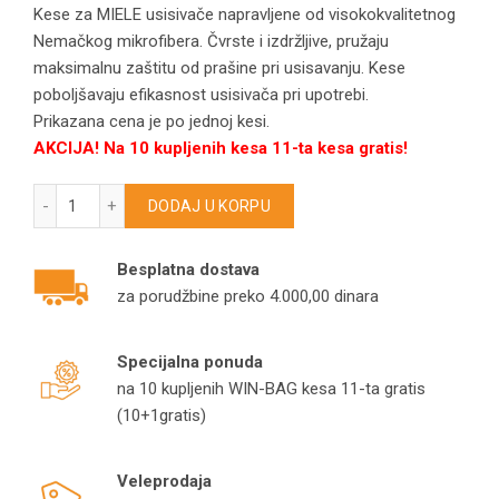
Kese za MIELE usisivače napravljene od visokokvalitetnog
Nemačkog mikrofibera. Čvrste i izdržljive, pružaju
maksimalnu zaštitu od prašine pri usisavanju. Kese
poboljšavaju efikasnost usisivača pri upotrebi.
Prikazana cena je po jednoj kesi.
AKCIJA! Na 10 kupljenih kesa 11-ta kesa gratis!
MIELE kese za usisivače TotalCare/Rubin/ Parquet/CatDog
DODAJ U KORPU
Besplatna dostava
za porudžbine preko 4.000,00 dinara
Specijalna ponuda
na 10 kupljenih WIN-BAG kesa 11-ta gratis
(10+1gratis)
Veleprodaja