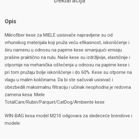
Deklaracija
Opis
Mikrofiber kese za MIELE usisivače napravljene su od
vrhunskog materijala koji pruža veću efikasnost, iskorišćenje i
širu namenu u odnosu na papirne kese smanjujući emisiju
prašine praktično na nulu. Naše kese su izdržljivije, elastičnije i
otpornije na mehanička oštećenja u odnosu na papirne kese i
pri tom pružaju bolje iskorišćenje i do 60%. Kese su otporne na
vlagu u malim količinama. Da bi ste sačuvali usisivač i
obezbedili maksimalnu filtraciju i učinak neophodna je redovna
zamena kesa. Miele
TotalCare/Rubin/Parquet/CatDog/Ambiente kese
WIN-BAG kesa model M210 odgovara za sledeceće brendove i
modele: