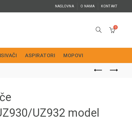
NASLOVNA
O NAMA
KONTAKT
0
ISIVAČI
ASPIRATORI
MOPOVI
ače
Z930/UZ932 model