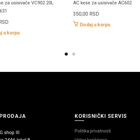
e za usisivače VC902 20L
AC kese za usisivače AC602
631
350,00
RSD
RSD
Dodaj u korpu
j u korpu
PRODAJA
KORISNIČKI SERVIS
Politika privatnosti
 shop III