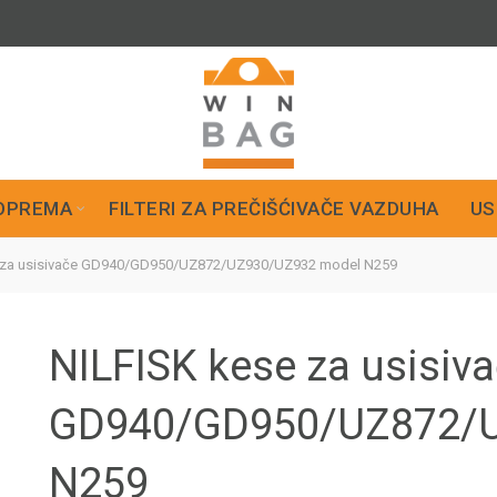
OPREMA
FILTERI ZA PREČIŠĆIVAČE VAZDUHA
US
 za usisivače GD940/GD950/UZ872/UZ930/UZ932 model N259
NILFISK kese za usisiv
GD940/GD950/UZ872/U
N259