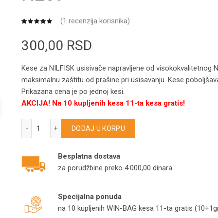
(
1
recenzija korisnika)
300,00
RSD
Kese za NILFISK usisivače napravljene od visokokvalitetnog Ne
maksimalnu zaštitu od prašine pri usisavanju. Kese poboljšava
Prikazana cena je po jednoj kesi.
AKCIJA! Na 10 kupljenih kesa 11-ta kesa gratis!
NILFISK kese za usisivače GD940/GD950/UZ872/UZ930/UZ
DODAJ U KORPU
Besplatna dostava
za porudžbine preko 4.000,00 dinara
Specijalna ponuda
na 10 kupljenih WIN-BAG kesa 11-ta gratis (10+1gr