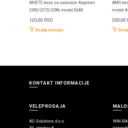
ARIETE kese za usisivače Aspirium
AMG kes
2382/2372/2386 model E680
model A
120,00
RSD
200,00
Dodaj u korpu
Doda
KONTAKT INFORMACIJE
VELEPRODAJA
MALO
AG Solutions d.o.o.
WIN-BAG