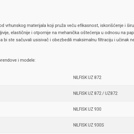
od vrhunskog materijala koji pruža veću efikasnost, iskorišćenje i š
jivije, elastičnije i otpornije na mehanička oštećenja u odnosu na papi
 bi ste sačuvali usisivač i obezbedili maksimalnu filtraciju i učinak
rendove i modele:
NILFISK UZ 872
NILFISK UZ 872 / UZ872
NILFISK UZ 930
NILFISK UZ 930S