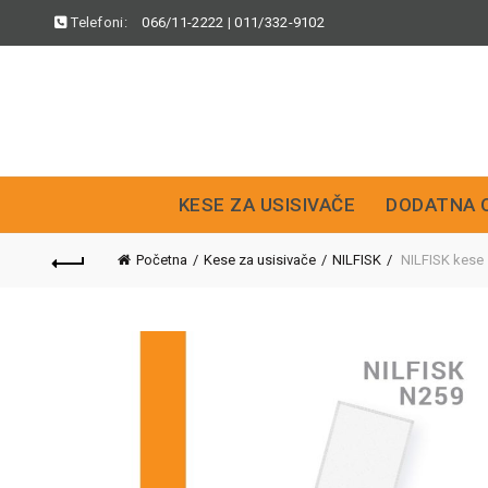
Telefoni:
066/11-2222
|
011/332-9102
KESE ZA USISIVAČE
DODATNA 
Početna
Kese za usisivače
NILFISK
NILFISK kese