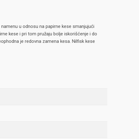
iru namenu u odnosu na papirne kese smanjujući
rne kese i pri tom pružaju bolje iskorišćenje i do
 neophodna je redovna zamena kesa. Nilfisk kese