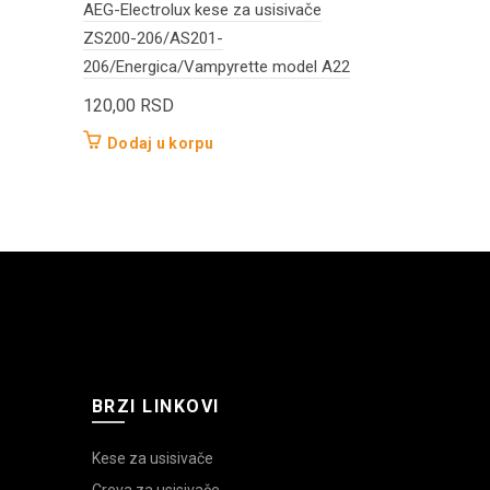
AEG-Electrolux kese za usisivače
AEG-Electrol
ZS200-206/AS201-
Vampyrette 
206/Energica/Vampyrette model A22
140,00
RS
120,00
RSD
Dodaj u 
Dodaj u korpu
BRZI LINKOVI
Kese za usisivače