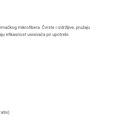
ačkog mikrofibera. Čvrste i izdržljive, pružaju
ju efikasnost usisivača pri upotrebi.
VC9300 model K180 količina
atis)