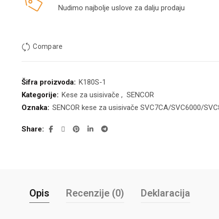
Nudimo najbolje uslove za dalju prodaju
Compare
Šifra proizvoda:
K180S-1
Kategorije:
Kese za usisivače
,
SENCOR
Oznaka:
SENCOR kese za usisivače SVC7CA/SVC6000/SV
Share
Opis
Recenzije (0)
Deklaracija