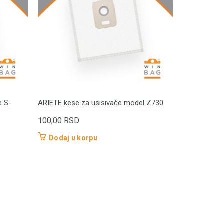
AQUAVAC ke
Aquafam/Pr
e S-
ARIETE kese za usisivače model Z730
300,00
RS
100,00
RSD
Dodaj u 
Dodaj u korpu