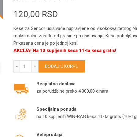
120,00
RSD
Kese za Sencor usisivače napravljene od visokokvalitetnog Nem
maksimalnu zaštitu od prašine pri usisavanju. Kese poboljšava
Prikazana cena je po jednoj kesi.
AKCIJA! Na 10 kupljenih kesa 11-ta kesa gratis!
SENCOR kese za usisivače SVC7CA/SVC6000/SVC8500/S
DODAJ U KORPU
Besplatna dostava
za porudžbine preko 4.000,00 dinara
Specijalna ponuda
na 10 kupljenih WIN-BAG kesa 11-ta gratis (10+1gr
Veleprodaja