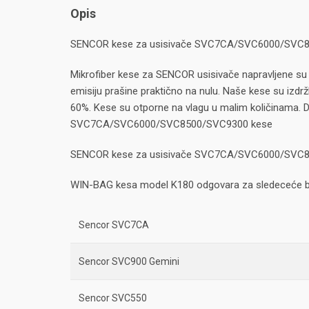
Opis
SENCOR kese za usisivače SVC7CA/SVC6000/SVC
Mikrofiber kese za SENCOR usisivače napravljene su 
emisiju prašine praktično na nulu. Naše kese su izdržl
60%. Kese su otporne na vlagu u malim količinama. Da
SVC7CA/SVC6000/SVC8500/SVC9300 kese
SENCOR kese za usisivače SVC7CA/SVC6000/SVC
WIN-BAG kesa model K180 odgovara za sledeceće b
Sencor SVC7CA
Sencor SVC900 Gemini
Sencor SVC550