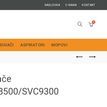
NASLOVNA
O NAMA
KONTAKT
0
ISIVAČI
ASPIRATORI
MOPOVI
ače
8500/SVC9300