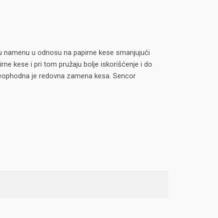
širu namenu u odnosu na papirne kese smanjujući
rne kese i pri tom pružaju bolje iskorišćenje i do
ak neophodna je redovna zamena kesa. Sencor