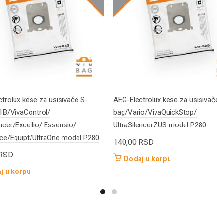
trolux kese za usisivače S-
AEG-Electrolux kese za usisivač
1B/VivaControl/
bag/Vario/VivaQuickStop/
encer/Excellio/ Essensio/
UltraSilencerZUS model P280
ce/Equipt/UltraOne model P280
140,00
RSD
RSD
Dodaj u korpu
j u korpu