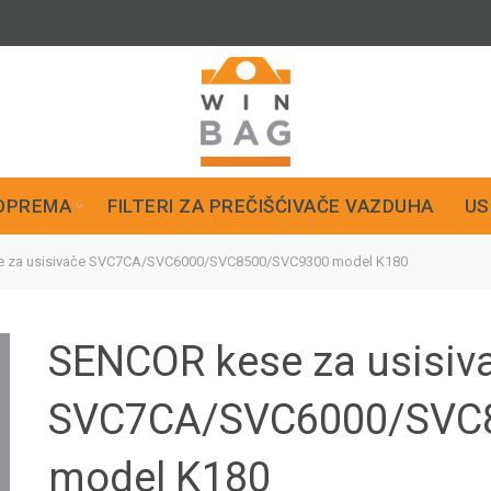
OPREMA
FILTERI ZA PREČIŠĆIVAČE VAZDUHA
US
 za usisivače SVC7CA/SVC6000/SVC8500/SVC9300 model K180
SENCOR kese za usisiv
SVC7CA/SVC6000/SVC
model K180