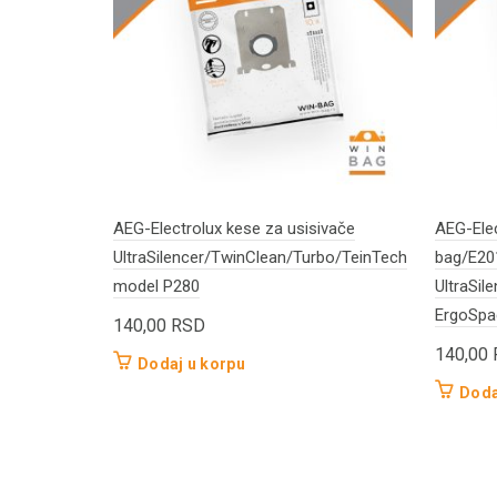
AEG-Electrolux kese za usisivače
AEG-Elec
UltraSilencer/TwinClean/Turbo/TeinTech
bag/E20
model P280
UltraSil
ErgoSpa
140,00
RSD
140,00
Dodaj u korpu
Doda