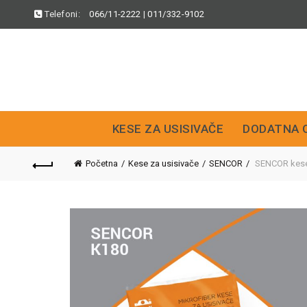
Telefoni:
066/11-2222
|
011/332-9102
KESE ZA USISIVAČE
DODATNA 
Početna
Kese za usisivače
SENCOR
SENCOR kese