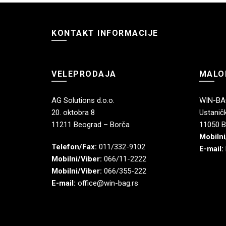
KONTAKT INFORMACIJE
VELEPRODAJA
MALO
AG Solutions d.o.o.
WIN-BAG
20. oktobra 8
Ustaničk
11211 Beograd – Borča
11050 B
Mobilni
Telefon/Fax:
011/332-9102
E-mail:
Mobilni/Viber:
066/11-2222
Mobilni/Viber:
066/355-222
E-mail:
office@win-bag.rs