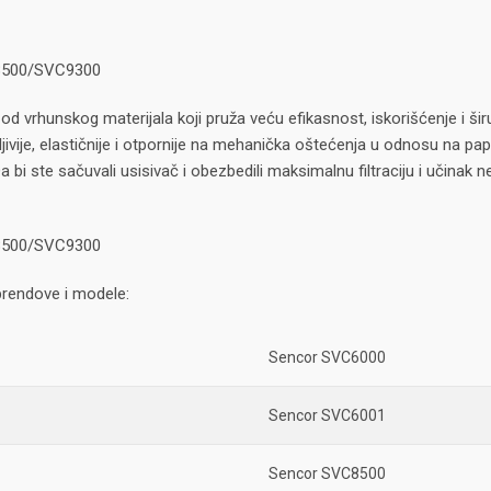
8500/SVC9300
od vrhunskog materijala koji pruža veću efikasnost, iskorišćenje i 
jivije, elastičnije i otpornije na mehanička oštećenja u odnosu na papi
 bi ste sačuvali usisivač i obezbedili maksimalnu filtraciju i učin
8500/SVC9300
rendove i modele:
Sencor SVC6000
Sencor SVC6001
Sencor SVC8500