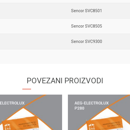
Sencor SVC8501
Sencor SVC8505
Sencor SVC9300
POVEZANI PROIZVODI