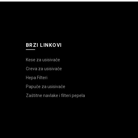
BRZI LINKOVI
Kese za usisivače
Creva za usisivače
Hepa Filteri
Papuče za usisivače
Zaštitne navlake i filteri pepela