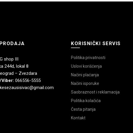
PRODAJA
KORISNIČKI SERVIS
Politika privatnosti
 shop III
a 244d, lokal 8
Uslovi korišćenja
eograd – Zvezdara
Načini plaćanja
/Viber:
066556-5555
Načini isporuke
kesezausisivac@gmail.com
Saobraznost i reklamacija
Politika kolačića
Česta pitanja
Kontakt