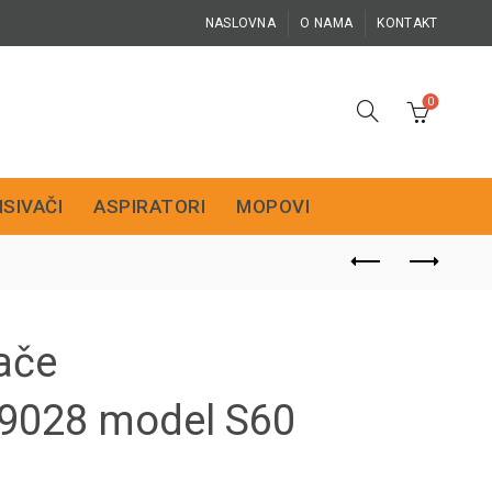
NASLOVNA
O NAMA
KONTAKT
0
ISIVAČI
ASPIRATORI
MOPOVI
ače
9028 model S60