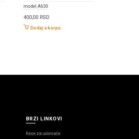
model A630
model A450
400,00
RSD
300,00
RS
Dodaj u korpu
Dodaj u 
BRZI LINKOVI
Kese za usisivače