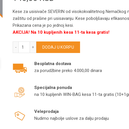
Kese za usisivače SEVERIN od visokokvalitetnog Nemačkog mikr
zaštitu od prašine pri usisavanju. Kese poboljšavaju efikasnost
Prikazana cena je po jednoj kesi.
AKCIJA! Na 10 kupljenih kesa 11-ta kesa gratis!
SEVERIN kese za usisivače 7932/7934/7936/7937/9028 m
DODAJ U KORPU
Besplatna dostava
za porudžbine preko 4.000,00 dinara
Specijalna ponuda
na 10 kupljenih WIN-BAG kesa 11-ta gratis (10+1gr
Veleprodaja
Nudimo najbolje uslove za dalju prodaju