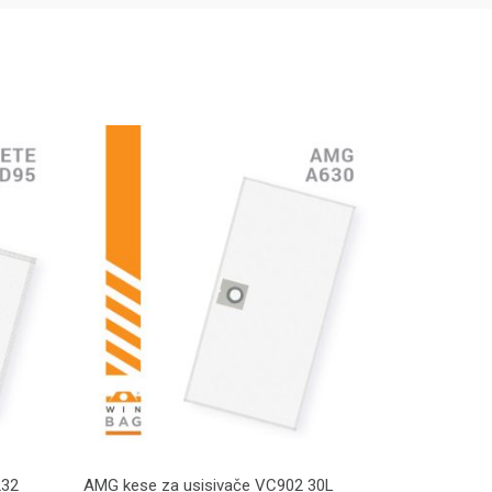
232
AMG kese za usisivače VC902 30L
AC kese za 