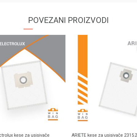
POVEZANI PROIZVODI
trolux kese za usisivače
ARIETE kese za usisivače 2315.