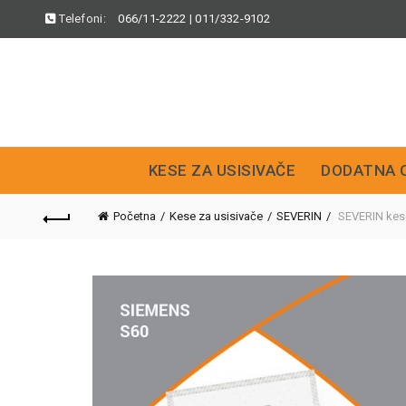
Telefoni:
066/11-2222
|
011/332-9102
KESE ZA USISIVAČE
DODATNA 
Početna
Kese za usisivače
SEVERIN
SEVERIN kese