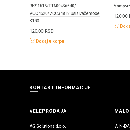
BKS1515/TT600/S6640/
Vampyr/
VCC4520/VCC34818 usisivačemodel
120,00
K180
Doda
120,00
RSD
Dodaj u korpu
KONTAKT INFORMACIJE
VELEPRODAJA
MALO
AG Solutions d.o.o.
WIN-BAG