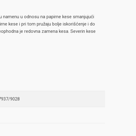
širu namenu u odnosu na papirne kese smanjujući
rne kese i pri tom pružaju bolje iskorišćenje i do
k neophodna je redovna zamena kesa. Severin kese
7937/9028