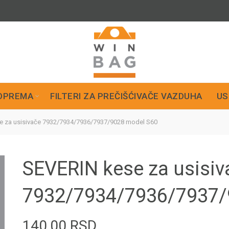
OPREMA
FILTERI ZA PREČIŠĆIVAČE VAZDUHA
US
 za usisivače 7932/7934/7936/7937/9028 model S60
SEVERIN kese za usisiv
7932/7934/7936/7937/
140,00
RSD