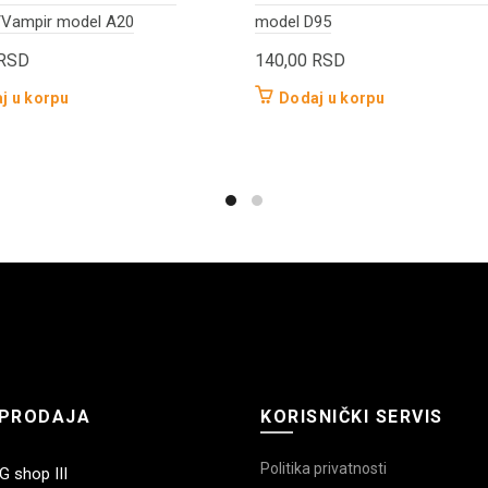
Vampir model A20
model D95
RSD
140,00
RSD
j u korpu
Dodaj u korpu
PRODAJA
KORISNIČKI SERVIS
Politika privatnosti
 shop III