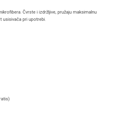
ofibera. Čvrste i izdržljive, pružaju maksimalnu
 usisivača pri upotrebi.
odel S60 količina
atis)