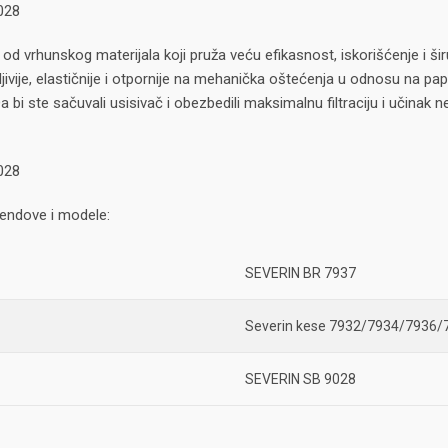
028
od vrhunskog materijala koji pruža veću efikasnost, iskorišćenje i 
jivije, elastičnije i otpornije na mehanička oštećenja u odnosu na papi
 bi ste sačuvali usisivač i obezbedili maksimalnu filtraciju i učina
028
endove i modele:
SEVERIN BR 7937
Severin kese 7932/7934/7936/
SEVERIN SB 9028