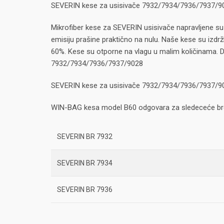
SEVERIN kese za usisivače 7932/7934/7936/7937/9
Mikrofiber kese za SEVERIN usisivače napravljene su 
emisiju prašine praktično na nulu. Naše kese su izdržl
60%. Kese su otporne na vlagu u malim količinama. Da
7932/7934/7936/7937/9028
SEVERIN kese za usisivače 7932/7934/7936/7937/9
WIN-BAG kesa model B60 odgovara za sledeceće br
SEVERIN BR 7932
SEVERIN BR 7934
SEVERIN BR 7936