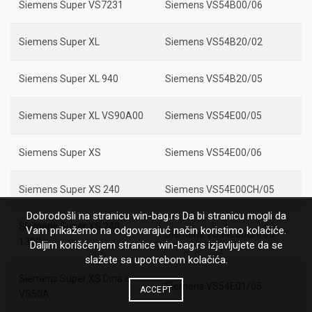
Siemens Super VS7231
Siemens VS54B00/06
Siemens Super XL
Siemens VS54B20/02
Siemens Super XL 940
Siemens VS54B20/05
Siemens Super XL VS90A00
Siemens VS54E00/05
Siemens Super XS
Siemens VS54E00/06
Siemens Super XS 240
Siemens VS54E00CH/05
Dobrodošli na stranicu win-bag.rs Da bi stranicu mogli da
Siemens Super XS 240
Vam prikažemo na odgovarajuć način koristimo kolačiće.
Siemens VS54E00CH/06
1300w
Daljim korišćenjem stranice win-bag.rs izjavljujete da se
slažete sa upotrebom kolačića.
Siemens Super XS Dina e
Siemens VS54E01/05
ACCEPT
VS50A