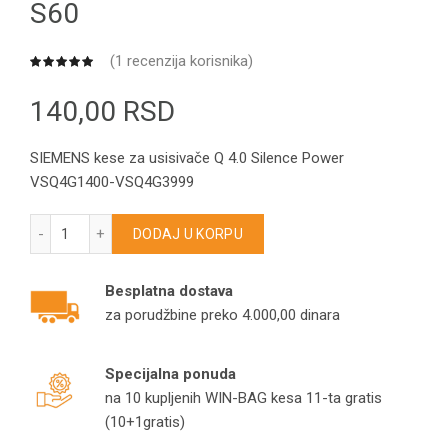
S60
(
1
recenzija korisnika)
140,00
RSD
SIEMENS kese za usisivače Q 4.0 Silence Power
VSQ4G1400-VSQ4G3999
SIEMENS kese za usisivače Q 4.0 Silence Power VSQ4G1400
DODAJ U KORPU
Besplatna dostava
za porudžbine preko 4.000,00 dinara
Specijalna ponuda
na 10 kupljenih WIN-BAG kesa 11-ta gratis
(10+1gratis)