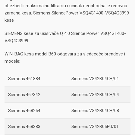
obezbedili maksimalnu filtraciju i učinak neophodna je redovna
zamena kesa. Siemens SilencePower VSQ4G1400-VSQ4G3999
kese
SIEMENS kese za usisivače Q 4.0 Silence Power VSQ4G1400-
VSQ4G3999
WIN-BAG kesa model B60 odgovara za sledeceće brendove i
modele:
Siemens 461884
Siemens VS42B04CH/01
Siemens 467342
Siemens VS42B04CH/04
Siemens 468264
Siemens VS42B04CH/08
Siemens 468383
Siemens VS42B06EU/01