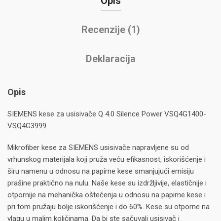
Opis
Recenzije (1)
Deklaracija
Opis
SIEMENS kese za usisivače Q 4.0 Silence Power VSQ4G1400-
VSQ4G3999
Mikrofiber kese za SIEMENS usisivače napravljene su od
vrhunskog materijala koji pruža veću efikasnost, iskorišćenje i
širu namenu u odnosu na papirne kese smanjujući emisiju
prašine praktično na nulu. Naše kese su izdržljivije, elastičnije i
otpornije na mehanička oštećenja u odnosu na papirne kese i
pri tom pružaju bolje iskorišćenje i do 60%. Kese su otporne na
vlagu u malim količinama. Da bi ste sačuvali usisivač i