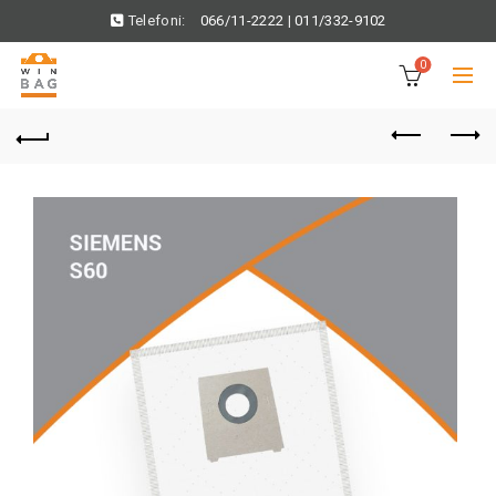
Telefoni:
066/11-2222
|
011/332-9102
0