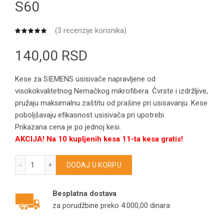
S60
(
3
recenzije korisnika)
140,00
RSD
Kese za SIEMENS usisivače napravljene od
visokokvalitetnog Nemačkog mikrofibera. Čvrste i izdržljive,
pružaju maksimalnu zaštitu od prašine pri usisavanju. Kese
poboljšavaju efikasnost usisivača pri upotrebi.
Prikazana cena je po jednoj kesi.
AKCIJA! Na 10 kupljenih kesa 11-ta kesa gratis!
SIEMENS kese za usisivače Super VS4000-VS4999/VS5000-V
DODAJ U KORPU
Besplatna dostava
za porudžbine preko 4.000,00 dinara