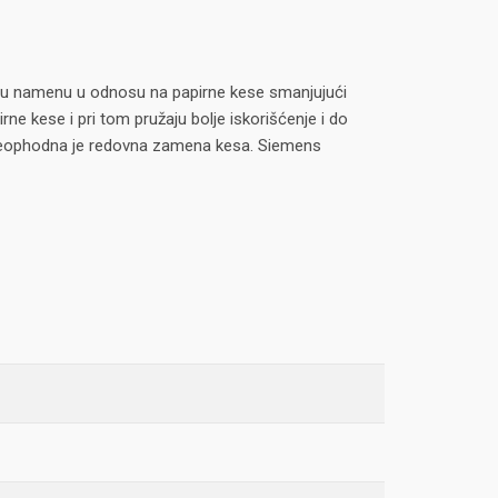
širu namenu u odnosu na papirne kese smanjujući
rne kese i pri tom pružaju bolje iskorišćenje i do
ak neophodna je redovna zamena kesa. Siemens