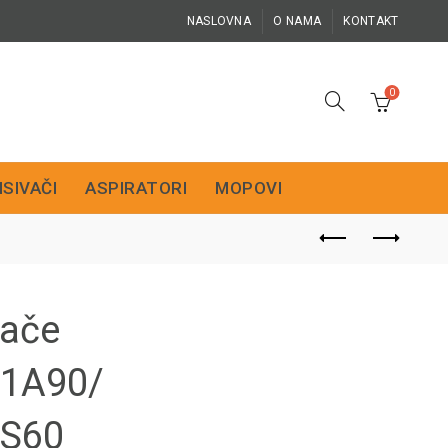
NASLOVNA
O NAMA
KONTAKT
0
ISIVAČI
ASPIRATORI
MOPOVI
vače
1A90/
 S60