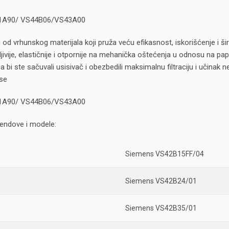
51A90/ VS44B06/VS43A00
 od vrhunskog materijala koji pruža veću efikasnost, iskorišćenje i 
jivije, elastičnije i otpornije na mehanička oštećenja u odnosu na papi
 bi ste sačuvali usisivač i obezbedili maksimalnu filtraciju i učin
se
51A90/ VS44B06/VS43A00
endove i modele:
Siemens VS42B15FF/04
Siemens VS42B24/01
Siemens VS42B35/01