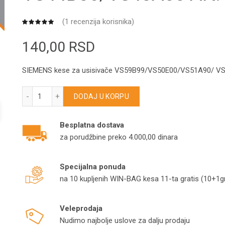
(
1
recenzija korisnika)
140,00
RSD
SIEMENS kese za usisivače VS59B99/VS50E00/VS51A90/ 
SIEMENS kese za usisivače VS59B99/VS50E00/VS51A90/
DODAJ U KORPU
Besplatna dostava
za porudžbine preko 4.000,00 dinara
Specijalna ponuda
na 10 kupljenih WIN-BAG kesa 11-ta gratis (10+1gr
Veleprodaja
Nudimo najbolje uslove za dalju prodaju