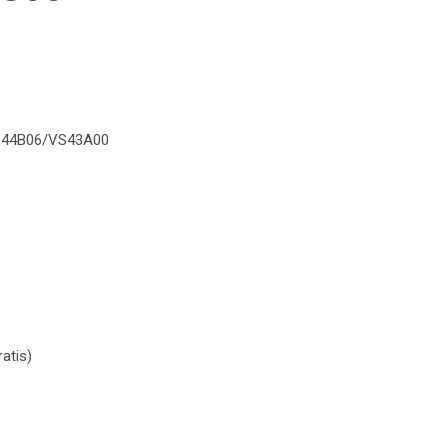
VS44B06/VS43A00
 VS44B06/VS43A00 Art. S60 količina
atis)