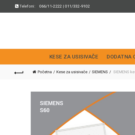
Telefoni:
066/11-2222
|
011/332-9102
KESE ZA USISIVAČE
DODATNA 
Početna
Kese za usisivače
SIEMENS
SIEMENS kes