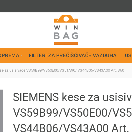
OPREMA
FILTERI ZA PREČIŠĆIVAČE VAZDUHA
US
e za usisivače VS59B99/VS50E00/VS51A90/ VS44B06/VS43A00 Art. S60
SIEMENS kese za usisi
VS59B99/VS50E00/VS5
VS44B06/VS43A00 Art.