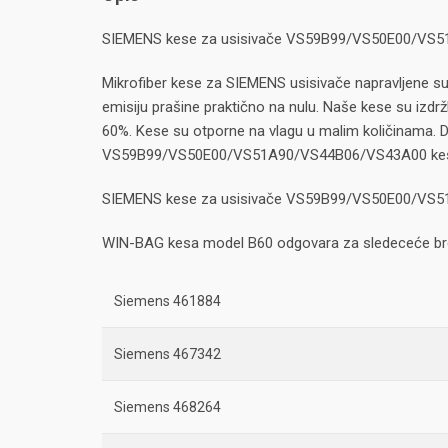
SIEMENS kese za usisivače VS59B99/VS50E00/VS
Mikrofiber kese za SIEMENS usisivače napravljene su
emisiju prašine praktično na nulu. Naše kese su izdržl
60%. Kese su otporne na vlagu u malim količinama. Da
VS59B99/VS50E00/VS51A90/VS44B06/VS43A00 ke
SIEMENS kese za usisivače VS59B99/VS50E00/VS
WIN-BAG kesa model B60 odgovara za sledeceće br
Siemens 461884
Siemens 467342
Siemens 468264