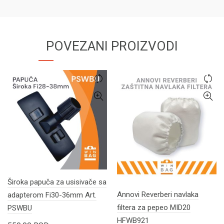
POVEZANI PROIZVODI
Široka papuča za usisivače sa
Annovi Reverberi navlaka
adapterom Fi30-36mm Art.
filtera za pepeo MID20
PSWBU
HFWB921