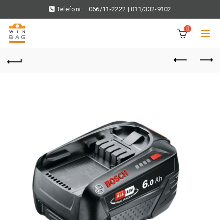
Telefoni:
066/11-2222
|
011/332-9102
0