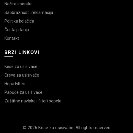
Načini isporuke
Saobraznost i reklamacija
Politika kolačića
Česta pitanja
Kontakt
BRZI LINKOVI
Kese za usisivače
Creva za usisivače
Hepa Filteri
Papuče za usisivače
Zaštitne navlake i filteri pepela
© 2026 Kese za usisivače. All rights reserved