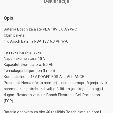
Deklaracija
Opis
Baterija Bosch za alate PBA 18V 6,0 Ah W-C
Obim paketa:
1 x Bosch baterija PBA 18V 6,0 Ah W-C
Tehničke karakteristike:
Napon akumulatora: 18 V
Kapacitet akumulatora: 6,0 Ah
Tehnologija: Litijum-jon (Li-Ion)
Kompatibilnost: 18V POWER FOR ALL ALLIANCE
Prednosti: Nema efekta memorije, nema samopražnjenja, uvek
spremna za upotrebu zahvaljujući litijum-jonskoj tehnologiji i
dugom životnom veku uz Bosch Electronic Cell Protection
(ECP).
Baterija odgovara za oko 40 različitih Bosch alata za dom i