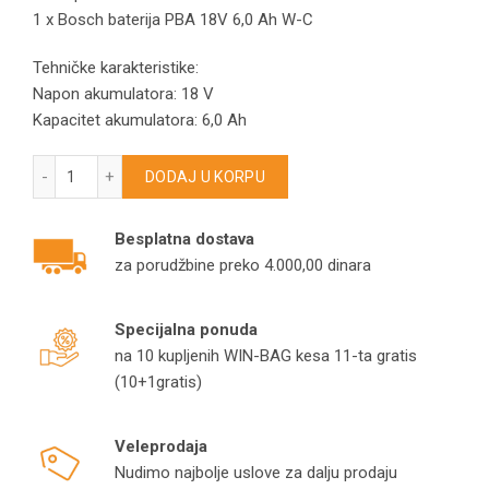
1 x Bosch baterija PBA 18V 6,0 Ah W-C
Tehničke karakteristike:
Napon akumulatora: 18 V
Kapacitet akumulatora: 6,0 Ah
Baterija Bosch za alate PBA 18V 6,0 Ah W-C količina
DODAJ U KORPU
Besplatna dostava
za porudžbine preko 4.000,00 dinara
Specijalna ponuda
na 10 kupljenih WIN-BAG kesa 11-ta gratis
(10+1gratis)
Veleprodaja
Nudimo najbolje uslove za dalju prodaju