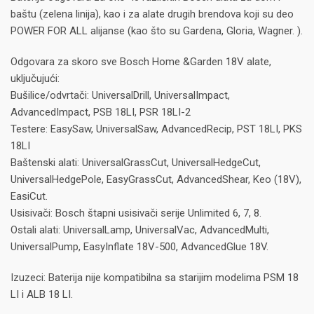
baštu (zelena linija), kao i za alate drugih brendova koji su deo
POWER FOR ALL alijanse (kao što su Gardena, Gloria, Wagner. ).
Odgovara za skoro sve Bosch Home &Garden 18V alate,
uključujući:
Bušilice/odvrtači: UniversalDrill, UniversalImpact,
AdvancedImpact, PSB 18LI, PSR 18LI-2
Testere: EasySaw, UniversalSaw, AdvancedRecip, PST 18LI, PKS
18LI
Baštenski alati: UniversalGrassCut, UniversalHedgeCut,
UniversalHedgePole, EasyGrassCut, AdvancedShear, Keo (18V),
EasiCut.
Usisivači: Bosch štapni usisivači serije Unlimited 6, 7, 8.
Ostali alati: UniversalLamp, UniversalVac, AdvancedMulti,
UniversalPump, EasyInflate 18V-500, AdvancedGlue 18V.
Izuzeci: Baterija nije kompatibilna sa starijim modelima PSM 18
LI i ALB 18 LI.