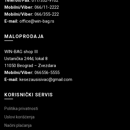
Telefon/Fax:
011/332-9102
Mobilni/Viber:
066/11-2222
Mobilni/Viber:
066/355-222
E-mail:
office@win-bag.rs
MALOPRODAJA
WIN-BAG shop III
Ustanička 244d, lokal 8
11050 Beograd – Zvezdara
Mobilni/Viber:
066556-5555
E-mail:
kesezausisivac@gmail.com
KORISNIČKI SERVIS
Politika privatnosti
Uslovi korišćenja
Načini plaćanja