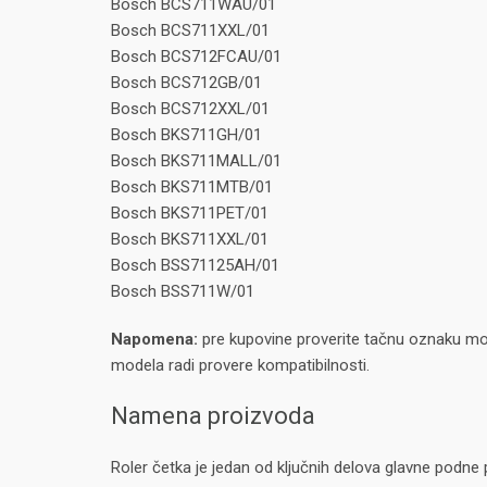
Bosch BCS711WAU/01
Bosch BCS711XXL/01
Bosch BCS712FCAU/01
Bosch BCS712GB/01
Bosch BCS712XXL/01
Bosch BKS711GH/01
Bosch BKS711MALL/01
Bosch BKS711MTB/01
Bosch BKS711PET/01
Bosch BKS711XXL/01
Bosch BSS71125AH/01
Bosch BSS711W/01
Napomena:
pre kupovine proverite tačnu oznaku mode
modela radi provere kompatibilnosti.
Namena proizvoda
Roler četka je jedan od ključnih delova glavne podne