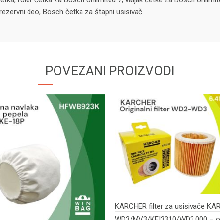
četka, roler četka za Bosch Unlimited 7, valjak četke za Bosch Unlim
ezervni deo, Bosch četka za štapni usisivač.
POVEZANI PROIZVODI
KARCHER filter za usisivače K
WD3/MV3/KFI3310/WD3.000 – or