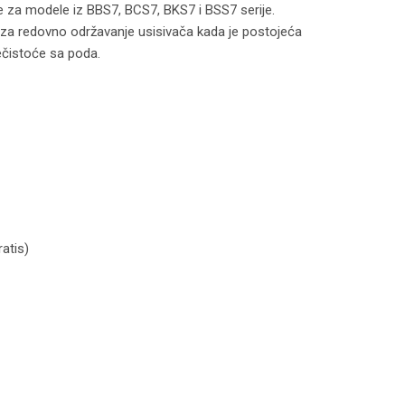
e za modele iz BBS7, BCS7, BKS7 i BSS7 serije.
za redovno održavanje usisivača kada je postojeća
nečistoće sa poda.
atis)