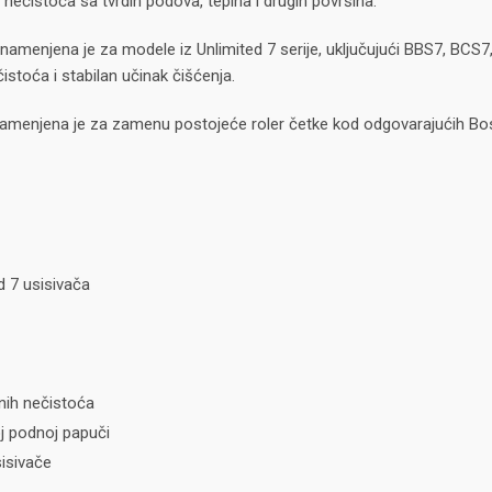
ih nečistoća sa tvrdih podova, tepiha i drugih površina.
 namenjena je za modele iz Unlimited 7 serije, uključujući BBS7, BCS7,
istoća i stabilan učinak čišćenja.
namenjena je za zamenu postojeće roler četke kod odgovarajućih Bos
 7 usisivača
tnih nečistoća
j podnoj papuči
sisivače