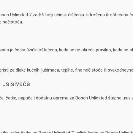
 Unlimited 7 zadrži bolji učinak čišćenja. Istrošena ili oštećena čet
e nečistoća.
kada je četka fizički oštećena, kada se ne okreće pravilno, kada se ok
sti za dlake kućnih ljubimaca, tepihe, fine nečistoće ili svakodnevno
 usisivače
jače, četke, papuče i dodatnu opremu za Bosch Unlimited štapne usis