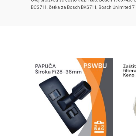
Ovaj proizvod se često traži i kao: Bosch 17007438 
BCS711, četka za Bosch BKS711, Bosch Unlimited 7 r