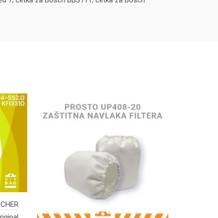
ited 7, četka za Bosch BBS711, četka za Bosch
ARCHER
iginal