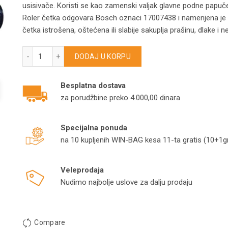
usisivače. Koristi se kao zamenski valjak glavne podne papuč
Roler četka odgovara Bosch oznaci 17007438 i namenjena je 
četka istrošena, oštećena ili slabije sakuplja prašinu, dlake i 
Bosch roler četka za Unlimited 7 17007438 količina
DODAJ U KORPU
Besplatna dostava
za porudžbine preko 4.000,00 dinara
Specijalna ponuda
na 10 kupljenih WIN-BAG kesa 11-ta gratis (10+1gr
Veleprodaja
Nudimo najbolje uslove za dalju prodaju
Compare