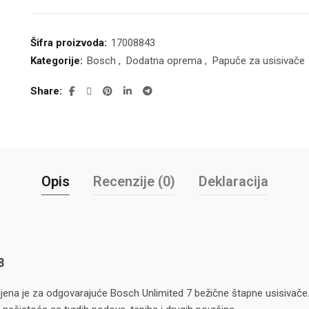
Šifra proizvoda:
17008843
Kategorije:
Bosch
,
Dodatna oprema
,
Papuče za usisivače
Share
Opis
Recenzije (0)
Deklaracija
8
na je za odgovarajuće Bosch Unlimited 7 bežične štapne usisivače. 