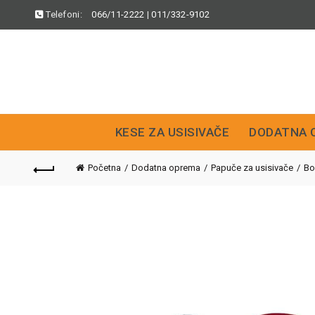
Telefoni:
066/11-2222
|
011/332-9102
KESE ZA USISIVAČE
DODATNA 
Početna
Dodatna oprema
Papuče za usisivače
Bo