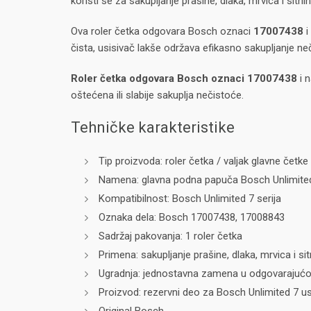
koristi se za sakupljanje prašine, dlaka, mrvica i sitn
Ova roler četka odgovara Bosch oznaci
17007438
i
čista, usisivač lakše održava efikasno sakupljanje neč
Roler četka odgovara Bosch oznaci 17007438
i 
oštećena ili slabije sakuplja nečistoće.
Tehničke karakteristike
Tip proizvoda: roler četka / valjak glavne četke
Namena: glavna podna papuča Bosch Unlimited
Kompatibilnost: Bosch Unlimited 7 serija
Oznaka dela: Bosch 17007438, 17008843
Sadržaj pakovanja: 1 roler četka
Primena: sakupljanje prašine, dlaka, mrvica i si
Ugradnja: jednostavna zamena u odgovarajućo
Proizvod: rezervni deo za Bosch Unlimited 7 u