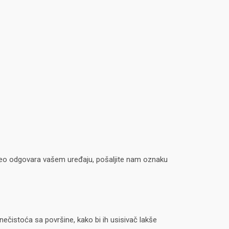
i deo odgovara vašem uređaju, pošaljite nam oznaku
ečistoća sa površine, kako bi ih usisivač lakše