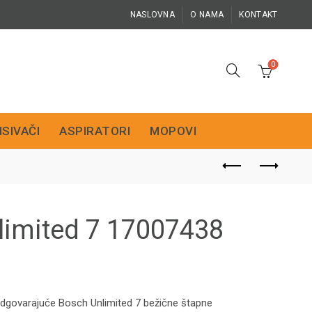
NASLOVNA
O NAMA
KONTAKT
0
ISIVAČI
ASPIRATORI
MOPOVI
nlimited 7 17007438
odgovarajuće Bosch Unlimited 7 bežične štapne