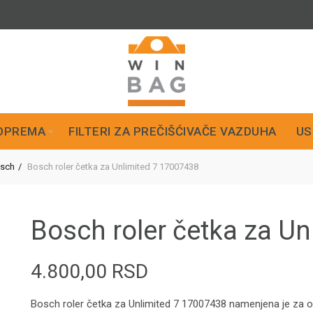
OPREMA
FILTERI ZA PREČIŠĆIVAČE VAZDUHA
US
sch
Bosch roler četka za Unlimited 7 17007438
Bosch roler četka za U
4.800,00
RSD
Bosch roler četka za Unlimited 7 17007438 namenjena je za 