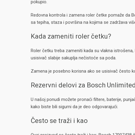
pokupio.
Redovna kontrola i zamena roler četke pomaže da Bosch
sa tepiha, staza i površina na kojima se zadržava viš
Kada zameniti roler četku?
Roler četku treba zameniti kada su vlakna istrošena, 
usisivač slabije sakuplja nečistoće sa poda.
Zamena je posebno korisna ako se usisivač često kori
Rezervni delovi za Bosch Unlimited
U našoj ponudi možete pronaći filtere, baterije, pun
kako biste bili sigurni da je deo odgovarajući.
Često se traži i kao