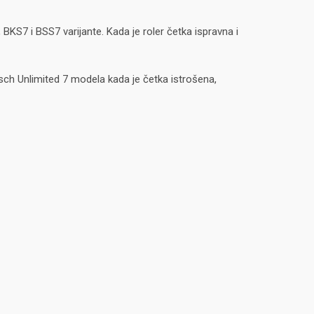
 BKS7 i BSS7 varijante. Kada je roler četka ispravna i
ch Unlimited 7 modela kada je četka istrošena,