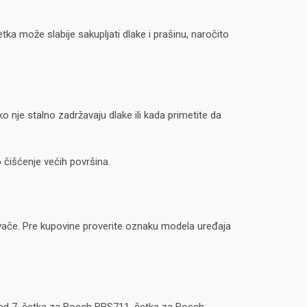
ka može slabije sakupljati dlake i prašinu, naročito
o nje stalno zadržavaju dlake ili kada primetite da
 čišćenje većih površina.
ivače. Pre kupovine proverite oznaku modela uređaja