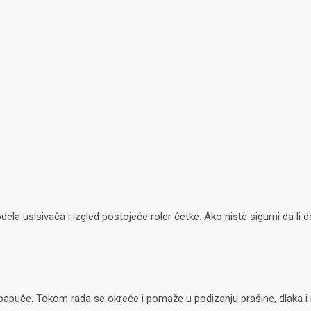
la usisivača i izgled postojeće roler četke. Ako niste sigurni da l
 papuče. Tokom rada se okreće i pomaže u podizanju prašine, dlaka i n