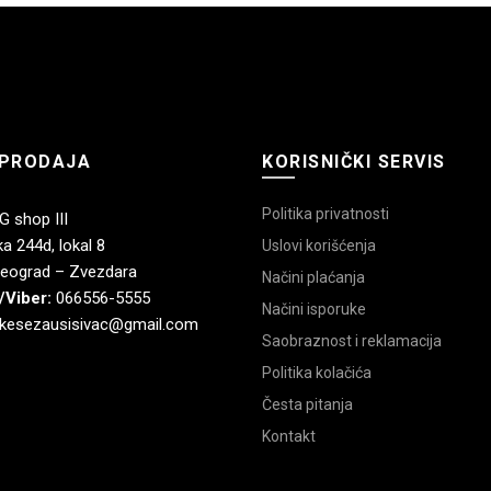
PRODAJA
KORISNIČKI SERVIS
Politika privatnosti
 shop III
a 244d, lokal 8
Uslovi korišćenja
eograd – Zvezdara
Načini plaćanja
/Viber:
066556-5555
Načini isporuke
kesezausisivac@gmail.com
Saobraznost i reklamacija
Politika kolačića
Česta pitanja
Kontakt