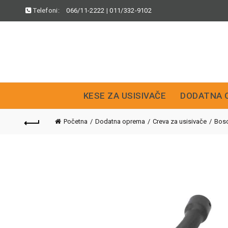
Telefoni:
066/11-2222
|
011/332-9102
KESE ZA USISIVAČE
DODATNA 
Početna
Dodatna oprema
Creva za usisivače
Bos