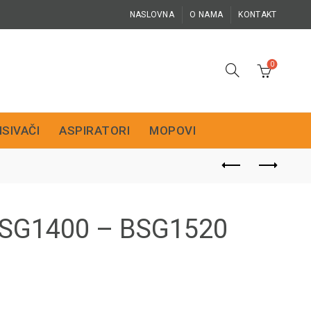
NASLOVNA
O NAMA
KONTAKT
0
ISIVAČI
ASPIRATORI
MOPOVI
 BSG1400 – BSG1520