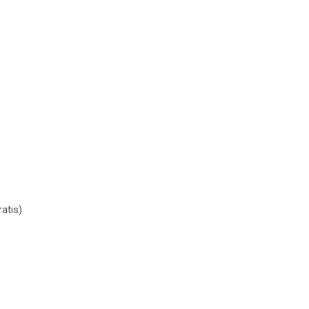
038552 količina
atis)