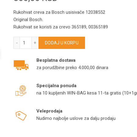
Rukohvat creva za Bosch usisivače 12038552
Original Bosch.
Rukohvat se koristi za crevo 365189, 00365189
Bosch rukohvat creva BSG1400 – BSG1520 – BSG1800 12
DODAJ U KORPU
Besplatna dostava
za porudžbine preko 4.000,00 dinara
Specijalna ponuda
na 10 kupljenih WIN-BAG kesa 11-ta gratis (10+1gr
Veleprodaja
Nudimo najbolje uslove za dalju prodaju