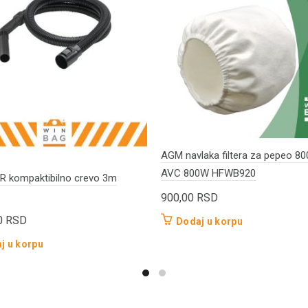
AGM navlaka filtera za pepeo 80
AVC 800W HFWB920
 kompaktibilno crevo 3m
900,00
RSD
0
RSD
Dodaj u korpu
j u korpu