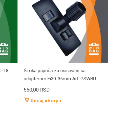
0-18
Široka papuča za usisivače sa
FIELDMANN n
adapterom Fi30-36mm Art. PSWBU
FDU2002 H
550,00
RSD
900,00
RS
Dodaj u korpu
Dodaj u 