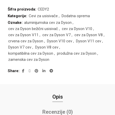
Šifra proizvoda:
CEDY2
Kategorije:
Cevi za usisivače
,
Dodatna oprema
Oznake:
aluminijumska cev za Dyson
,
cev za Dyson bežični usisivač
,
cev za Dyson V10
,
cev za Dyson V11
,
cev za Dyson V7
,
cev za Dyson V8
,
crvena cev za Dyson
,
Dyson V10 cev
,
Dyson V11 cev
,
Dyson V7 cev
,
Dyson V8 cev
,
kompatibilna cev za Dyson
,
produžna cev za Dyson
,
zamenska cev za Dyson
Share
Opis
Recenzije (0)