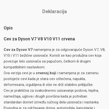
Deklaracija
Opis
Cev za Dyson V7 V8 V10 V11 crvena
Cev za Dyson V7
namenjena je za odgovarajuće Dyson V7, V8,
V10 i V11 bežične usisivače. Koristi se kao produžna cev koja
povezuje telo usisivača sa papučom, četkom ili drugim
kompatibilnim nastavkom.
Ova verzija cevi je u
crvenoj boji
i namenjena je za zamenu
postojeće cevi kada je stara cev oštećena, napukla,
deformisana, izgubljena ili više ne drži stabilno priključke.
Cev je praktična za svakodnevno usisavanje podova, tepiha,
nameštaja, uglova i drugih površina kada je potreban
standardan domet između ručnog dela usisivača i nastavka.
Pogodna je za održavanje doma, automobila, kancelarije i