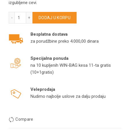
izgubljene cevi.
Cev za Dyson V7 V8 V10 V11 crvena količina
DODAJ U KORPU
Besplatna dostava
za porudžbine preko 4.000,00 dinara
Specijalna ponuda
na 10 kupljenih WIN-BAG kesa 11-ta gratis
(10+1gratis)
Veleprodaja
Nudimo najbolje uslove za dalju prodaju
Compare