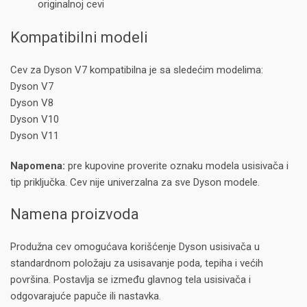
originalnoj cevi
Kompatibilni modeli
Cev za Dyson V7 kompatibilna je sa sledećim modelima:
Dyson V7
Dyson V8
Dyson V10
Dyson V11
Napomena:
pre kupovine proverite oznaku modela usisivača i
tip priključka. Cev nije univerzalna za sve Dyson modele.
Namena proizvoda
Produžna cev omogućava korišćenje Dyson usisivača u
standardnom položaju za usisavanje poda, tepiha i većih
površina. Postavlja se između glavnog tela usisivača i
odgovarajuće papuče ili nastavka.