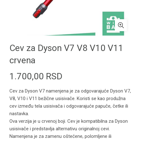
Cev za Dyson V7 V8 V10 V11
crvena
1.700,00
RSD
Cev za Dyson V7 namenjena je za odgovarajuće Dyson V7,
V8, V10 i V11 bežične usisivače. Koristi se kao produžna
cev između tela usisivača i odgovarajuće papuče, četke ili
nastavka.
Ova verzija je u crvenoj boji. Cev je kompatibilna za Dyson
usisivače i predstavlja alternativu originalnoj cevi.
Namenjena je za zamenu oštećene, polomljene ili