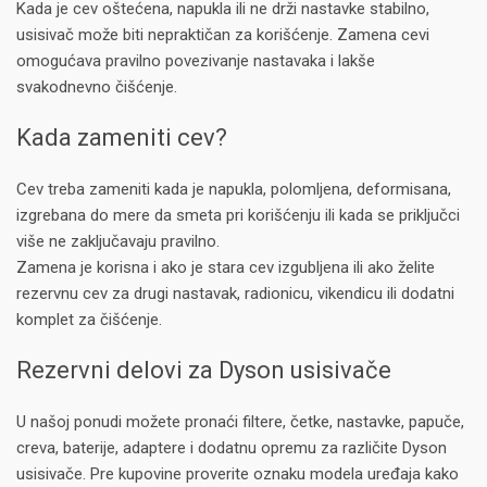
Kada je cev oštećena, napukla ili ne drži nastavke stabilno,
usisivač može biti nepraktičan za korišćenje. Zamena cevi
omogućava pravilno povezivanje nastavaka i lakše
svakodnevno čišćenje.
Kada zameniti cev?
Cev treba zameniti kada je napukla, polomljena, deformisana,
izgrebana do mere da smeta pri korišćenju ili kada se priključci
više ne zaključavaju pravilno.
Zamena je korisna i ako je stara cev izgubljena ili ako želite
rezervnu cev za drugi nastavak, radionicu, vikendicu ili dodatni
komplet za čišćenje.
Rezervni delovi za Dyson usisivače
U našoj ponudi možete pronaći filtere, četke, nastavke, papuče,
creva, baterije, adaptere i dodatnu opremu za različite Dyson
usisivače. Pre kupovine proverite oznaku modela uređaja kako