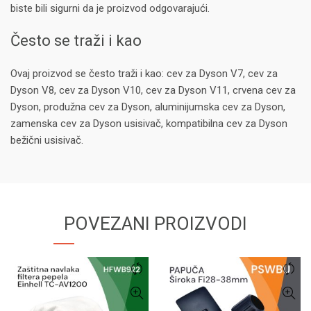
biste bili sigurni da je proizvod odgovarajući.
Često se traži i kao
Ovaj proizvod se često traži i kao: cev za Dyson V7, cev za
Dyson V8, cev za Dyson V10, cev za Dyson V11, crvena cev za
Dyson, produžna cev za Dyson, aluminijumska cev za Dyson,
zamenska cev za Dyson usisivač, kompatibilna cev za Dyson
bežični usisivač.
POVEZANI PROIZVODI