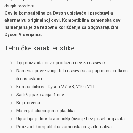
drugih prostora.
Cev je kompatibilna za Dyson usisivače i predstavlja
alternativu originalnoj cevi.
Kompatibilna zamenska cev
namenjena je za redovno korišćenje sa odgovarajućim
Dyson V serijama.
Tehničke karakteristike
Tip proizvoda: cev / produžna cev za usisivač
Namena: povezivanje tela usisivača sa papučom, četkom
ili nastavkom
Kompatibilnost: Dyson V7, V8, V10 i V11
Sadržaj pakovanja: 1 cev
Boja: crvena
Materijal: aluminijum / plastika
Ugradnja: jednostavno priključivanje bez posebnog alata
Proizvod: kompatibilna zamenska cev, alternativa