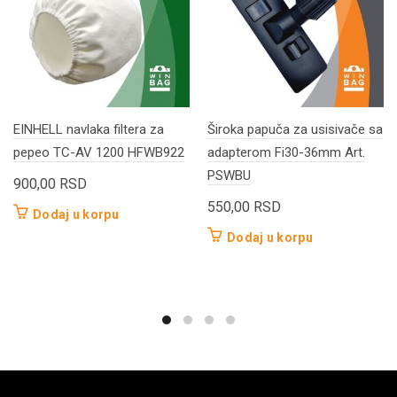
EINHELL navlaka filtera za
Široka papuča za usisivače sa
pepeo TC-AV 1200 HFWB922
adapterom Fi30-36mm Art.
PSWBU
900,00
RSD
550,00
RSD
Dodaj u korpu
Dodaj u korpu