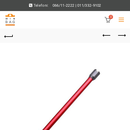
Telefoni:
066/11-2222
|
011/332-9102
0