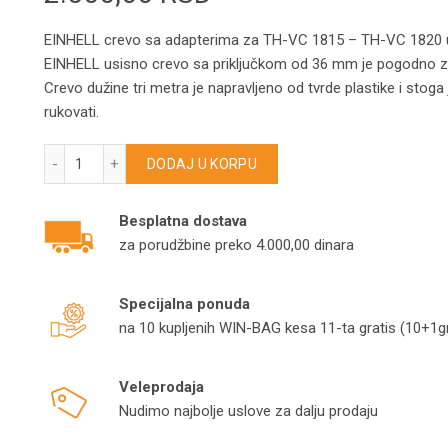
EINHELL crevo sa adapterima za TH-VC 1815 – TH-VC 1820 
EINHELL usisno crevo sa priključkom od 36 mm je pogodno za 
Crevo dužine tri metra je napravljeno od tvrde plastike i stog
rukovati.
EINHELL crevo sa adapterima za TH-VC 1815 – TH-VC 1820
DODAJ U KORPU
Besplatna dostava
za porudžbine preko 4.000,00 dinara
Specijalna ponuda
na 10 kupljenih WIN-BAG kesa 11-ta gratis (10+1gr
Veleprodaja
Nudimo najbolje uslove za dalju prodaju