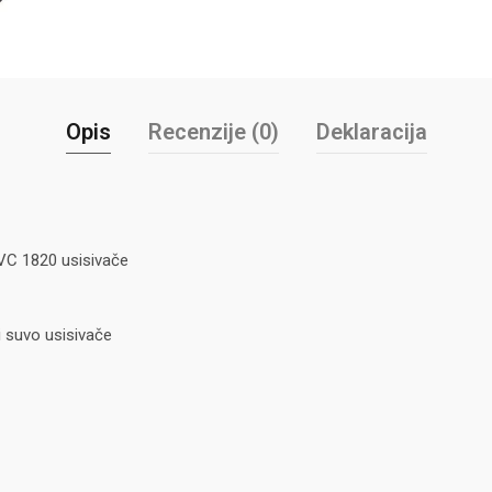
Opis
Recenzije (0)
Deklaracija
VC 1820 usisivače
i suvo usisivače