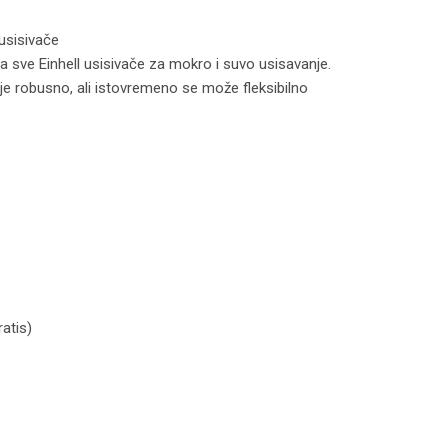
usisivače
sve Einhell usisivače za mokro i suvo usisavanje.
a je robusno, ali istovremeno se može fleksibilno
 usisivače količina
atis)