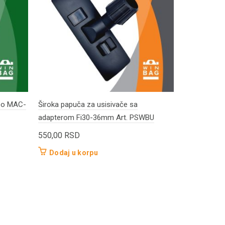
peo MAC-
Široka papuča za usisivače sa
MACHTIG nav
adapterom Fi30-36mm Art. PSWBU
199 HFWB9
550,00
RSD
900,00
RS
Dodaj u korpu
Dodaj u 