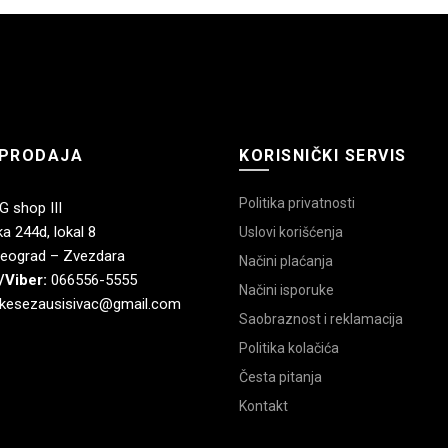
PRODAJA
KORISNIČKI SERVIS
Politika privatnosti
 shop III
a 244d, lokal 8
Uslovi korišćenja
eograd – Zvezdara
Načini plaćanja
/Viber:
066556-5555
Načini isporuke
kesezausisivac@gmail.com
Saobraznost i reklamacija
Politika kolačića
Česta pitanja
Kontakt