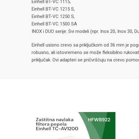
Einhell BT-VC 1115,
Einhell BT-VC 1215 S,
Einhell BT-VC 1250 S,
Einhell BT-VC 1500 SA
INOX i DUO serije: Svi modeli (npr. Inox 20, Inox 30, 
Einhell usisno crevo sa priključkom od 36 mm je pogod
robusno, ali istovremeno se može fleksibilno rukovati
priključak. Ovi adapteri se pričvršćuju na crevo pom