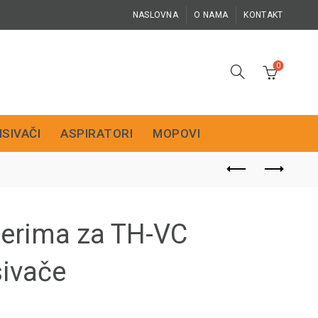
NASLOVNA
O NAMA
KONTAKT
0
ISIVAČI
ASPIRATORI
MOPOVI
terima za TH-VC
sivače