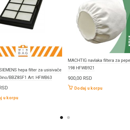
MACHTIG navlaka filtera za pe
198 HFWB921
IEMENS hepa filter za usisivače
Dino/BBZ8SF1 Art. HFWB63
900,00
RSD
RSD
Dodaj u korpu
j u korpu