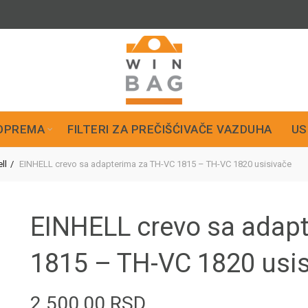
OPREMA
FILTERI ZA PREČIŠĆIVAČE VAZDUHA
US
ll
EINHELL crevo sa adapterima za TH-VC 1815 – TH-VC 1820 usisivače
EINHELL crevo sa adap
1815 – TH-VC 1820 usi
2.500,00
RSD