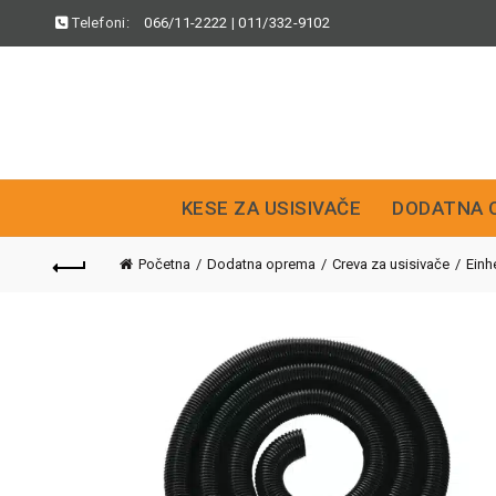
Telefoni:
066/11-2222
|
011/332-9102
KESE ZA USISIVAČE
DODATNA 
Početna
Dodatna oprema
Creva za usisivače
Einhe