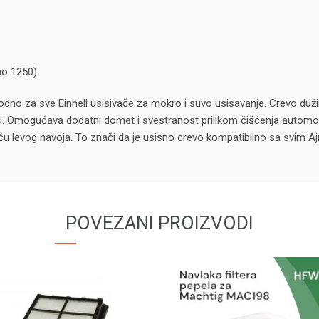
Duo 1250)
no za sve Einhell usisivače za mokro i suvo usisavanje. Crevo dužine
. Omogućava dodatni domet i svestranost prilikom čišćenja automobila
oću levog navoja. To znači da je usisno crevo kompatibilno sa svim A
POVEZANI PROIZVODI