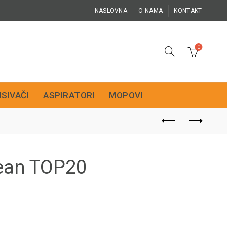
NASLOVNA
O NAMA
KONTAKT
0
ISIVAČI
ASPIRATORI
MOPOVI
lean TOP20