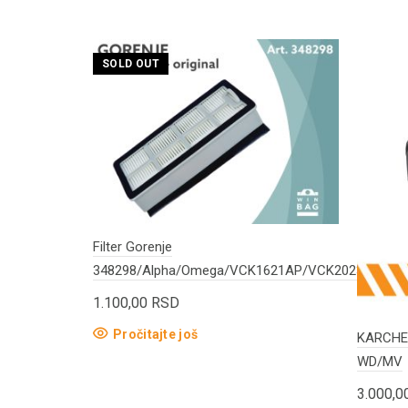
SOLD OUT
Filter Gorenje
348298/Alpha/Omega/VCK1621AP/VCK2023
1.100,00
RSD
Pročitajte još
KARCHER
WD/MV
3.000,0