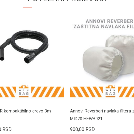
 kompaktibilno crevo 3m
Annovi Reverberi navlaka filtera
MID20 HFWB921
0
RSD
900,00
RSD