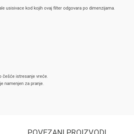
le usisivace kod kojih ovaj filter odgovara po dimenzijama.
o češće istresanje vreće.
ije namenjen za pranje.
POVEZANI PROIZVODI