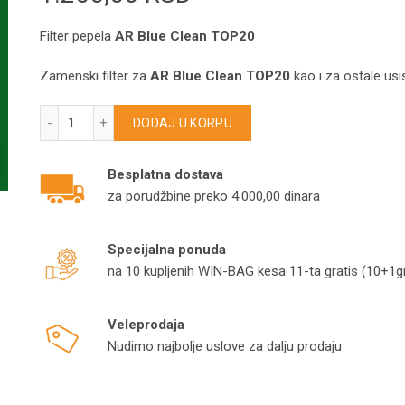
Filter pepela
AR Blue Clean TOP20
Zamenski filter za
AR Blue Clean TOP20
kao i za ostale usi
Filter pepela AR Blue Clean TOP20 FPWB930AR količina
DODAJ U KORPU
Besplatna dostava
za porudžbine preko 4.000,00 dinara
Specijalna ponuda
na 10 kupljenih WIN-BAG kesa 11-ta gratis (10+1gr
Veleprodaja
Nudimo najbolje uslove za dalju prodaju