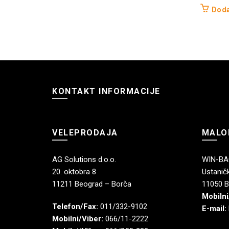
Doda
KONTAKT INFORMACIJE
VELEPRODAJA
MALO
AG Solutions d.o.o.
WIN-BAG
20. oktobra 8
Ustaničk
11211 Beograd – Borča
11050 B
Mobilni
Telefon/Fax:
011/332-9102
E-mail:
Mobilni/Viber:
066/11-2222