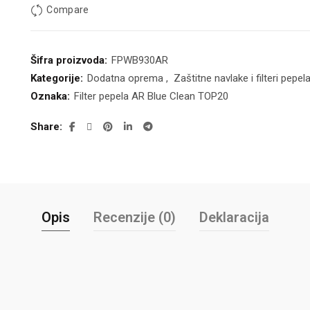
Compare
Šifra proizvoda:
FPWB930AR
Kategorije:
Dodatna oprema
,
Zaštitne navlake i filteri pepel
Oznaka:
Filter pepela AR Blue Clean TOP20
Share
Opis
Recenzije (0)
Deklaracija