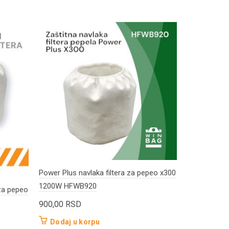
Power Plus navlaka filtera za pepeo x300
Black&Decker
1200W HFWB920
BXVC20MDE
 za pepeo
900,00
RSD
900,00
RS
Dodaj u korpu
Dodaj u 