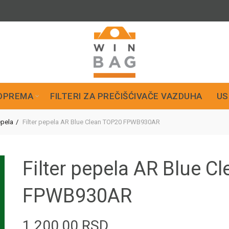
OPREMA
FILTERI ZA PREČIŠĆIVAČE VAZDUHA
US
epela
Filter pepela AR Blue Clean TOP20 FPWB930AR
Filter pepela AR Blue C
FPWB930AR
1.200,00
RSD