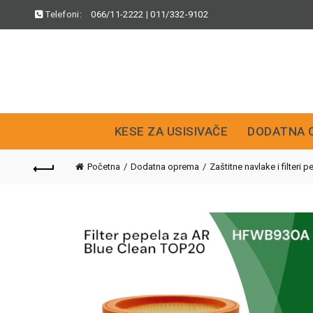
Telefoni:
066/11-2222
|
011/332-9102
KESE ZA USISIVAČE
DODATNA 
Početna
Dodatna oprema
Zaštitne navlake i filteri p