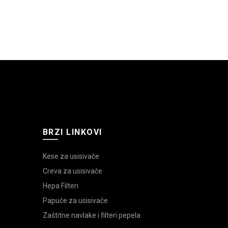
BRZI LINKOVI
Kese za usisivače
Creva za usisivače
Hepa Filteri
Papuče za usisivače
Zaštitne navlake i filteri pepela