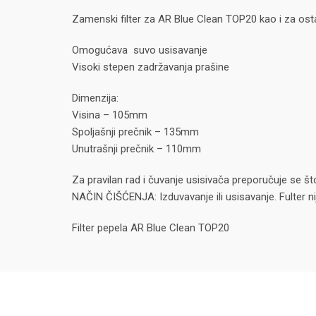
Zamenski filter za AR Blue Clean TOP20 kao i za osta
Omogućava suvo usisavanje
Visoki stepen zadržavanja prašine
Dimenzija:
Visina – 105mm
Spoljašnji prečnik – 135mm
Unutrašnji prečnik – 110mm
Za pravilan rad i čuvanje usisivača preporučuje se št
NAČIN ČIŠĆENJA: Izduvavanje ili usisavanje. Fulter n
Filter pepela AR Blue Clean TOP20