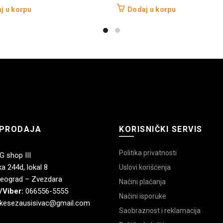
j u korpu
Dodaj u korpu
PRODAJA
KORISNIČKI SERVIS
Politika privatnosti
 shop III
a 244d, lokal 8
Uslovi korišćenja
eograd – Zvezdara
Načini plaćanja
/Viber:
066556-5555
Načini isporuke
kesezausisivac@gmail.com
Saobraznost i reklamacija