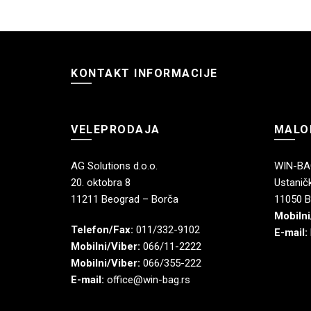
KONTAKT INFORMACIJE
VELEPRODAJA
MALO
AG Solutions d.o.o.
WIN-BAG
20. oktobra 8
Ustaničk
11211 Beograd – Borča
11050 B
Mobilni
Telefon/Fax:
011/332-9102
E-mail:
Mobilni/Viber:
066/11-2222
Mobilni/Viber:
066/355-222
E-mail:
office@win-bag.rs