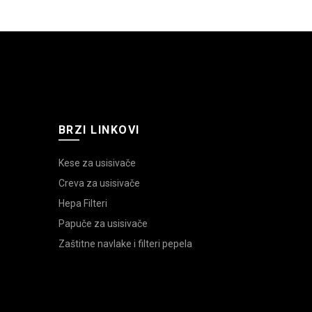
BRZI LINKOVI
Kese za usisivače
Creva za usisivače
Hepa Filteri
Papuče za usisivače
Zaštitne navlake i filteri pepela