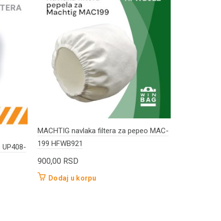
MACHTIG navlaka filtera za pepeo MAC-
199 HFWB921
o UP408-
LAVOR navla
410 HFWB9
900,00
RSD
900,00
RS
Dodaj u korpu
Dodaj u 