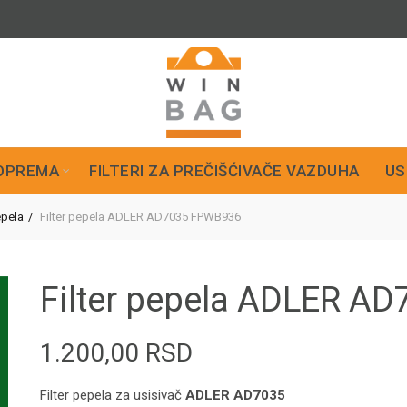
OPREMA
FILTERI ZA PREČIŠĆIVAČE VAZDUHA
US
epela
Filter pepela ADLER AD7035 FPWB936
Filter pepela ADLER A
1.200,00
RSD
Filter pepela za usisivač
ADLER AD7035