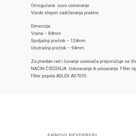
Omogućava suvo usisavanje
Visoki stepen zadržavanja prašine
Dimenzija:
Visina – 84mm
Spoljašnji prečnik – 124mm
Unutrašnji prečnik – 94mm
Za pravilan rad i čuvanje usisivača preporučuje se št
NAČIN ČIŠĆENJA: Izduvavanje ili usisavanje. FIlter ni
Filter pepela ADLER AD7035