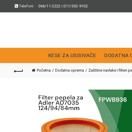
Telefoni:
066/11-2222
|
011/332-9102
KESE ZA USISIVAČE
DODATNA 
Početna
Dodatna oprema
Zaštitne navlake i filteri p