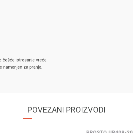
o češće istresanje vreće.
je namenjen za pranje.
POVEZANI PROIZVODI