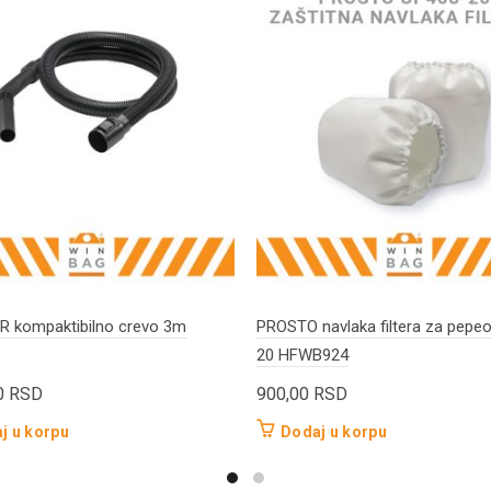
 kompaktibilno crevo 3m
PROSTO navlaka filtera za pepe
20 HFWB924
0
RSD
900,00
RSD
j u korpu
Dodaj u korpu