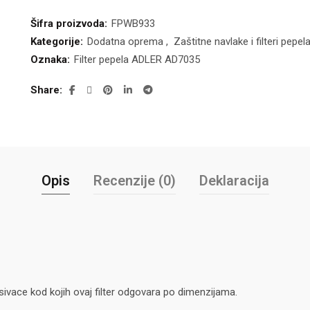
Šifra proizvoda:
FPWB933
Kategorije:
Dodatna oprema
,
Zaštitne navlake i filteri pepel
Oznaka:
Filter pepela ADLER AD7035
Share
Opis
Recenzije (0)
Deklaracija
ivace kod kojih ovaj filter odgovara po dimenzijama.