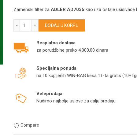
Zamenski filter za
ADLER AD7035
kao i za ostale usisivace 
Filter pepela ADLER AD7035 FPWB936 količina
DODAJ U KORPU
Besplatna dostava
za porudžbine preko 4.000,00 dinara
Specijalna ponuda
na 10 kupljenih WIN-BAG kesa 11-ta gratis (10+1gr
Veleprodaja
Nudimo najbolje uslove za dalju prodaju
Compare