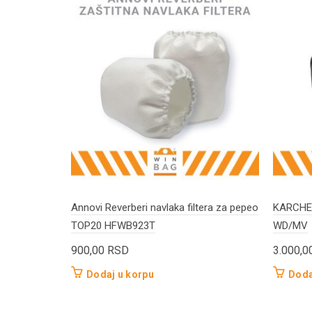
Annovi Reverberi navlaka filtera za pepeo
KARCHER
TOP20 HFWB923T
WD/MV
900,00
RSD
3.000,0
Dodaj u korpu
Doda