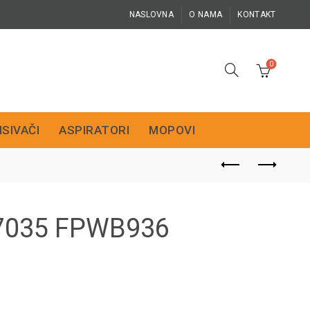
NASLOVNA
O NAMA
KONTAKT
0
ISIVAČI
ASPIRATORI
MOPOVI
D7035 FPWB936