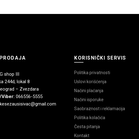
PRODAJA
KORISNIČKI SERVIS
Politika privatnosti
 shop III
a 244d, lokal 8
Uslovi korišćenja
eograd – Zvezdara
Načini plaćanja
/Viber:
066556-5555
Načini isporuke
kesezausisivac@gmail.com
Saobraznost i reklamacija
Politika kolačića
Česta pitanja
Kontakt