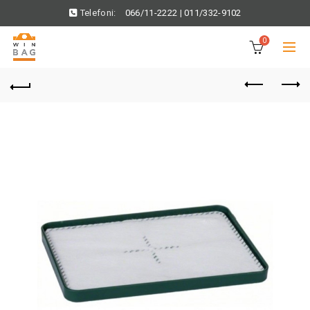
Telefoni:
066/11-2222
|
011/332-9102
0