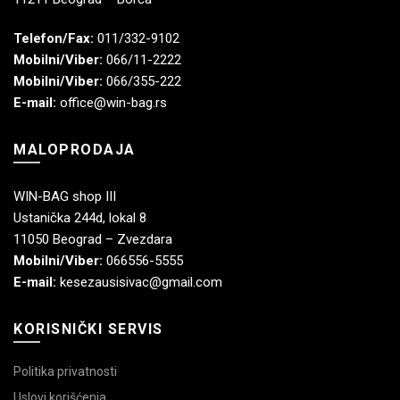
Telefon/Fax:
011/332-9102
Mobilni/Viber:
066/11-2222
Mobilni/Viber:
066/355-222
E-mail:
office@win-bag.rs
MALOPRODAJA
WIN-BAG shop III
Ustanička 244d, lokal 8
11050 Beograd – Zvezdara
Mobilni/Viber:
066556-5555
E-mail:
kesezausisivac@gmail.com
KORISNIČKI SERVIS
Politika privatnosti
Uslovi korišćenja