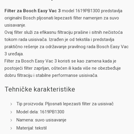
Filter za Bosch Easy Vac 3
model 1619PB1300 predstavlja
originalni Bosch pljosnati lepezasti filter namenjen za suvo
usisavanje.
Ovaj filter služi za efikasnu filtraciju prašine i sitnih nečistoća
tokom rada usisivača. Izrađen je od tekstila i predstavlja
praktično rešenje za održavanje pravilnog rada Bosch Easy Vac
3 uređaja.
Filter za Bosch Easy Vac 3 koristi se kao zamena kada je
postojeći filter zaprljan, oštećen ili kada više ne obezbeđuje
dobru filtraciju i stabilne performanse usisivača.
Tehničke karakteristike
Tip proizvoda: Pljosnati lepezasti filter za usisivač
Model dela: 1619PB1300
Namena: suvo usisavanje
Materijal: tekstil