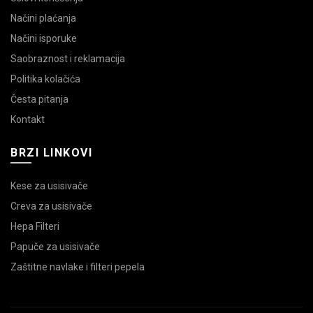
Načini plaćanja
Načini isporuke
Saobraznost i reklamacija
Politika kolačića
Česta pitanja
Kontakt
BRZI LINKOVI
Kese za usisivače
Creva za usisivače
Hepa Filteri
Papuče za usisivače
Zaštitne navlake i filteri pepela