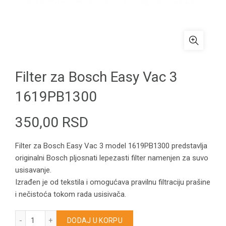
Filter za Bosch Easy Vac 3
1619PB1300
350,00
RSD
Filter za Bosch Easy Vac 3 model 1619PB1300 predstavlja
originalni Bosch pljosnati lepezasti filter namenjen za suvo
usisavanje.
Izrađen je od tekstila i omogućava pravilnu filtraciju prašine
i nečistoća tokom rada usisivača.
Filter za Bosch Easy Vac 3 1619PB1300 količina
DODAJ U KORPU