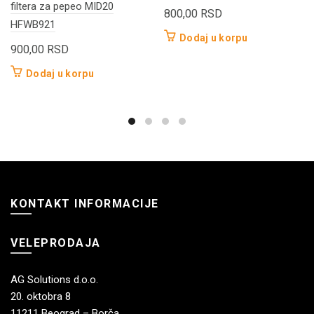
filtera za pepeo MID20
800,00
RSD
HFWB921
Dodaj u korpu
900,00
RSD
Dodaj u korpu
KONTAKT INFORMACIJE
VELEPRODAJA
AG Solutions d.o.o.
20. oktobra 8
11211 Beograd – Borča